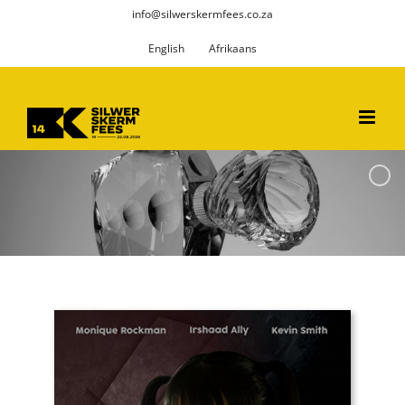
Skip
info@silwerskermfees.co.za
to
English
Afrikaans
content