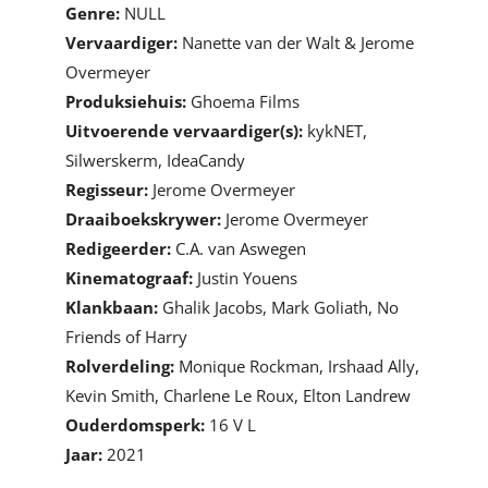
Genre:
NULL
Vervaardiger:
Nanette van der Walt & Jerome
Overmeyer
Produksiehuis:
Ghoema Films
Uitvoerende vervaardiger(s):
kykNET,
Silwerskerm, IdeaCandy
Regisseur:
Jerome Overmeyer
Draaiboekskrywer:
Jerome Overmeyer
Redigeerder:
C.A. van Aswegen
Kinematograaf:
Justin Youens
Klankbaan:
Ghalik Jacobs, Mark Goliath, No
Friends of Harry
Rolverdeling:
Monique Rockman, Irshaad Ally,
Kevin Smith, Charlene Le Roux, Elton Landrew
Ouderdomsperk:
16 V L
Jaar:
2021