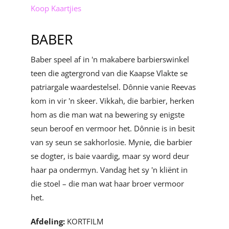
Koop Kaartjies
BABER
Baber speel af in 'n makabere barbierswinkel
teen die agtergrond van die Kaapse Vlakte se
patriargale waardestelsel. Dônnie vanie Reevas
kom in vir 'n skeer. Vikkah, die barbier, herken
hom as die man wat na bewering sy enigste
seun beroof en vermoor het. Dônnie is in besit
van sy seun se sakhorlosie. Mynie, die barbier
se dogter, is baie vaardig, maar sy word deur
haar pa ondermyn. Vandag het sy 'n kliënt in
die stoel – die man wat haar broer vermoor
het.
Afdeling:
KORTFILM