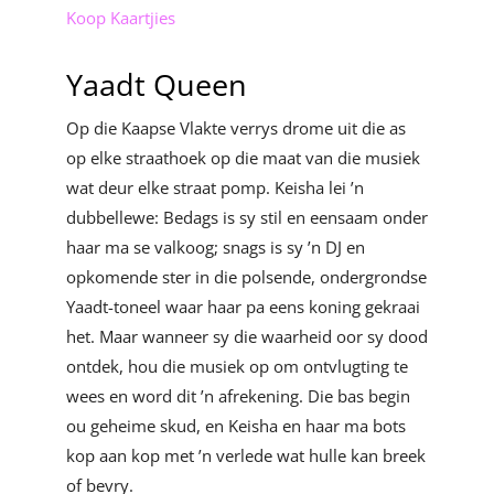
Koop Kaartjies
Yaadt Queen
Op die Kaapse Vlakte verrys drome uit die as
op elke straathoek op die maat van die musiek
wat deur elke straat pomp. Keisha lei ’n
dubbellewe: Bedags is sy stil en eensaam onder
haar ma se valkoog; snags is sy ’n DJ en
opkomende ster in die polsende, ondergrondse
Yaadt-toneel waar haar pa eens koning gekraai
het. Maar wanneer sy die waarheid oor sy dood
ontdek, hou die musiek op om ontvlugting te
wees en word dit ’n afrekening. Die bas begin
ou geheime skud, en Keisha en haar ma bots
kop aan kop met ’n verlede wat hulle kan breek
of bevry.