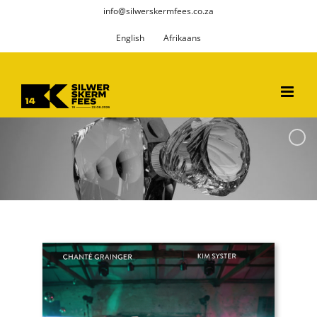
Skip
info@silwerskermfees.co.za
to
English
Afrikaans
content