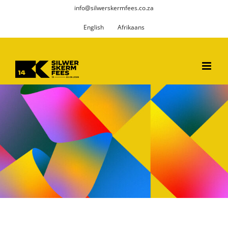
Skip
info@silwerskermfees.co.za
to
English
Afrikaans
content