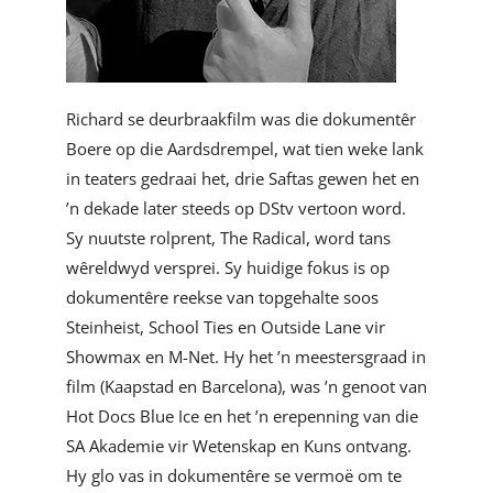
Richard se deurbraakfilm was die dokumentêr
Boere op die Aardsdrempel, wat tien weke lank
in teaters gedraai het, drie Saftas gewen het en
’n dekade later steeds op DStv vertoon word.
Sy nuutste rolprent, The Radical, word tans
wêreldwyd versprei. Sy huidige fokus is op
dokumentêre reekse van topgehalte soos
Steinheist, School Ties en Outside Lane vir
Showmax en M-Net. Hy het ’n meestersgraad in
film (Kaapstad en Barcelona), was ’n genoot van
Hot Docs Blue Ice en het ’n erepenning van die
SA Akademie vir Wetenskap en Kuns ontvang.
Hy glo vas in dokumentêre se vermoë om te