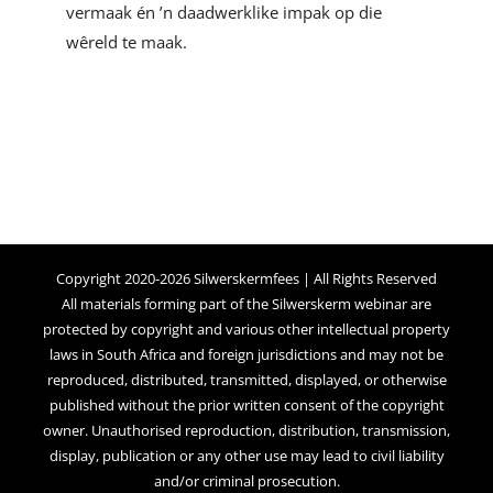
vermaak én ’n daadwerklike impak op die
wêreld te maak.
Copyright 2020-2026 Silwerskermfees | All Rights Reserved
All materials forming part of the Silwerskerm webinar are
protected by copyright and various other intellectual property
laws in South Africa and foreign jurisdictions and may not be
reproduced, distributed, transmitted, displayed, or otherwise
published without the prior written consent of the copyright
owner. Unauthorised reproduction, distribution, transmission,
display, publication or any other use may lead to civil liability
and/or criminal prosecution.