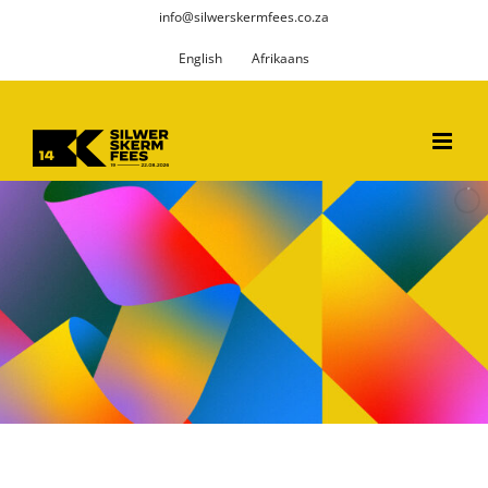
Skip
info@silwerskermfees.co.za
to
English
Afrikaans
content