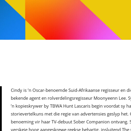
Cindy is ’n Oscar-benoemde Suid-Afrikaanse regisseur en di
bekende agent en rolverdelingsregisseur Moonyeenn Lee. S
’n kopieskrywer by TBWA Hunt Lascaris begin voordat sy ha
storievertelkuns met die regie van advertensies geslyp het. C
benoeming vir haar TV-debuut Sober Companion ontvang. Sy
verskeie hoog aangeskrewe reekse behartig, insluitend The G