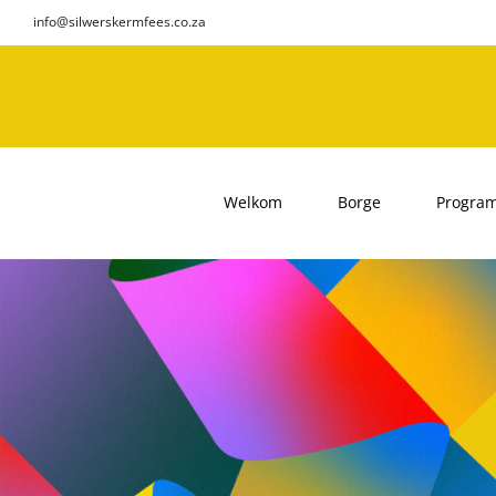
Skip
info@silwerskermfees.co.za
to
content
Welkom
Borge
Progra