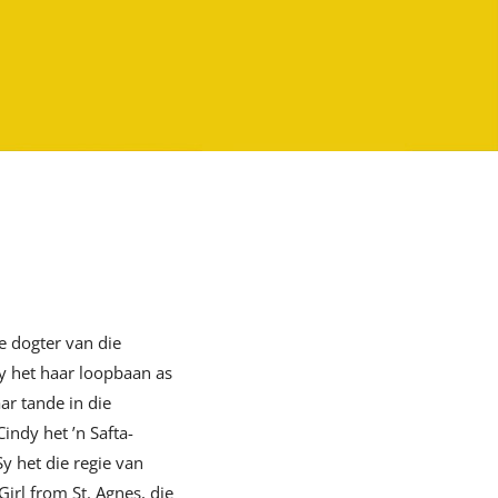
e dogter van die
y het haar loopbaan as
ar tande in die
indy het ’n Safta-
 het die regie van
irl from St. Agnes, die