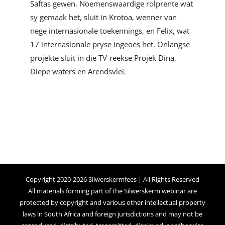
Saftas gewen. Noemenswaardige rolprente wat
sy gemaak het, sluit in Krotoa, wenner van
nege internasionale toekennings, en Felix, wat
17 internasionale pryse ingeoes het. Onlangse
projekte sluit in die TV-reekse Projek Dina,
Diepe waters en Arendsvlei.
Copyright 2020-2026 Silwerskermfees | All Rights Reserved
All materials forming part of the Silwerskerm webinar are
protected by copyright and various other intellectual property
laws in South Africa and foreign jurisdictions and may not be