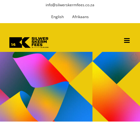
Skip
info@silwerskermfees.co.za
to
English
Afrikaans
content