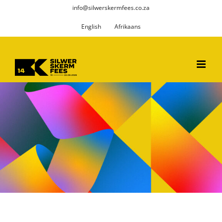
Skip
info@silwerskermfees.co.za
to
English
Afrikaans
content