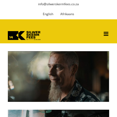
Skip
info@silwerskermfees.co.za
to
English
Afrikaans
content