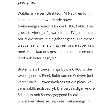
gesorg het.
Waldimar Pelser, Direkteur: M-Net Premium
kanale het die opwindende nuwe
toekenningseremonie by die CTICC, kykNET se
grootste viering nóg van film en TV genoem, en
oor al die sterre in die gehoor gesê: Die mense
wat vanaand hier sit, inspireer ons en voer ons
mee. Hulle laat ons onsself, ons mense en ons
land ook beter begryp.”
Buiten die 31 toekennings by die CTICC, is die
twee legendes Freek Robinson en Cedwyn Joel
vereer vir hul lewensbydraes tot die plaaslike
vermaaklikheidsbedryf. Die vervaardiger André
Scholtz is ook Saterdagoggend by die
Silwerskermfees se Tegniese Toekennings in