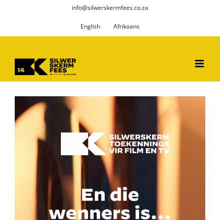
Skip
info@silwerskermfees.co.za
to
English
Afrikaans
content