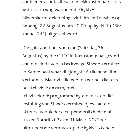
aanbieders, fantastiese musiekkunstenaars – dís
wat op jou wag wanneer die kykNET
Silwerskermtoekennings vir Film en Televisie op
Sondag, 27 Augustus om 20:00 op kykNET (DStv-
kanaal 144) uitgesaai word.
Dié gala-aand het vanaand (Saterdag 26
Augustus) by die CTICC in Kaapstad plaasgevind
aan die einde van ‘n bedrywige Silwerskermfees
in Kampsbaai waar die jongste Afrikaanse films
vertoon is. Maar vir die eerste keer het die fees
ook televisie omarm, met
televisieloodsprogramme by die fees, en die
insluiting van Silwerskermbeeldjies aan die
akteurs, aanbieders, en persoonlikhede wat
tussen 1 April 2022 en 31 Maart 2023 vir
uitmundende vermaak op die kykNET-kanale