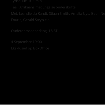
Tydsduur: 102 min
Taal: Afrikaans met Engelse onderskrifte
Met: Leandie du Randt, Stiaan Smith, Amalia Uys,
Geon Ne
Fourie, Gerald Steyn e.a.
Ouderdomsbeperking: 18 ST
4 September 19:00
Eksklusief op BoxOffice