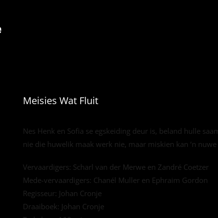
Meisies Wat Fluit
Nes Henk en Sofia se egskeiding deur is, beland hulle saam 
nie die huwelik maak werk nie, maar miskien kan ‘n nuwe t
Vervaardigers: Scharl van der Merwe en Zandré Coetzer
Mede-vervaardigers: Chanél Muller en Ephraim Gordon
Regisseur: Johan Cronje
Draaiboek: Johan Cronje