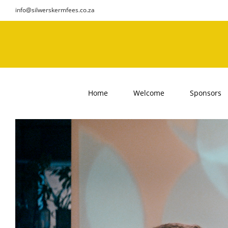
Skip
info@silwerskermfees.co.za
to
content
Home
Welcome
Sponsors
View
Larger
Image