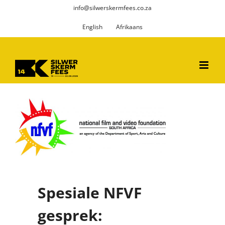
Skip
info@silwerskermfees.co.za
to
English
Afrikaans
content
Spesiale NFVF
gesprek: