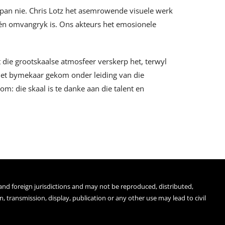
span nie. Chris Lotz het asemrowende visuele werk
én omvangryk is. Ons akteurs het emosionele
 die grootskaalse atmosfeer verskerp het, terwyl
 het bymekaar gekom onder leiding van die
m: die skaal is te danke aan die talent en
 and foreign jurisdictions and may not be reproduced, distributed,
 transmission, display, publication or any other use may lead to civil