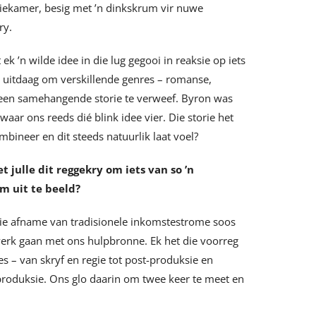
siekamer, besig met ’n dinkskrum vir nuwe
ry.
 ek ’n wilde idee in die lug gegooi in reaksie op iets
 uitdaag om verskillende genres – romanse,
n een samehangende storie te verweef. Byron was
waar ons reeds dié blink idee vier. Die storie het
mbineer en dit steeds natuurlik laat voel?
t julle dit reggekry om iets van so ’n
m uit te beeld?
ie afname van tradisionele inkomstestrome soos
werk gaan met ons hulpbronne. Ek het die voorreg
 – van skryf en regie tot post-produksie en
-produksie. Ons glo daarin om twee keer te meet en