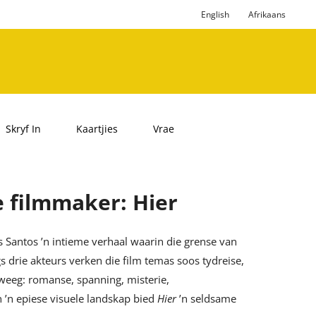
English
Afrikaans
Skryf In
Kaartjies
Vrae
e filmmaker: Hier
 Santos ’n intieme verhaal waarin die grense van
s drie akteurs verken die film temas soos tydreise,
eweeg: romanse, spanning, misterie,
 ’n epiese visuele landskap bied
Hier
’n seldsame