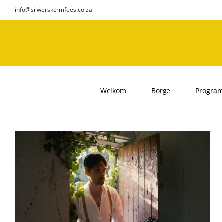
Skip
info@silwerskermfees.co.za
to
content
Welkom
Borge
Progra