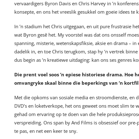
vervaardigers Byron Davis en Chris Harvey in ’n konferen
konsepte, en ons het vreeslik gesukkel om goeie idees te k
In ’n stadium het Chris uitgegaan, en uit pure frustrasie het
wat Byron gesê het. My voorstel was dat ons onsself moes
spanning, misterie, wetenskapsfiksie, aksie en drama – i
dadelik in, en toe Chris terugkom, stap hy ’n vertrek binne 
dus begin as ’n kreatiewe uitdaging: kan ons ses genres ko
Die prent voel soos ’n epiese historiese drama. Hoe he
omvangryke skaal binne die beperkings van ’n kortfil
Met die opkoms van sosiale media en stroomdienste, en d
DVD’s en loketverkope, het ons geweet ons moet slim te 
gehad om ervaring op te doen van die hele produksieproses
verspreiding. Ons span by And Films is obsessief oor pre
te pas, en net een keer te sny.