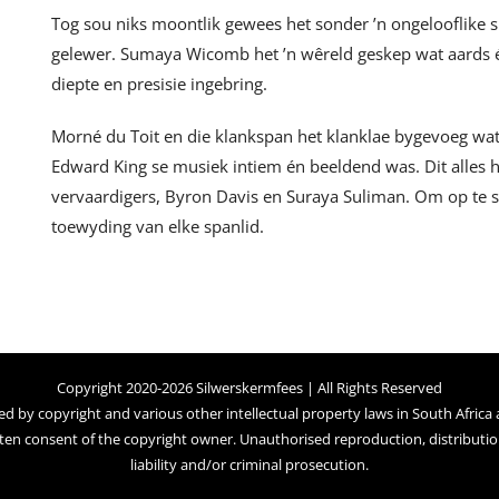
Tog sou niks moontlik gewees het sonder ’n ongelooflike 
gelewer. Sumaya Wicomb het ’n wêreld geskep wat aards 
diepte en presisie ingebring.
Morné du Toit en die klankspan het klanklae bygevoeg wat
Edward King se musiek intiem én beeldend was. Dit alles
vervaardigers, Byron Davis en Suraya Suliman. Om op te so
toewyding van elke spanlid.
Copyright 2020-2026 Silwerskermfees | All Rights Reserved
ed by copyright and various other intellectual property laws in South Africa
ten consent of the copyright owner. Unauthorised reproduction, distribution,
liability and/or criminal prosecution.