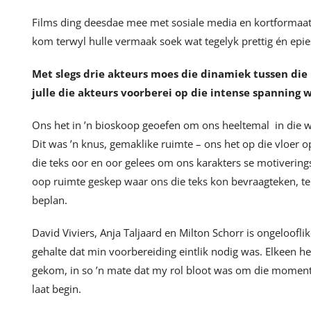
Films ding deesdae mee met sosiale media en kortformaa
kom terwyl hulle vermaak soek wat tegelyk prettig én epie
Met slegs drie akteurs moes die dinamiek tussen die
julle die akteurs voorberei op die intense spanning 
Ons het in ’n bioskoop geoefen om ons heeltemal in die wê
Dit was ’n knus, gemaklike ruimte – ons het op die vloer o
die teks oor en oor gelees om ons karakters se motivering
oop ruimte geskep waar ons die teks kon bevraagteken, te
beplan.
David Viviers, Anja Taljaard en Milton Schorr is ongeloofli
gehalte dat min voorbereiding eintlik nodig was. Elkeen he
gekom, in so ’n mate dat my rol bloot was om die moment
laat begin.