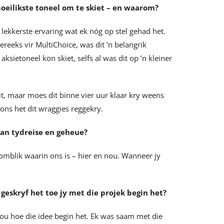
moeilikste toneel om te skiet – en waarom?
lekkerste ervaring wat ek nóg op stel gehad het.
ereeks vir MultiChoice, was dit ’n belangrik
sietoneel kon skiet, selfs al was dit op ’n kleiner
sit, maar moes dit binne vier uur klaar kry weens
ons het dit wraggies reggekry.
van tydreise en geheue?
oomblik waarin ons is – hier en nou. Wanneer jy
 geskryf het toe jy met die projek begin het?
hou hoe die idee begin het. Ek was saam met die