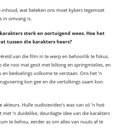
t-inhoud, wat beteken ons moet kykers tegemoet
s in omvang is.
 karakters sterk en oortuigend wees. Hoe het
wat tussen die karakters heers?
reld van die film in te werp en behoorlik te fokus.
p die rooi mat gesit met biltong en springmielies, en
s en bedoelings volkome te verstaan. Ons het ’n
rugvoering kon gee en die vertolkings saam kon
ke akteurs. Hulle oudisievideo’s was van só ’n hoë
t met ’n duidelike, deurdagte idee van die karakters
um te behou, eerder as om alles van nuuts af te