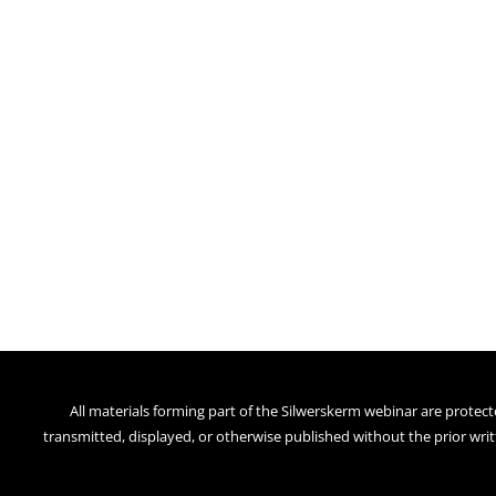
All materials forming part of the Silwerskerm webinar are protect
transmitted, displayed, or otherwise published without the prior writ