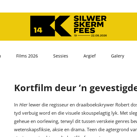
m
Films 2026
Sessies
Argief
Galery
Kortfilm deur ’n gevestigd
In
Hier
lewer die regisseur en draaiboekskrywer Robert dos
tyd verbuig word en die visuele skouspelagtig lyk. Met sleg
geheue en oorlewing, terwyl dit tussen verskeie genres b
wetenskapsfiksie, aksie en drama. Teen die agtergrond van