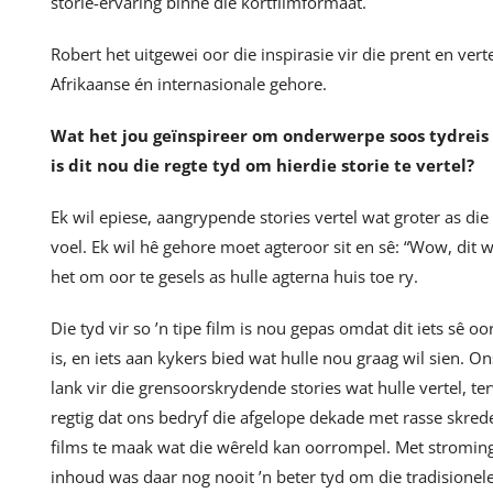
storie-ervaring binne die kortfilmformaat.
Robert het uitgewei oor die inspirasie vir die prent en vert
Afrikaanse én internasionale gehore.
Wat het jou geïnspireer om onderwerpe soos tydreis e
is dit nou die regte tyd om hierdie storie te vertel?
Ek wil epiese, aangrypende stories vertel wat groter as die
voel. Ek wil hê gehore moet agteroor sit en sê: “Wow, dit w
het om oor te gesels as hulle agterna huis toe ry.
Die tyd vir so ’n tipe film is nou gepas omdat dit iets sê 
is, en iets aan kykers bied wat hulle nou graag wil sien. 
lank vir die grensoorskrydende stories wat hulle vertel, te
regtig dat ons bedryf die afgelope dekade met rasse skred
films te maak wat die wêreld kan oorrompel. Met stromin
inhoud was daar nog nooit ’n beter tyd om die tradisione