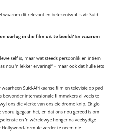
el waarom dit relevant en betekenisvol is vir Suid-
n oorlog in die film uit te beeld? En waarom
 lewe self is, maar wat steeds persoonlik en intiem
as nou ’n lekker ervaring!” – maar ook dat hulle iets
oor waarheen Suid-Afrikaanse film en televisie op pad
Ons bewonder internasionale filmmakers al veels te
rwyl ons die vlerke van ons eie drome knip. Ek glo
e vooruitgegaan het, en dat ons nou gereed is om
gsdienste en ’n wêreldwye honger na veelsydige
le Hollywood-formule verder te neem nie.