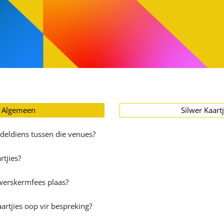
Algemeen
Silwer Kaartj
deldiens tussen die venues?
tjies?
lwerskermfees plaas?
rtjies oop vir bespreking?