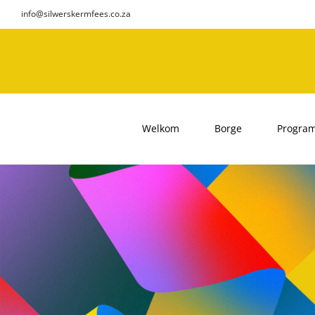
Skip
info@silwerskermfees.co.za
to
content
Welkom
Borge
Progra