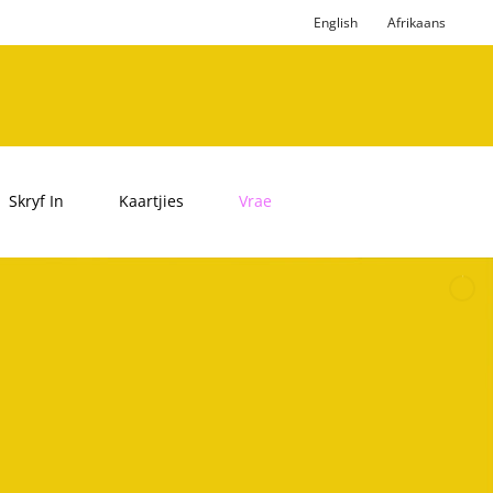
English
Afrikaans
Skryf In
Kaartjies
Vrae