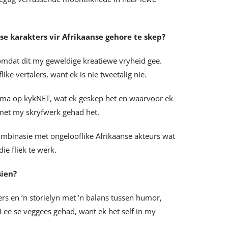
se karakters vir Afrikaanse gehore te skep?
f omdat dit my geweldige kreatiewe vryheid gee.
e vertalers, want ek is nie tweetalig nie.
ama op kykNET, wat ek geskep het en waarvoor ek
 met my skryfwerk gehad het.
ombinasie met ongelooflike Afrikaanse akteurs wat
die fliek te werk.
sien?
rs en ’n storielyn met ’n balans tussen humor,
-Lee se veggees gehad, want ek het self in my