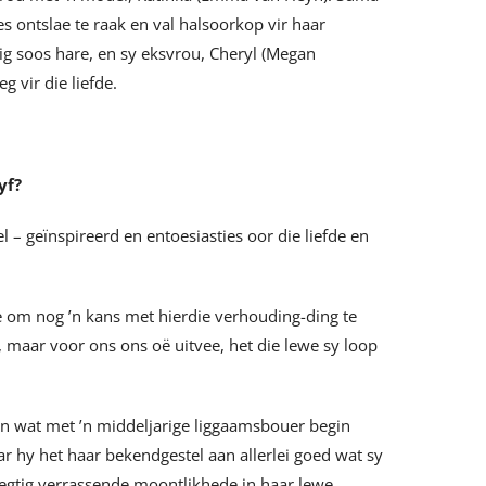
s ontslae te raak en val halsoorkop vir haar
rsig soos hare, en sy eksvrou, Cheryl (Megan
g vir die liefde.
yf?
l – geïnspireerd en entoesiasties oor die liefde en
oe om nog ’n kans met hierdie verhouding-ding te
m, maar voor ons ons oë uitvee, het die lewe sy loop
ndin wat met ’n middeljarige liggaamsbouer begin
ar hy het haar bekendgestel aan allerlei goed wat sy
regtig verrassende moontlikhede in haar lewe