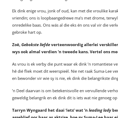
Ek dink enige vrou, jonk of oud, kan met die vroulike kara
vriendin; ons is loopbaangedrewe ma’s met drome, terwyl
onredelike baas. Ons wás al die eks én ons val vir die ve
gebroke hart op.
Zoë,
Gebokste liefde
verteenwoordig allerlei verskille
wys ook almal verdien ’n tweede kans. Vertel ons mee
As vrou is ek verby die punt waar ek dink ’n romantiese v
hê dié fliek moet dit weerspieël. Nie net raak Suma-Lee ver
en bewonder vir wie sy is nie, ek dink die belangrikste ding 
’n Deel daarvan is om betekenisvolle en vervullende verh
geweldig belangrik en ek dink dit is iets wat nie genoeg op
Tarryn Wyngaard het daai ‘iets’ wat ’n
leading lady
ben
asseblief oor haar as aktrise, hoe sy Suma-Lee haar 