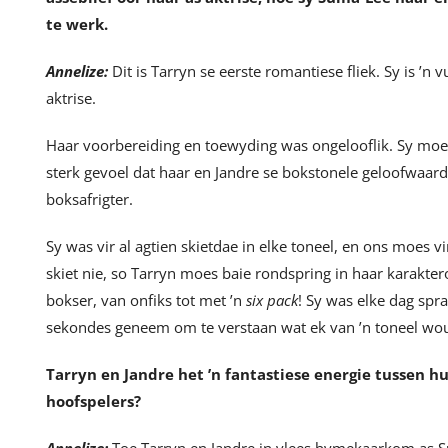
te werk.
Annelize:
Dit is Tarryn se eerste romantiese fliek. Sy is ’
aktrise.
Haar voorbereiding en toewyding was ongelooflik. Sy moes 
sterk gevoel dat haar en Jandre se bokstonele geloofwaar
boksafrigter.
Sy was vir al agtien skietdae in elke toneel, en ons moes
skiet nie, so Tarryn moes baie rondspring in haar karakt
bokser, van onfiks tot met ’n
six pack
! Sy was elke dag spr
sekondes geneem om te verstaan wat ek van ’n toneel wo
Tarryn en Jandre het ’n fantastiese energie tussen hul
hoofspelers?