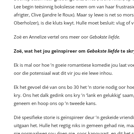
Lee begin teësinnig bokslesse neem om van haar frustrasie
afrigter, Clive (Jandre le Roux). Maar sy lewe is net so mo
Oberholzer), is die kluts kwyt. Hulle moet besluit: vlug of ve
Zoë en Annelize vertel ons meer oor
Gebokste liefde.
Zoë, wat het jou geïnspireer om
Gebokste liefde
te skr
Ek is mal oor hoe ’n goeie romantiese komedie jou laat voe
oor die potensiaal wat dit vir jou eie lewe inhou.
Ek het gevoel dié van ons bo 30 het ’n storie nodig oor h
kry. Ons het dalk gedink ons kry ’n ‘lank en gelukkig’ saa
geneem en hoop ons op ’n tweede kans.
Dié spesifieke storie is geïnspireer deur ’n geskeide vrie
uitgaan het. Hulle het regtig niks in gemeen gehad nie, ma
nie normaalweg sou doen nie, soos kanovaart, en dit het 