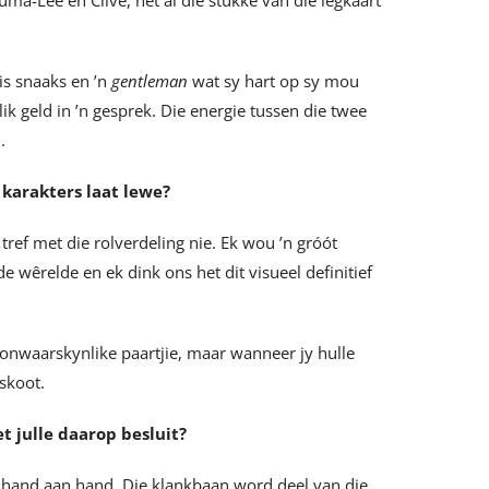
a-Lee en Clive, het al die stukke van die legkaart
is snaaks en ’n
gentleman
wat sy hart op sy mou
elik geld in ’n gesprek. Die energie tussen die twee
.
 karakters laat lewe?
 tref met die rolverdeling nie. Ek wou ’n gróót
de wêrelde en ek dink ons het dit visueel definitief
’n onwaarskynlike paartjie, maar wanneer jy hulle
kskoot.
et julle daarop besluit?
and aan hand. Die klankbaan word deel van die