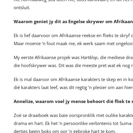
ontsluit.
Waarom geniet jy dit as Engelse skrywer om Afrikaan
Ek is lief daarvoor om Afrikaanse reekse en flieks te skry
Maar moenie ’n fout maak nie, ek werk saam met ongelooflik
My eerste Afrikaanse projek was
Hartklop
, die mediese dr
die hoofskrywer was. Dit was die meeste pret wat ek nog
Ek is mal daaroor om Afrikaanse karakters te skep en in k
dié karakters laat leef, was dit regtig ’n plesier om aan hier
Annelize, waarom voel jy mense behoort dié fliek te 
Zoë se draaiboek was baie oorspronklik met oulike karakte
drama en hart. Ek het ’n persoonlike verbintenis tot Suma
dertigs begin boks om oor ’n gebroke hart te kom.