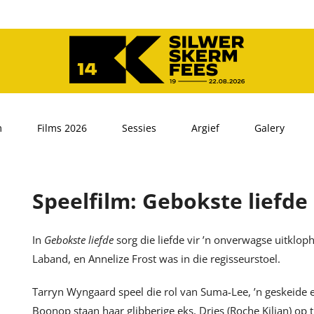
m
Films 2026
Sessies
Argief
Galery
Speelfilm: Gebokste liefde
In
Gebokste liefde
sorg die liefde vir ’n onverwagse uitklo
Laband, en Annelize Frost was in die regisseurstoel.
Tarryn Wyngaard speel die rol van Suma-Lee, ’n geskeide
Boonop staan haar glibberige eks, Dries (Roche Kilian) o