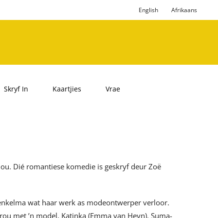
English
Afrikaans
Skryf In
Kaartjies
Vrae
phou. Dié romantiese komedie is geskryf deur Zoë
 enkelma wat haar werk as modeontwerper verloor.
p trou met ’n model, Katinka (Emma van Heyn). Suma-