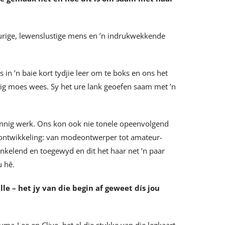
n vurige, lewenslustige mens en ’n indrukwekkende
in ’n baie kort tydjie leer om te boks en ons het
dig moes wees. Sy het ure lank geoefen saam met ’n
 vinnig werk. Ons kon ook nie tonele opeenvolgend
erontwikkeling: van modeontwerper tot amateur-
ankelend en toegewyd en dit het haar net ’n paar
u hê.
le – het jy van die begin af geweet dís jou