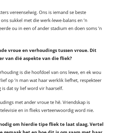
kters vereenselwig. Ons is iemand se beste
 ons sukkel met die werk-lewe-balans en ’n
rkeerde ou in een of ander stadium en doen soms ’n
nde vroue en verhoudings tussen vroue. Dit
r van dié aspekte van die fliek?
erhouding is die hoofdoel van ons lewe, en ek wou
lief op ’n man wat haar werklik liefhet, respekteer
is dat sy lief word vir haarself.
oudings met ander vroue te hê. Vriendskap is
 televisie en in flieks verteenwoordig word nie.
odig om hierdie tipe fliek te laat slaag. Vertel
eie gemaak het en hoe dit is om saam met haar