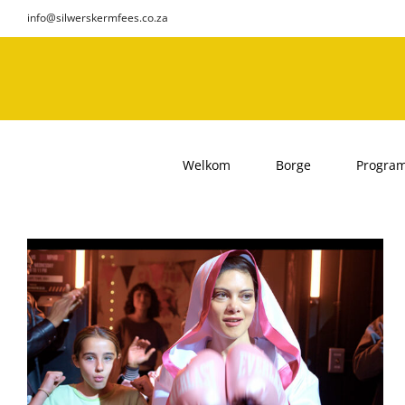
Skip
info@silwerskermfees.co.za
to
content
Welkom
Borge
Progra