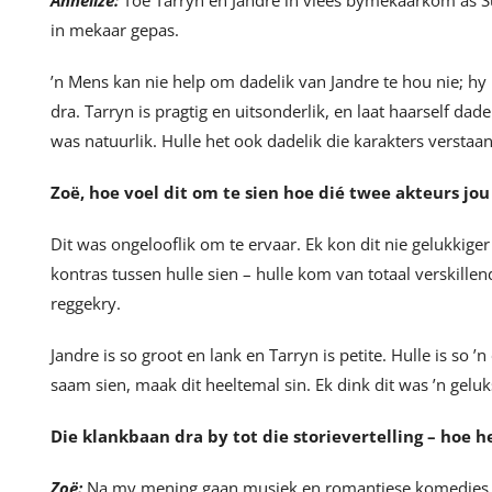
Annelize:
Toe Tarryn en Jandre in vlees bymekaarkom as Sum
in mekaar gepas.
’n Mens kan nie help om dadelik van Jandre te hou nie; hy 
dra. Tarryn is pragtig en uitsonderlik, en laat haarself dad
was natuurlik. Hulle het ook dadelik die karakters verstaan
Zoë, hoe voel dit om te sien hoe dié twee akteurs jou
Dit was ongelooflik om te ervaar. Ek kon dit nie gelukkiger
kontras tussen hulle sien – hulle kom van totaal verskillen
reggekry.
Jandre is so groot en lank en Tarryn is petite. Hulle is so 
saam sien, maak dit heeltemal sin. Ek dink dit was ’n gelu
Die klankbaan dra by tot die storievertelling – hoe h
Zoë:
Na my mening gaan musiek en romantiese komedies h