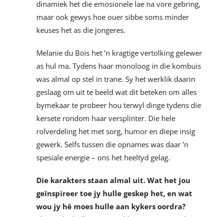
dinamiek het die emosionele lae na vore gebring,
maar ook gewys hoe ouer sibbe soms minder
keuses het as die jongeres.
Melanie du Bois het ’n kragtige vertolking gelewer
as hul ma. Tydens haar monoloog in die kombuis
was almal op stel in trane. Sy het werklik daarin
geslaag om uit te beeld wat dit beteken om alles
bymekaar te probeer hou terwyl dinge tydens die
kersete rondom haar versplinter. Die hele
rolverdeling het met sorg, humor en diepe insig
gewerk. Selfs tussen die opnames was daar ’n
spesiale energie – ons het heeltyd gelag.
Die karakters staan almal uit. Wat het jou
geïnspireer toe jy hulle geskep het, en wat
wou jy hê moes hulle aan kykers oordra?