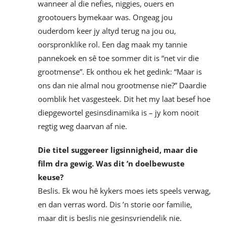
wanneer al die nefies, niggies, ouers en
grootouers bymekaar was. Ongeag jou
ouderdom keer jy altyd terug na jou ou,
oorspronklike rol. Een dag maak my tannie
pannekoek en sê toe sommer dit is “net vir die
grootmense”. Ek onthou ek het gedink: “Maar is
ons dan nie almal nou grootmense nie?” Daardie
oomblik het vasgesteek. Dit het my laat besef hoe
diepgewortel gesinsdinamika is – jy kom nooit
regtig weg daarvan af nie.
Die titel suggereer ligsinnigheid, maar die
film dra gewig. Was dit ’n doelbewuste
keuse?
Beslis. Ek wou hê kykers moes iets speels verwag,
en dan verras word. Dis ’n storie oor familie,
maar dit is beslis nie gesinsvriendelik nie.