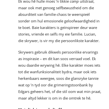
Ek wou hê hulle moes ’n tikkie
camp
uitstraal,
maar ook met genoeg selfbewustheid om die
absurditeit van familie-chaos te weerspieël
sonder om hul emosionele geloofwaardigheid in
te boet. Baie karakters is geïnspireer deur ware
stories, vriende en selfs my eie familie. Lucian,
die skrywer, is vir my die persoonlikste karakter.
Skrywers gebruik dikwels persoonlike ervarings
as inspirasie – en dit kan soos verraad voel. Ek
wou daardie wrywing hê. Elke karakter moes iets
tot die wanfunksionaliteit bydra, maar ook iets
herkenbaars weergee, soos die glansryke tannie
wat op ’n tyd oor die grimeringstoonbank by
Edgars geheers het, of die stil oom wat min praat,
maar altyd lekker is om in die omtrek te hê.