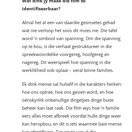
Wat dink jy maak die film so
identifiseerbaar?
Almal het al een van daardie gesinsetes gehad
wat nie verloop het soos dit moes nie. Die tafel
word ’n simbool van spanning. Om die spanning
op te bou, is die verhaal gestruktureer in die
spreekwoordelike voorgereg, hoofgereg en
nagereg. Dit weerspieël hoe spanning in die
werklikheid ook oplaai – veral binne families.
Ek dink mense sal hulself in die karakters herken:
hoe ons optree, hoe ons gesien word, en hoe
oënskynlik onbenullige dingetjies dinge buite
beheer kan laat raak. Die film wys hoe ’n familie
eers alles moet afbreek voordat hulle dinge weer
kan heropbou, en dit is iets waarmee baie mense
kan identifiseer. Ten spyte van al die