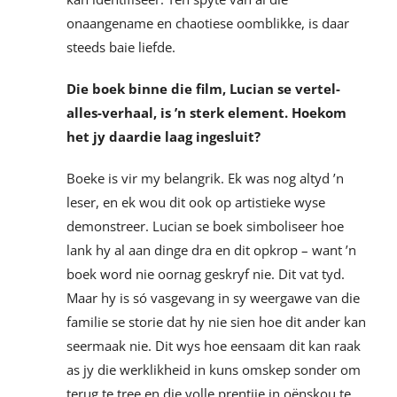
onaangename en chaotiese oomblikke, is daar
steeds baie liefde.
Die boek binne die film, Lucian se vertel-
alles-verhaal, is ’n sterk element. Hoekom
het jy daardie laag ingesluit?
Boeke is vir my belangrik. Ek was nog altyd ’n
leser, en ek wou dit ook op artistieke wyse
demonstreer. Lucian se boek simboliseer hoe
lank hy al aan dinge dra en dit opkrop – want ’n
boek word nie oornag geskryf nie. Dit vat tyd.
Maar hy is só vasgevang in sy weergawe van die
familie se storie dat hy nie sien hoe dit ander kan
seermaak nie. Dit wys hoe eensaam dit kan raak
as jy die werklikheid in kuns omskep sonder om
terug te tree en die volle prentjie in oënskou te