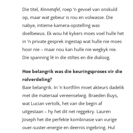
Die titel,
Kinnetafel
, roep ’n gevoel van onskuld
op, maar wat gebeur is rou en volwasse. Die
nabye, intieme kamera-opstelling was
doelbewus. Ek wou hê kykers moes voel hulle het
in ’n private gesprek ingestap wat hulle nie moes
hoor nie – maar nou kan hulle nie wegkyk nie.
Die spanning lê in die stiltes en die dialoog.
Hoe belangrik was die keuringsproses vir die
rolverdeling?
Baie belangrik. In ’n kortfilm moet akteurs dadelik
met die materiaal vereenselwig. Braeden Buys,
wat Lucian vertolk, het van die begin af
uitgestaan – hy het dit net reggekry. Lauren
Joseph het die perfekte kombinasie van vurige
ouer-suster-energie en deernis ingebring. Hul