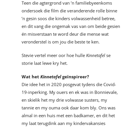
Teen die agtergrond van ’n familiebyeenkoms
ondersoek die film die veranderende rolle binne
’n gesin soos die kinders volwassenheid betree,
en dit vang die ongemak vas van om beide gesien
én misverstaan te word deur die mense wat
veronderstel is om jou die beste te ken.
Stevie vertel meer oor hoe hulle
Kinnetafel
se
storie laat lewe kry het.
Wat het
Kinnetafel
geïnspireer?
Die idee het in 2020 posgevat tydens die Covid-
19-inperking. My ouers en ek was in Bonnievale,
en skielik het my drie volwasse susters, my
tannie en my ouma ook daar kom bly. Ons was
almal in een huis met een badkamer, en dit het
my laat terugdink aan my kindervakansies