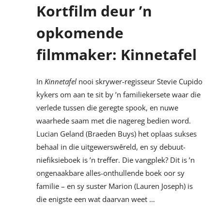
Kortfilm deur ’n
opkomende
filmmaker: Kinnetafel
In
Kinnetafel
nooi skrywer-regisseur Stevie Cupido
kykers om aan te sit by ’n familiekersete waar die
verlede tussen die geregte spook, en nuwe
waarhede saam met die nagereg bedien word.
Lucian Geland (Braeden Buys) het oplaas sukses
behaal in die uitgewerswêreld, en sy debuut-
niefiksieboek is ’n treffer. Die vangplek? Dit is ’n
ongenaakbare alles-onthullende boek oor sy
familie – en sy suster Marion (Lauren Joseph) is
die enigste een wat daarvan weet …