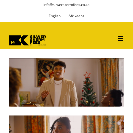
Skip
info@silwerskermfees.co.za
to
English
Afrikaans
content