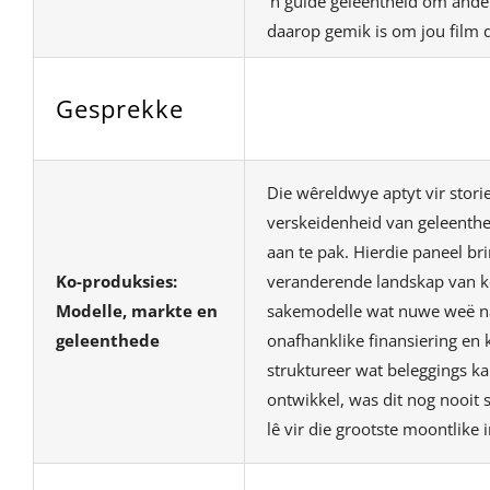
’n gulde geleentheid om ander
daarop gemik is om jou film 
Gesprekke
Die wêreldwye aptyt vir stori
verskeidenheid van geleenth
aan te pak. Hierdie paneel br
Ko-produksies:
veranderende landskap van ko
Modelle, markte en
sakemodelle wat nuwe weë na
geleenthede
onafhanklike finansiering en
struktureer wat beleggings 
ontwikkel, was dit nog nooit 
lê vir die grootste moontlike 