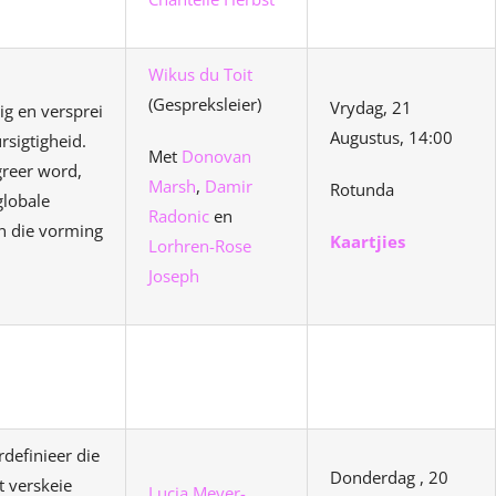
Wikus du Toit
(Gespreksleier)
Vrydag, 21
ig en versprei
Augustus, 14:00
sigtigheid.
Met
Donovan
greer word,
Marsh
,
Damir
Rotunda
globale
Radonic
en
in die vorming
Kaartjies
Lorhren-Rose
Joseph
rdefinieer die
Donderdag , 20
t verskeie
Lucia Meyer-