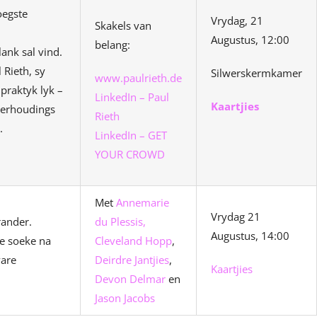
oegste
Vrydag, 21
Skakels van
Augustus, 12:00
belang:
ank sal vind.
 Rieth, sy
Silwerskermkamer
www.paulrieth.de
praktyk lyk –
LinkedIn – Paul
Kaartjies
verhoudings
Rieth
.
LinkedIn – GET
YOUR CROWD
Met
Annemarie
Vrydag 21
rander.
du Plessis,
Augustus, 14:00
ie soeke na
Cleveland Hopp
,
vare
Deirdre Jantjies
,
Kaartjies
Devon Delmar
en
Jason Jacobs