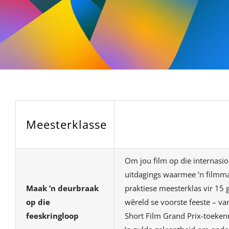
Meesterklasse
Om jou film op die internasio
uitdagings waarmee ’n filmma
Maak ’n deurbraak
praktiese meesterklas vir 15
op die
wêreld se voorste feeste – van
feeskringloop
Short Film Grand Prix-toeken