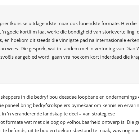
olprentkuns se uitdagendste maar ook lonendste formate. Hierdie
n goeie kortfilm laat werk: die bondigheid van storievertelling, 
is, en hoekom dit steeds die vinnigste pad na internasionale erken
n wees. Die gesprek, wat in tandem met ’n vertoning van Dian 
svoëls aangebied word, gaan vra hoekom kort inderdaad die krag
dskeppers in die bedryf bou deesdae loopbane en ondernemings 
ie paneel bring bedryfsrolspelers bymekaar om kennis en ervarin
in ’n veranderende landskap te deel – van strategiese
t formate wat met die oog op volhoubaarheid ontwerp is. Die g
 te befonds, uit te bou en toekomsbestand te maak, was nog nooi