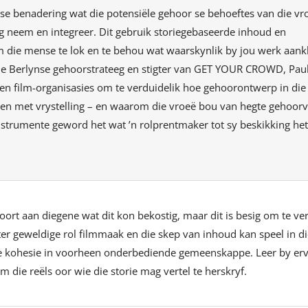
ese benadering wat die potensiële gehoor se behoeftes van die vr
ag neem en integreer. Dit gebruik storiegebaseerde inhoud en
ie mense te lok en te behou wat waarskynlik by jou werk aankl
die Berlynse gehoorstrateeg en stigter van GET YOUR CROWD, Paul
en film-organisasies om te verduidelik hoe gehoorontwerp in die 
t en met vrystelling – en waarom die vroeë bou van hegte gehoor
nstrumente geword het wat ’n rolprentmaker tot sy beskikking het
ort aan diegene wat dit kon bekostig, maar dit is besig om te ve
er geweldige rol filmmaak en die skep van inhoud kan speel in d
iale kohesie in voorheen onderbediende gemeenskappe. Leer by er
 die reëls oor wie die storie mag vertel te herskryf.