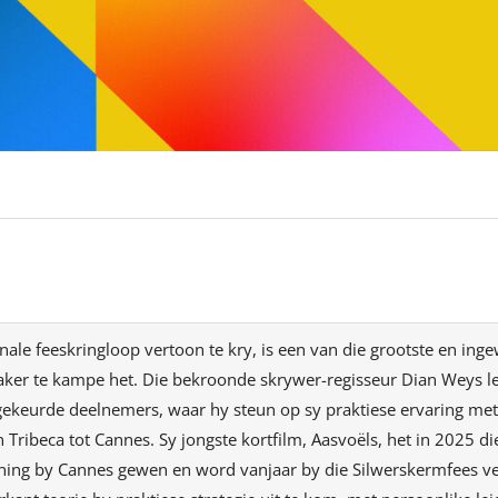
nale feeskringloop vertoon te kry, is een van die grootste en ing
ker te kampe het. Die bekroonde skrywer-regisseur Dian Weys lei
 gekeurde deelnemers, waar hy steun op sy praktiese ervaring met
 Tribeca tot Cannes. Sy jongste kortfilm, Aasvoëls, het in 2025 d
ning by Cannes gewen en word vanjaar by die Silwerskermfees ver