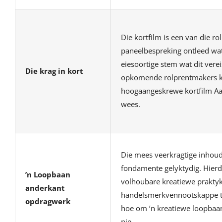
Die kortfilm is een van die r
paneelbespreking ontleed wat ’
eiesoortige stem wat dit vere
Die krag in kort
opkomende rolprentmakers ka
hoogaangeskrewe kortfilm Aa
wees.
Die mees veerkragtige inhou
fondamente gelyktydig. Hierd
’n Loopbaan
volhoubare kreatiewe praktyk 
anderkant
handelsmerkvennootskappe to
opdragwerk
hoe om ’n kreatiewe loopbaan
nie.