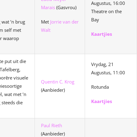
Augustus, 16:00
Marais
(Gasvrou)
Theatre on the
Bay
 wat ’n brug
Met
Jorrie van der
m self met
Walt
Kaartjies
er waarop
e put uit die
Vrydag, 21
Tafelberg,
Augustus, 11:00
orêre visuele
Quentin C. Krog
eiesoortige
Rotunda
(Aanbieder)
l, wat met ’n
Kaartjies
 steeds die
Paul Rieth
(Aanbieder)