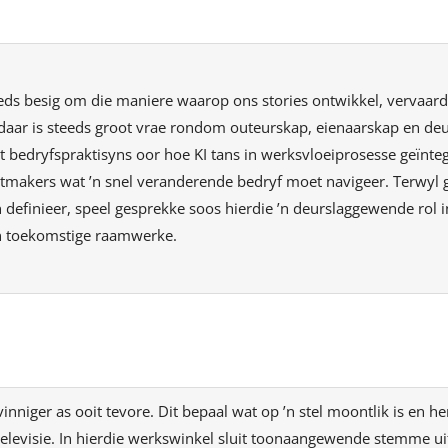
eeds besig om die maniere waarop ons stories ontwikkel, vervaard
daar is steeds groot vrae rondom outeurskap, eienaarskap en deur
t bedryfspraktisyns oor hoe KI tans in werksvloeiprosesse geïnte
entmakers wat ’n snel veranderende bedryf moet navigeer. Terwyl 
 definieer, speel gesprekke soos hierdie ’n deurslaggewende rol 
en toekomstige raamwerke.
nniger as ooit tevore. Dit bepaal wat op ’n stel moontlik is en he
 televisie. In hierdie werkswinkel sluit toonaangewende stemme ui