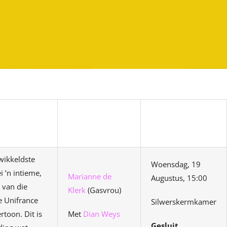
ewikkeldste
Woensdag, 19
 ’n intieme,
Marianne de
Augustus, 15:00
 van die
Klerk
(Gasvrou)
ie Unifrance
Silwerskermkamer
toon. Dit is
Met
Dian Weys
Gesluit