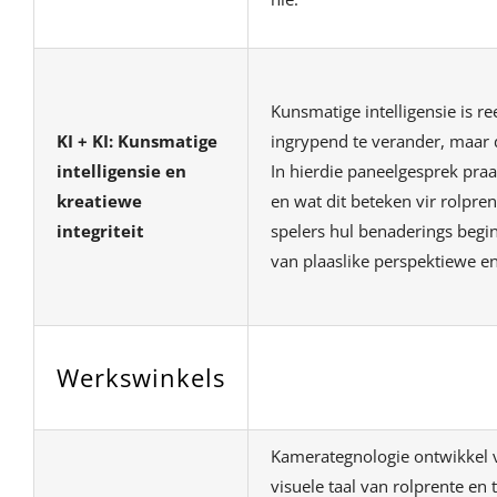
Kunsmatige intelligensie is r
KI + KI: Kunsmatige
ingrypend te verander, maar 
intelligensie en
In hierdie paneelgesprek praa
kreatiewe
en wat dit beteken vir rolpr
integriteit
spelers hul benaderings begin
van plaaslike perspektiewe 
Werkswinkels
Kamerategnologie ontwikkel vi
visuele taal van rolprente en