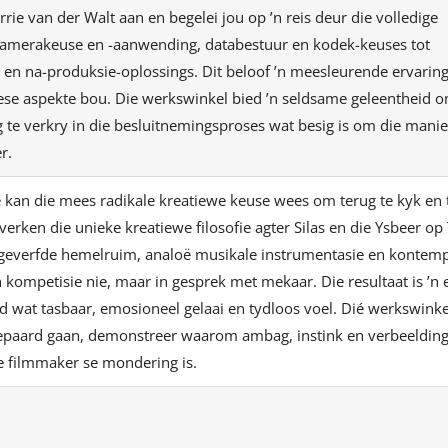
rie van der Walt aan en begelei jou op ’n reis deur die volledige
kamerakeuse en -aanwending, databestuur en kodek-keuses tot
en na-produksie-oplossings. Dit beloof ’n meesleurende ervaring
iese aspekte bou. Die werkswinkel bied ’n seldsame geleentheid o
ig te verkry in die besluitnemingsproses wat besig is om die mani
r.
ie kan die mees radikale kreatiewe keuse wees om terug te kyk en t
erken die unieke kreatiewe filosofie agter Silas en die Ysbeer op 
 geverfde hemelruim, analoë musikale instrumentasie en kontemp
n kompetisie nie, maar in gesprek met mekaar. Die resultaat is ’n 
d wat tasbaar, emosioneel gelaai en tydloos voel. Dié werkswinke
gepaard gaan, demonstreer waarom ambag, instink en verbeelding
e filmmaker se mondering is.