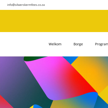
Skip
info@silwerskermfees.co.za
to
content
Welkom
Borge
Progra