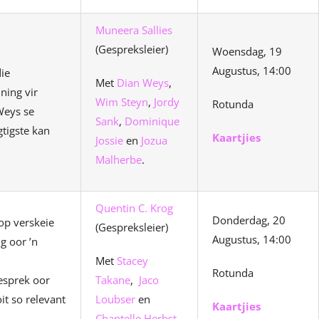
Muneera Sallies
(Gespreksleier)
Woensdag, 19
Augustus, 14:00
die
Met
Dian Weys
,
ning vir
Wim Steyn
,
Jordy
Rotunda
Weys se
Sank
,
Dominique
tigste kan
Kaartjies
Jossie
en
Jozua
Malherbe
.
Quentin C. Krog
Donderdag, 20
op verskeie
(Gespreksleier)
Augustus, 14:00
g oor ’n
Met
Stacey
Rotunda
esprek oor
Takane
,
Jaco
t so relevant
Loubser
en
Kaartjies
Chantelle Herbst