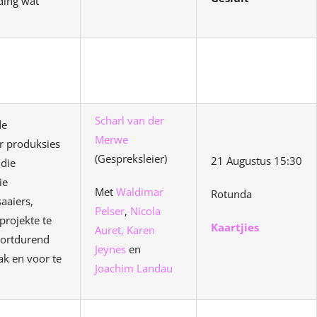
iding wat
Scharl van der
de
Merwe
r produksies
(Gespreksleier)
21 Augustus 15:30
 die
ie
Met
Waldimar
Rotunda
aaiers,
Pelser
,
Nicola
projekte te
Kaartjies
Auret,
Karen
oortdurend
Jeynes
en
ak en voor te
Joachim Landau