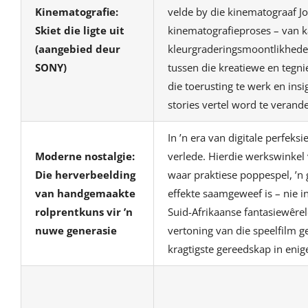
Kinematografie:
velde by die kinematograaf Jor
Skiet die ligte uit
kinematografieproses – van 
(aangebied deur
kleurgraderingsmoontlikhede 
SONY)
tussen die kreatiewe en tegn
die toerusting te werk en ins
stories vertel word te verande
In ’n era van digitale perfeks
Moderne nostalgie:
verlede. Hierdie werkswinkel v
Die herverbeelding
waar praktiese poppespel, ’n
van handgemaakte
effekte saamgeweef is – nie i
rolprentkuns vir ’n
Suid-Afrikaanse fantasiewêrel
nuwe generasie
vertoning van die speelfilm 
kragtigste gereedskap in enig