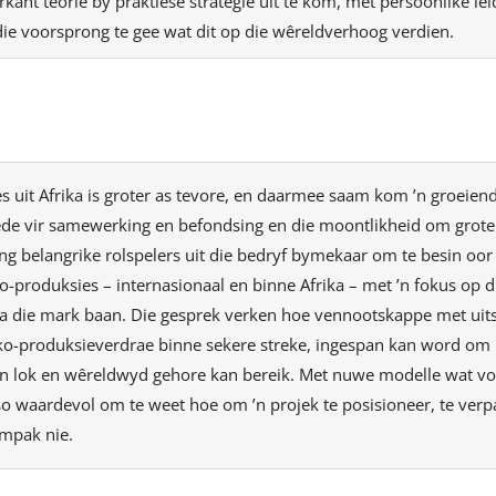
kant teorie by praktiese strategie uit te kom, met persoonlike le
die voorsprong te gee wat dit op die wêreldverhoog verdien.
es uit Afrika is groter as tevore, en daarmee saam kom ’n groeien
ede vir samewerking en befondsing en die moontlikheid om grote
ing belangrike rolspelers uit die bedryf bymekaar om te besin oor
-produksies – internasionaal en binne Afrika – met ’n fokus op d
 die mark baan. Die gesprek verken hoe vennootskappe met uits
 ko-produksieverdrae binne sekere streke, ingespan kan word om 
kan lok en wêreldwyd gehore kan bereik. Met nuwe modelle wat v
so waardevol om te weet hoe om ’n projek te posisioneer, te verp
impak nie.