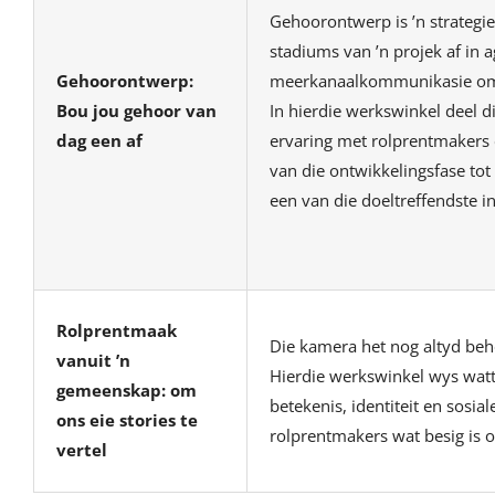
Gehoorontwerp is ’n strategi
stadiums van ’n projek af in 
Gehoorontwerp:
meerkanaalkommunikasie om d
Bou jou gehoor van
In hierdie werkswinkel deel 
dag een af
ervaring met rolprentmakers 
van die ontwikkelingsfase to
een van die doeltreffendste i
Rolprentmaak
Die kamera het nog altyd beho
vanuit ’n
Hierdie werkswinkel wys watt
gemeenskap: om
betekenis, identiteit en sos
ons eie stories te
rolprentmakers wat besig is om
vertel