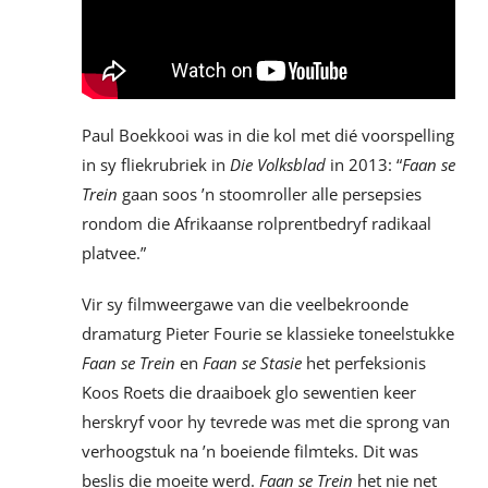
Paul Boekkooi was in die kol met dié voorspelling
in sy fliekrubriek in
Die Volksblad
in 2013: “
Faan se
Trein
gaan soos ’n stoomroller alle persepsies
rondom die Afrikaanse rolprentbedryf radikaal
platvee.”
Vir sy filmweergawe van die veelbekroonde
dramaturg Pieter Fourie se klassieke toneelstukke
Faan se Trein
en
Faan se Stasie
het perfeksionis
Koos Roets die draaiboek glo sewentien keer
herskryf voor hy tevrede was met die sprong van
verhoogstuk na ’n boeiende filmteks. Dit was
beslis die moeite werd.
Faan se Trein
het nie net