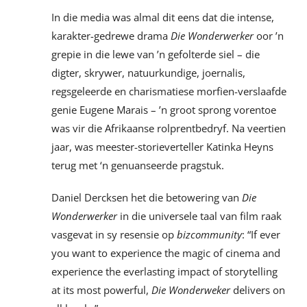
In die media was almal dit eens dat die intense,
karakter-gedrewe drama
Die Wonderwerker
oor ’n
grepie in die lewe van ’n gefolterde siel – die
digter, skrywer, natuurkundige, joernalis,
regsgeleerde en charismatiese morfien-verslaafde
genie Eugene Marais – ’n groot sprong vorentoe
was vir die Afrikaanse rolprentbedryf. Na veertien
jaar, was meester-storieverteller Katinka Heyns
terug met ‘n genuanseerde pragstuk.
Daniel Dercksen het die betowering van
Die
Wonderwerker
in die universele taal van film raak
vasgevat in sy resensie op
bizcommunity
: “If ever
you want to experience the magic of cinema and
experience the everlasting impact of storytelling
at its most powerful,
Die Wonderweker
delivers on