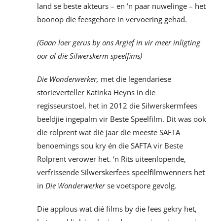
land se beste akteurs – en ’n paar nuwelinge – het
boonop die feesgehore in vervoering gehad.
(Gaan loer gerus by ons Argief in vir meer inligting
oor al die Silwerskerm speelfims)
Die Wonderwerker,
met die legendariese
storieverteller Katinka Heyns in die
regisseurstoel, het in 2012 die Silwerskermfees
beeldjie ingepalm vir Beste Speelfilm. Dit was ook
die rolprent wat dié jaar die meeste SAFTA
benoemings sou kry én die SAFTA vir Beste
Rolprent verower het. ‘n Rits uiteenlopende,
verfrissende Silwerskerfees speelfilmwenners het
in
Die Wonderwerker
se voetspore gevolg.
Die applous wat dié films by die fees gekry het,