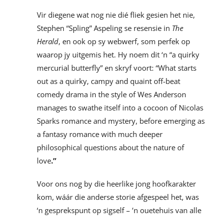
Vir diegene wat nog nie dié fliek gesien het nie,
Stephen “Spling” Aspeling se resensie in
The
Herald
, en ook op sy webwerf, som perfek op
waarop jy uitgemis het. Hy noem dit ‘n “a quirky
mercurial butterfly” en skryf voort: “What starts
out as a quirky, campy and quaint off-beat
comedy drama in the style of Wes Anderson
manages to swathe itself into a cocoon of Nicolas
Sparks romance and mystery, before emerging as
a fantasy romance with much deeper
philosophical questions about the nature of
love
.”
Voor ons nog by die heerlike jong hoofkarakter
kom, wáár die anderse storie afgespeel het, was
‘n gesprekspunt op sigself – ’n ouetehuis van alle