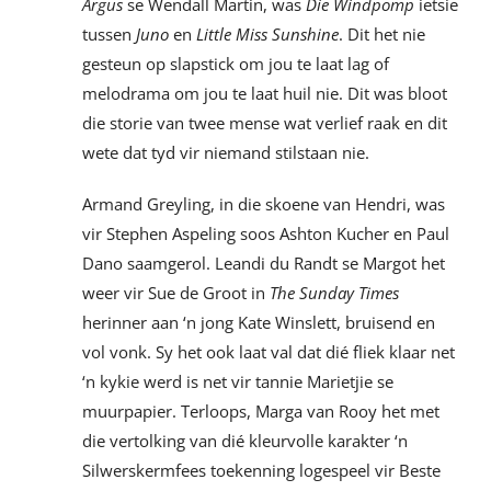
Argus
se Wendall Martin, was
Die Windpomp
ietsie
tussen
Juno
en
Little Miss Sunshine
. Dit het nie
gesteun op slapstick om jou te laat lag of
melodrama om jou te laat huil nie. Dit was bloot
die storie van twee mense wat verlief raak en dit
wete dat tyd vir niemand stilstaan nie.
Armand Greyling, in die skoene van Hendri, was
vir Stephen Aspeling soos Ashton Kucher en Paul
Dano saamgerol. Leandi du Randt se Margot het
weer vir Sue de Groot in
The Sunday Times
herinner aan ‘n jong Kate Winslett, bruisend en
vol vonk. Sy het ook laat val dat dié fliek klaar net
‘n kykie werd is net vir tannie Marietjie se
muurpapier. Terloops, Marga van Rooy het met
die vertolking van dié kleurvolle karakter ‘n
Silwerskermfees toekenning logespeel vir Beste