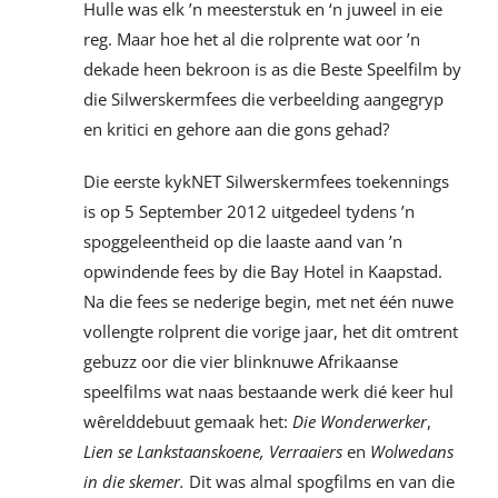
Hulle was elk ’n meesterstuk en ‘n juweel in eie
reg. Maar hoe het al die rolprente wat oor ’n
dekade heen bekroon is as die Beste Speelfilm by
die Silwerskermfees die verbeelding aangegryp
en kritici en gehore aan die gons gehad?
Die eerste kykNET Silwerskermfees toekennings
is op 5 September 2012 uitgedeel tydens ’n
spoggeleentheid op die laaste aand van ’n
opwindende fees by die Bay Hotel in Kaapstad.
Na die fees se nederige begin, met net één nuwe
vollengte rolprent die vorige jaar, het dit omtrent
gebuzz oor die vier blinknuwe Afrikaanse
speelfilms wat naas bestaande werk dié keer hul
wêrelddebuut gemaak het:
Die Wonderwerker
,
Lien se Lankstaanskoene, Verraaiers
en
Wolwedans
in die skemer.
Dit was almal spogfilms en van die