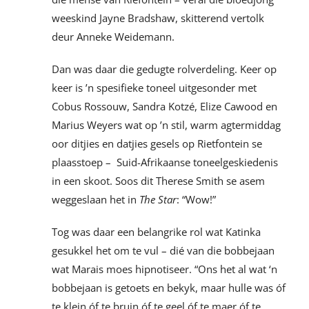
weeskind Jayne Bradshaw, skitterend vertolk
deur Anneke Weidemann.
Dan was daar die gedugte rolverdeling. Keer op
keer is ’n spesifieke toneel uitgesonder met
Cobus Rossouw, Sandra Kotzé, Elize Cawood en
Marius Weyers wat op ’n stil, warm agtermiddag
oor ditjies en datjies gesels op Rietfontein se
plaasstoep – Suid-Afrikaanse toneelgeskiedenis
in een skoot. Soos dit Therese Smith se asem
weggeslaan het in
The Star
: “Wow!”
Tog was daar een belangrike rol wat Katinka
gesukkel het om te vul – dié van die bobbejaan
wat Marais moes hipnotiseer. “Ons het al wat ‘n
bobbejaan is getoets en bekyk, maar hulle was óf
te klein óf te bruin óf te geel óf te maer óf te