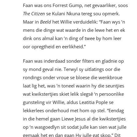
Faan was ons Forrest Gump, net gevaarliker, soos
The Citizen
se Kulani Nkuna tereg sou opmerk.
Maar in
Beeld
het Willie verduidelik: “Faan wys ’n
mens die dinge wat waarde in die lewe het en ek
dink ons almal kan ’n ding of twee by hom leer
oor opregtheid en eerlikheid.”
Faan was inderdaad sonder filters en gladnie op
sy mond geval nie. Terwyl sy uitlatings oor die
rondings onder vroue se bloese die wenkbroue
laat lig het, was ’n toneel waarin hy die seuntjies
wat kwikstertjies skiet lelik slegsê ‘n persoonlike
gunsteling vir Willie, aldus Leatitia Pople se
lekkerlees onderhoud met hom op stel. “Eendag
in die hemel gaan Liewe Jesus al die kwikstertjies
op ‘n wasgoedlyn sit sodat julle kan sien wat julle
gemaak het en dan gaan Hy julle gat skop.” Dit