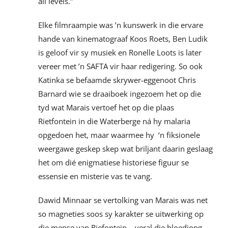
all levels.”
Elke filmraampie was ’n kunswerk in die ervare
hande van kinematograaf Koos Roets, Ben Ludik
is geloof vir sy musiek en Ronelle Loots is later
vereer met ’n SAFTA vir haar redigering. So ook
Katinka se befaamde skrywer-eggenoot Chris
Barnard wie se draaiboek ingezoem het op die
tyd wat Marais vertoef het op die plaas
Rietfontein in die Waterberge ná hy malaria
opgedoen het, maar waarmee hy ‘n fiksionele
weergawe geskep skep wat briljant daarin geslaag
het om dié enigmatiese historiese figuur se
essensie en misterie vas te vang.
Dawid Minnaar se vertolking van Marais was net
so magneties soos sy karakter se uitwerking op
die mense van Riefontein – veral die bloedjong