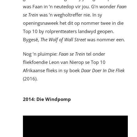
was Faan in ‘n neutedop vir jou. G’n wonder
Faan
se Trein
was ’n wegholtreffer nie. In sy
openingsnaweek het dit op nommer twee in die
Top 10 by rolprentteaters landwyd geopen.
Bygesê,
The Wolf of Wall Street
was nommer een.
Nog ‘n pluimpie:
Faan se Trein
tel onder
fliekfoendie Leon van Nierop se Top 10
Afrikaanse flieks in sy boek
Daar Doer In Die Fliek
(2016).
2014: Die Windpomp