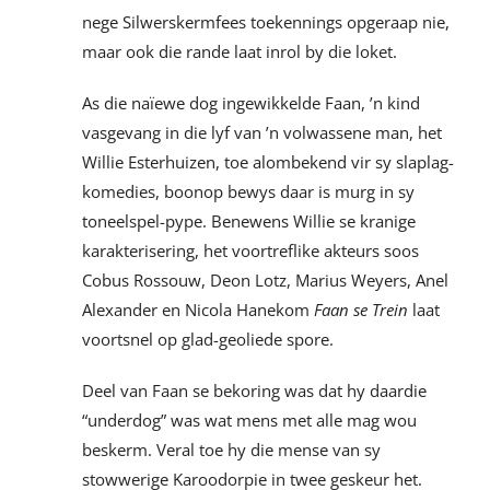
nege Silwerskermfees toekennings opgeraap nie,
maar ook die rande laat inrol by die loket.
As die naïewe dog ingewikkelde Faan, ’n kind
vasgevang in die lyf van ’n volwassene man, het
Willie Esterhuizen, toe alombekend vir sy slaplag-
komedies, boonop bewys daar is murg in sy
toneelspel-pype. Benewens Willie se kranige
karakterisering, het voortreflike akteurs soos
Cobus Rossouw, Deon Lotz, Marius Weyers, Anel
Alexander en Nicola Hanekom
Faan se Trein
laat
voortsnel op glad-geoliede spore.
Deel van Faan se bekoring was dat hy daardie
“underdog” was wat mens met alle mag wou
beskerm. Veral toe hy die mense van sy
stowwerige Karoodorpie in twee geskeur het.