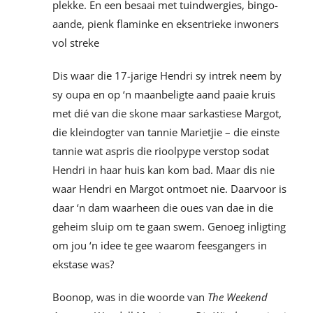
plekke. En een besaai met tuindwergies, bingo-
aande, pienk flaminke en eksentrieke inwoners
vol streke
Dis waar die 17-jarige Hendri sy intrek neem by
sy oupa en op ‘n maanbeligte aand paaie kruis
met dié van die skone maar sarkastiese Margot,
die kleindogter van tannie Marietjie – die einste
tannie wat aspris die rioolpype verstop sodat
Hendri in haar huis kan kom bad. Maar dis nie
waar Hendri en Margot ontmoet nie. Daarvoor is
daar ‘n dam waarheen die oues van dae in die
geheim sluip om te gaan swem. Genoeg inligting
om jou ‘n idee te gee waarom feesgangers in
ekstase was?
Boonop, was in die woorde van
The Weekend