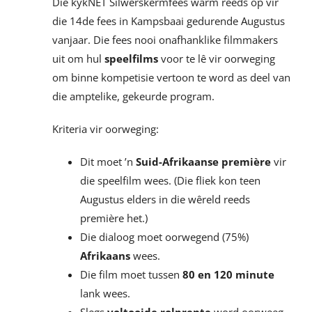
Die kykNET Silwerskermfees warm reeds op vir
die 14de fees in Kampsbaai gedurende Augustus
vanjaar. Die fees nooi onafhanklike filmmakers
uit om hul
speelfilms
voor te lê vir oorweging
om binne kompetisie vertoon te word as deel van
die amptelike, gekeurde program.
Kriteria vir oorweging:
Dit moet ’n
Suid-Afrikaanse première
vir
die speelfilm wees. (Die fliek kon teen
Augustus elders in die wêreld reeds
première het.)
Die dialoog moet oorwegend (75%)
Afrikaans
wees.
Die film moet tussen
80 en 120 minute
lank wees.