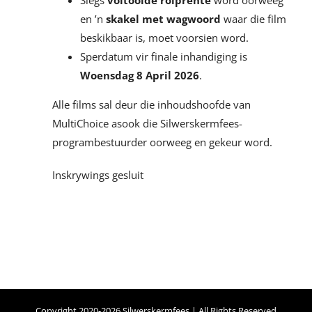
Slegs
voltooide rolprente
word oorweeg
en ’n
skakel met wagwoord
waar die film
beskikbaar is, moet voorsien word.
Sperdatum vir finale inhandiging is
Woensdag 8 April 2026
.
Alle films sal deur die inhoudshoofde van
MultiChoice asook die Silwerskermfees-
programbestuurder oorweeg en gekeur word.
Inskrywings gesluit
Copyright 2020-2026 Silwerskermfees | All Rights Reserved