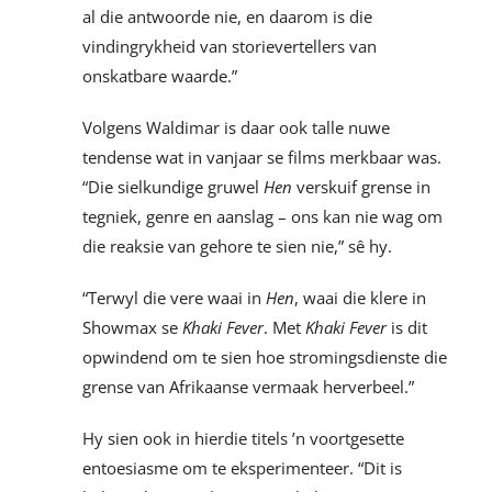
al die antwoorde nie, en daarom is die
vindingrykheid van storievertellers van
onskatbare waarde.”
Volgens Waldimar is daar ook talle nuwe
tendense wat in vanjaar se films merkbaar was.
“Die sielkundige gruwel
Hen
verskuif grense in
tegniek, genre en aanslag – ons kan nie wag om
die reaksie van gehore te sien nie,” sê hy.
“Terwyl die vere waai in
Hen
, waai die klere in
Showmax se
Khaki Fever
. Met
Khaki Fever
is dit
opwindend om te sien hoe stromingsdienste die
grense van Afrikaanse vermaak herverbeel.”
Hy sien ook in hierdie titels ’n voortgesette
entoesiasme om te eksperimenteer. “Dit is