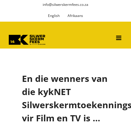
Skip
info@silwerskermfees.co.za
to
English
Afrikaans
content
En die wenners van
die kykNET
Silwerskermtoekenning
vir Film en TV is …