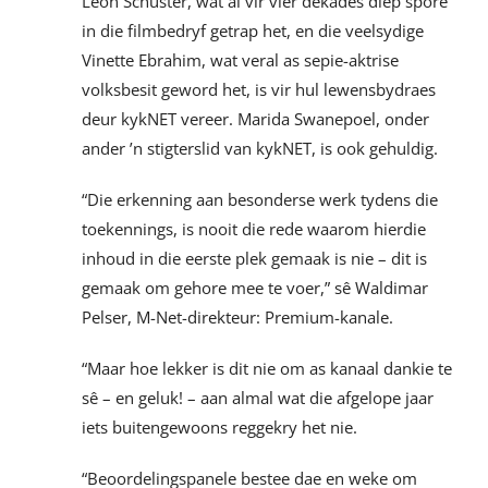
Leon Schuster, wat al vir vier dekades diep spore
in die filmbedryf getrap het, en die veelsydige
Vinette Ebrahim, wat veral as sepie-aktrise
volksbesit geword het, is vir hul lewensbydraes
deur kykNET vereer. Marida Swanepoel, onder
ander ’n stigterslid van kykNET, is ook gehuldig.
“Die erkenning aan besonderse werk tydens die
toekennings, is nooit die rede waarom hierdie
inhoud in die eerste plek gemaak is nie – dit is
gemaak om gehore mee te voer,” sê Waldimar
Pelser, M-Net-direkteur: Premium-kanale.
“Maar hoe lekker is dit nie om as kanaal dankie te
sê – en geluk! – aan almal wat die afgelope jaar
iets buitengewoons reggekry het nie.
“Beoordelingspanele bestee dae en weke om