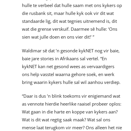
hulle te verbeel dat hulle saam met ons kykers op
die rusbank sit, maar hulle kyk ook vir dit wat
standaarde lig, dit wat tegnies uitnemend is, dit
wat die grense verskuif. Daarmee sê hulle: ‘Ons
sien wat julle doen en ons vier dit!’ ”
Waldimar sê dat ’n gesonde kykNET nog vir baie,
baie jare stories in Afrikaans sal vertel. “En
kykNET kan net gesond wees as vervaardigers
ons help vasstel waarna gehore soek, en werk
bring waarin kykers hulle sal wil aanhou verdiep.
“Daar is dus ’n blink toekoms vir enigiemand wat
as vennote hierdie heerlike raaisel probeer oplos:
Wat gaan in die harte en koppe van kykers aan?
Wat is dit wat regtig saak maak? Wat sal ons
mense laat terugkom vir meer? Ons alleen het nie