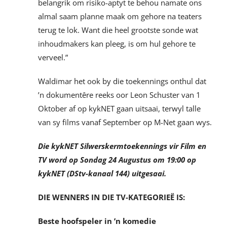
belangrik om risiko-aptyt te behou namate ons
almal saam planne maak om gehore na teaters
terug te lok. Want die heel grootste sonde wat
inhoudmakers kan pleeg, is om hul gehore te
verveel.”
Waldimar het ook by die toekennings onthul dat
’n dokumentêre reeks oor Leon Schuster van 1
Oktober af op kykNET gaan uitsaai, terwyl talle
van sy films vanaf September op M-Net gaan wys.
Die kykNET Silwerskermtoekennings vir Film en
TV word op Sondag 24 Augustus om 19:00 op
kykNET (DStv-kanaal 144) uitgesaai.
DIE WENNERS IN DIE TV-KATEGORIEË IS:
Beste hoofspeler in ’n komedie