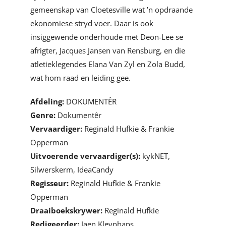
gemeenskap van Cloetesville wat ’n opdraande
ekonomiese stryd voer. Daar is ook
insiggewende onderhoude met Deon-Lee se
afrigter, Jacques Jansen van Rensburg, en die
atletieklegendes Elana Van Zyl en Zola Budd,
wat hom raad en leiding gee.
Afdeling:
DOKUMENTÊR
Genre:
Dokumentêr
Vervaardiger:
Reginald Hufkie & Frankie
Opperman
Uitvoerende vervaardiger(s):
kykNET,
Silwerskerm, IdeaCandy
Regisseur:
Reginald Hufkie & Frankie
Opperman
Draaiboekskrywer:
Reginald Hufkie
Redigeerder:
Jaen Kleynhans