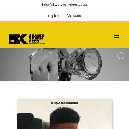
Skip
info@silwerskermfees.co.za
to
English
Afrikaans
content