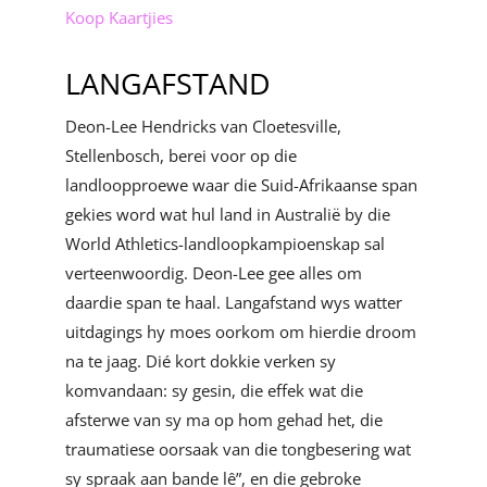
Koop Kaartjies
LANGAFSTAND
Deon-Lee Hendricks van Cloetesville,
Stellenbosch, berei voor op die
landloopproewe waar die Suid-Afrikaanse span
gekies word wat hul land in Australië by die
World Athletics-landloopkampioenskap sal
verteenwoordig. Deon-Lee gee alles om
daardie span te haal. Langafstand wys watter
uitdagings hy moes oorkom om hierdie droom
na te jaag. Dié kort dokkie verken sy
komvandaan: sy gesin, die effek wat die
afsterwe van sy ma op hom gehad het, die
traumatiese oorsaak van die tongbesering wat
sy spraak aan bande lê”, en die gebroke