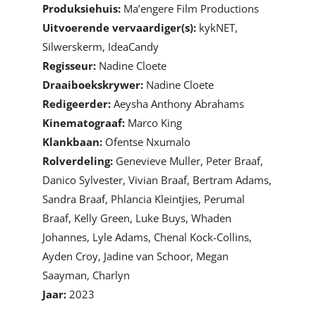
Produksiehuis:
Ma’engere Film Productions
Uitvoerende vervaardiger(s):
kykNET,
Silwerskerm, IdeaCandy
Regisseur:
Nadine Cloete
Draaiboekskrywer:
Nadine Cloete
Redigeerder:
Aeysha Anthony Abrahams
Kinematograaf:
Marco King
Klankbaan:
Ofentse Nxumalo
Rolverdeling:
Genevieve Muller, Peter Braaf,
Danico Sylvester, Vivian Braaf, Bertram Adams,
Sandra Braaf, Phlancia Kleintjies, Perumal
Braaf, Kelly Green, Luke Buys, Whaden
Johannes, Lyle Adams, Chenal Kock-Collins,
Ayden Croy, Jadine van Schoor, Megan
Saayman, Charlyn
Jaar:
2023