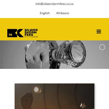
Skip
info@silwerskermfees.co.za
to
English
Afrikaans
content