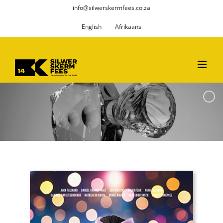
Skip
info@silwerskermfees.co.za
to
English
Afrikaans
content