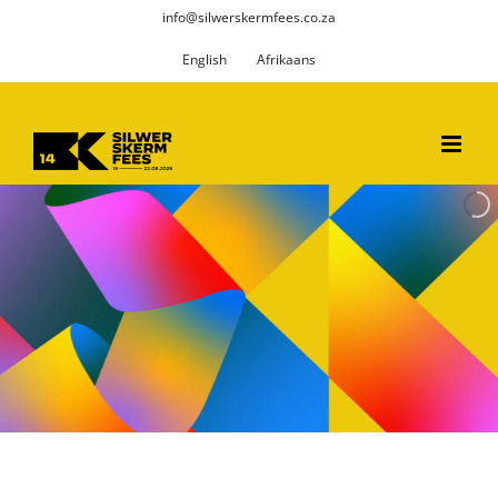
Skip
info@silwerskermfees.co.za
to
English
Afrikaans
content