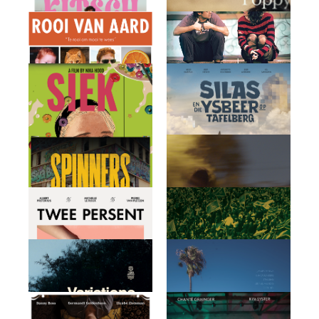
Invisible
Landmyn
Laika Goes Home
Ouroboro
Meer as warm gloede
Pappa Kitsch
Poppy oppie heuwel
Rooi van aard
Short Back & Sides
Siek
Silas en die Ysbeer op
Tafelberg
Spinners S2