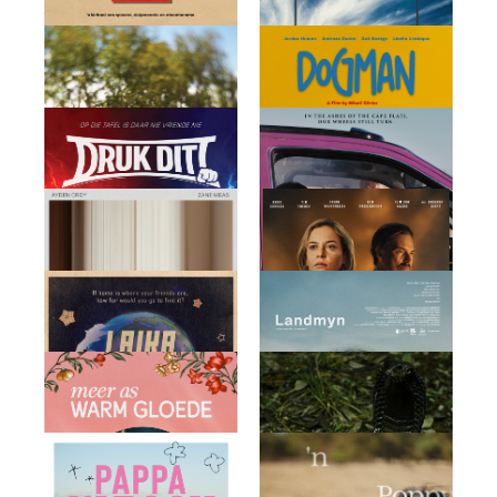
As ek kon kies
Bosryer
Change
CLERMONT-FERRAND
"Coups de Coeur 2026"
Die gees agter die spiere
Die Bom
Die grond onthou
Dogman
Druk dit!
From Dust We Spin
Genoeg