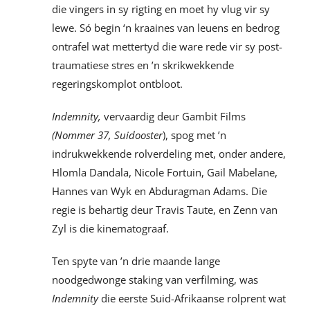
die vingers in sy rigting en moet hy vlug vir sy
lewe. Só begin ‘n kraaines van leuens en bedrog
ontrafel wat mettertyd die ware rede vir sy post-
traumatiese stres en ’n skrikwekkende
regeringskomplot ontbloot.
Indemnity,
vervaardig deur Gambit Films
(Nommer 37, Suidooster
), spog met ’n
indrukwekkende rolverdeling met, onder andere,
Hlomla Dandala, Nicole Fortuin, Gail Mabelane,
Hannes van Wyk en Abduragman Adams. Die
regie is behartig deur Travis Taute, en Zenn van
Zyl is die kinematograaf.
Ten spyte van ’n drie maande lange
noodgedwonge staking van verfilming, was
Indemnity
die eerste Suid-Afrikaanse rolprent wat