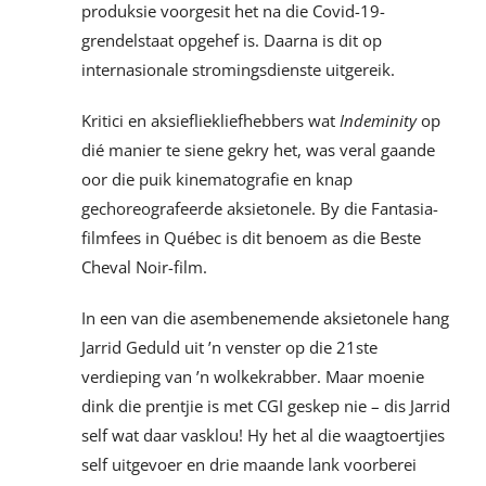
produksie voorgesit het na die Covid-19-
grendelstaat opgehef is. Daarna is dit op
internasionale stromingsdienste uitgereik.
Kritici en aksiefliekliefhebbers wat
Indeminity
op
dié manier te siene gekry het, was veral gaande
oor die puik kinematografie en knap
gechoreografeerde aksietonele. By die Fantasia-
filmfees in Québec is dit benoem as die Beste
Cheval Noir-film.
In een van die asembenemende aksietonele hang
Jarrid Geduld uit ’n venster op die 21ste
verdieping van ’n wolkekrabber. Maar moenie
dink die prentjie is met CGI geskep nie – dis Jarrid
self wat daar vasklou! Hy het al die waagtoertjies
self uitgevoer en drie maande lank voorberei