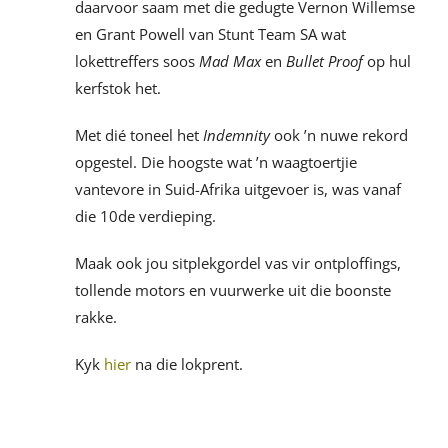
daarvoor saam met die gedugte Vernon Willemse
en Grant Powell van Stunt Team SA wat
lokettreffers soos
Mad Max
en
Bullet Proof
op hul
kerfstok het.
Met dié toneel het
Indemnity
ook ’n nuwe rekord
opgestel. Die hoogste wat ’n waagtoertjie
vantevore in Suid-Afrika uitgevoer is, was vanaf
die 10de verdieping.
Maak ook jou sitplekgordel vas vir ontploffings,
tollende motors en vuurwerke uit die boonste
rakke.
Kyk
hier
na die lokprent.