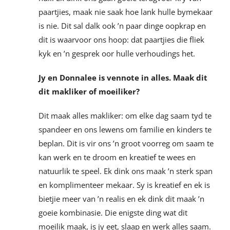
paartjies, maak nie saak hoe lank hulle bymekaar
is nie. Dit sal dalk ook ’n paar dinge oopkrap en
dit is waarvoor ons hoop: dat paartj­­­ies die fliek
kyk en ’n gesprek oor hulle verhoudings het.
Jy en Donnalee is vennote in alles. Maak dit
dit makliker of moeiliker?
Dit maak alles makliker: om elke dag saam tyd te
spandeer en ons lewens om familie en kinders te
beplan. Dit is vir ons ’n groot voorreg om saam te
kan werk en te droom en kreatief te wees en
natuurlik te speel. Ek dink ons maak ’n sterk span
en komplimenteer mekaar. Sy is kreatief en ek is
bietjie meer van ’n realis en ek dink dit maak ’n
goeie kombinasie. Die enigste ding wat dit
moeilik maak, is jy eet, slaap en werk alles saam.