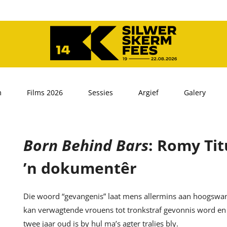
m
Films 2026
Sessies
Argief
Galery
Born Behind Bars
: Romy Ti
’n dokumentêr
Die woord “gevangenis” laat mens allermins aan hoogswang
kan verwagtende vrouens tot tronkstraf gevonnis word en 
twee jaar oud is by hul ma’s agter tralies bly.