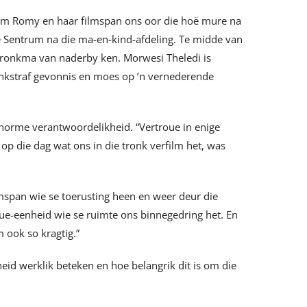
m Romy en haar filmspan ons oor die hoë mure na
e Sentrum na die ma-en-kind-afdeling. Te midde van
n tronkma van naderby ken. Morwesi Theledi is
onkstraf gevonnis en moes op ’n vernederende
 enorme verantwoordelikheid. “Vertroue in enige
p die dag wat ons in die tronk verfilm het, was
lmspan wie se toerusting heen en weer deur die
oue-eenheid wie se ruimte ons binnegedring het. En
 ook so kragtig.”
eid werklik beteken en hoe belangrik dit is om die