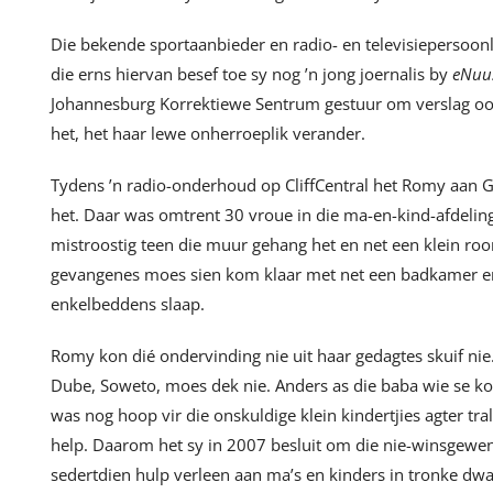
Die bekende sportaanbieder en radio- en televisiepersoonl
die erns hiervan besef toe sy nog ’n jong joernalis by
eNuu
Johannesburg Korrektiewe Sentrum gestuur om verslag oor 
het, het haar lewe onherroeplik verander.
Tydens ’n radio-onderhoud op CliffCentral het Romy aan Gar
het. Daar was omtrent 30 vroue in die ma-en-kind-afdeling
mistroostig teen die muur gehang het en net een klein roo
gevangenes moes sien kom klaar met net een badkamer en
enkelbeddens slaap.
Romy kon dié ondervinding nie uit haar gedagtes skuif nie.
Dube, Soweto, moes dek nie. Anders as die baba wie se kop
was nog hoop vir die onskuldige klein kindertjies agter tr
help. Daarom het sy in 2007 besluit om die nie-winsgewen
sedertdien hulp verleen aan ma’s en kinders in tronke dw