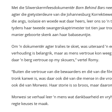
Met die Silwerskermfeesdokumentêr
Born Behind Bars
nee
agter die gietysterdeure van die Johannesburg Korrektiew
die angs, isolasie en woede wat daar heers, leer ons so ’
tydens haar tweede swangerskaptrimester tot tien jaar tr
manier geboorte skenk aan haar babaseuntjie.
Om ’n dokumentêr agter tralies te skiet, was uiteraard ’n
verhouding is belangrik, maar as mens vertroue kon weeg o
daar ’n berg vertroue op my skouers,” vertel Romy.
“Buiten die vertroue van die bewaarders en dié van die fi
tronk karwei is, was daar ook dié van die mense in die vr
ook dié van Morwesi. Haar storie is so broos, maar daarom
Morwesi se verhaal leer ’n mens wat dankbaarheid en vryh
regte keuses te maak.