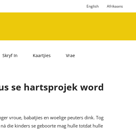
English
Afrikaans
Skryf In
Kaartjies
Vrae
tus se hartsprojek word
er vroue, babatjies en woelige peuters dink. Tog
ná die kinders se geboorte mag hulle totdat hulle