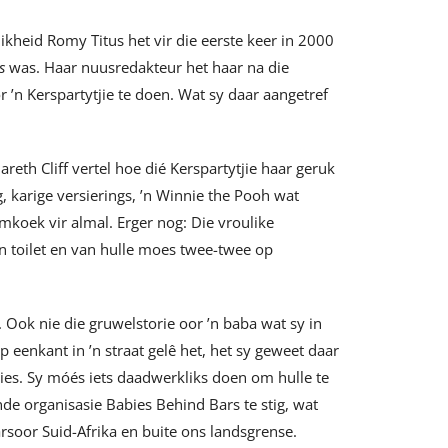
ikheid Romy Titus het vir die eerste keer in 2000
s
was. Haar nuusredakteur het haar na die
’n Kerspartytjie te doen. Wat sy daar aangetref
eth Cliff vertel hoe dié Kerspartytjie haar geruk
, karige versierings, ’n Winnie the Pooh wat
mkoek vir almal. Erger nog: Die vroulike
 toilet en van hulle moes twee-twee op
 Ook nie die gruwelstorie oor ’n baba wat sy in
 eenkant in ’n straat gelê het, het sy geweet daar
alies. Sy móés iets daadwerkliks doen om hulle te
de organisasie Babies Behind Bars te stig, wat
arsoor Suid-Afrika en buite ons landsgrense.