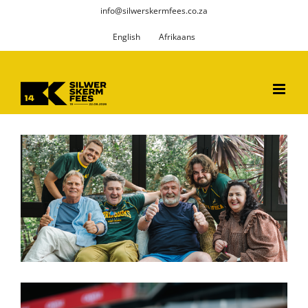
Skip
info@silwerskermfees.co.za
to
English
Afrikaans
content