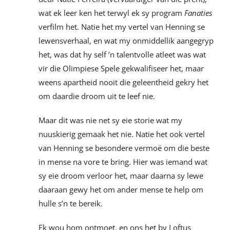
wat ek leer ken het terwyl ek sy program
Fanaties
verfilm het. Natie het my vertel van Henning se
lewensverhaal, en wat my onmiddellik aangegryp
het, was dat hy self ’n talentvolle atleet was wat
vir die Olimpiese Spele gekwalifiseer het, maar
weens apartheid nooit die geleentheid gekry het
om daardie droom uit te leef nie.
Maar dit was nie net sy eie storie wat my
nuuskierig gemaak het nie. Natie het ook vertel
van Henning se besondere vermoë om die beste
in mense na vore te bring. Hier was iemand wat
sy eie droom verloor het, maar daarna sy lewe
daaraan gewy het om ander mense te help om
hulle s’n te bereik.
Ek wou hom ontmoet, en ons het by Loftus