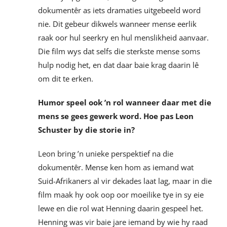
dokumentêr as iets dramaties uitgebeeld word
nie. Dit gebeur dikwels wanneer mense eerlik
raak oor hul seerkry en hul menslikheid aanvaar.
Die film wys dat selfs die sterkste mense soms
hulp nodig het, en dat daar baie krag daarin lê
om dit te erken.
Humor speel ook ’n rol wanneer daar met die
mens se gees gewerk word. Hoe pas Leon
Schuster by die storie in?
Leon bring ’n unieke perspektief na die
dokumentêr. Mense ken hom as iemand wat
Suid-Afrikaners al vir dekades laat lag, maar in die
film maak hy ook oop oor moeilike tye in sy eie
lewe en die rol wat Henning daarin gespeel het.
Henning was vir baie jare iemand by wie hy raad