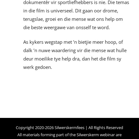
dokumentêr vir sportliefhebbers is nie. Die temas
in die film is universeel. Dit gaan oor drome,
terugslae, groei en die mense wat ons help om
die beste weergawe van onsself te word.
As kykers wegstap met ’n bietjie meer hoop, of
dalk ’n nuwe waardering vir die mense wat hulle
deur moeilike tye help dra, dan het die film sy
werk gedoen.
Copyright 2020-2026 Silwerskermfees | All Rights Reserved
All materials forming part of the Silwerskerm webinar are