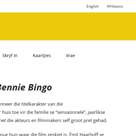
English
Afrikaans
Skryf In
Kaartjies
Vrae
Bennie Bingo
eer die titelkarakter van die
huis toe vir die familie se “sensasionele”, jaarlikse
et die akteurs en filmmakers self groot pret gehad.
 oue huis waar die film geskiet is. Èmil Haarhoff se