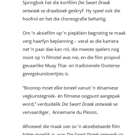
Springbok het die kortfilm
Die Swart Draak
ontwaak
se draaiboek geskryf. Hy speel ook die
hoofrol en het die choreografie behartig.
Om ’n aksiefilm op ’n piepklein begroting te maak
verg haarfyn beplanning – veral as die kamera
net ’n paar dae kan rol, die meeste spelers nog
nooit op ’n filmstel was nie, en die film propvol
gevaarlike Muay Thai- en tradisionele Oosterse
gevegskunstoertjies is.
“Boonop moet elke toneel vanuit ’n dinamiese
vegkunstegniek- én filmiese oogpunt aangepak
word,” verduidelik
Die Swart Draak ontwaak
se
vervaardiger, Annemarie du Plessis.
Alhoewel die maak van so ’n aksiebelaaide film
bitter moeilik is, was
Die Swart Draak ontwaak
vir