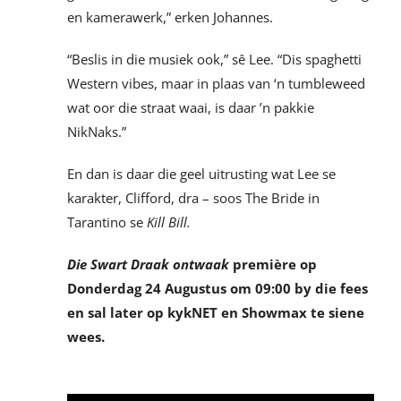
en kamerawerk,” erken Johannes.
“Beslis in die musiek ook,” sê Lee. “Dis spaghetti
Western vibes, maar in plaas van ‘n tumbleweed
wat oor die straat waai, is daar ’n pakkie
NikNaks.”
En dan is daar die geel uitrusting wat Lee se
karakter, Clifford, dra – soos The Bride in
Tarantino se
Kill Bill.
Die Swart Draak ontwaak
première op
Donderdag 24 Augustus om 09:00 by die fees
en sal later op kykNET en Showmax te siene
wees.