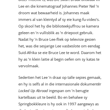
Lee en die kinematograaf Johannes Pieter Nel ’n
droom wat bewaarheid is. Johannes maak
immers al van kleintyd af sy eie kung-fu-video’s.
Op skool het hy die biblioteekjuffrou se kamera
geleen en ’n vullisblik as ’n driepoot gebruik.
Nadat hy ’n Bruce Lee-fliek op televisie gesien
het, was die sesjarige Lee vasbeslote om eendag
Suid-Afrika se eie Bruce Lee te word. Daarom het
hy as ’n klein laitie al begin oefen om sy katas te
vervolmaak.
Sedertien het Lee ’n draai op talle sepies gemaak,
en hy is selfs al in die internasionale dokumentêr
Locked Up Abroad
ingespan om ’n berugte
kartelbaas uit te beeld. Bo en behalwe sy
Springbokkleure is hy ook in 1997 aangewys as