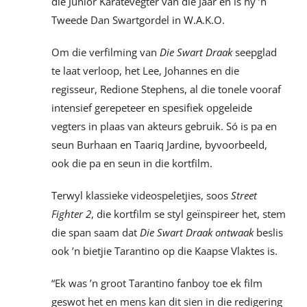
die Junior Karatevegter van die Jaar en is hy ’n
Tweede Dan Swartgordel in W.A.K.O.
Om die verfilming van
Die Swart Draak
seepglad
te laat verloop, het Lee, Johannes en die
regisseur, Redione Stephens, al die tonele vooraf
intensief gerepeteer en spesifiek opgeleide
vegters in plaas van akteurs gebruik. Só is pa en
seun Burhaan en Taariq Jardine, byvoorbeeld,
ook die pa en seun in die kortfilm.
Terwyl klassieke videospeletjies, soos
Street
Fighter 2
,
die kortfilm se styl geïnspireer het, stem
die span saam dat
Die Swart Draak ontwaak
beslis
ook ’n bietjie Tarantino op die Kaapse Vlaktes is.
“Ek was ’n groot Tarantino fanboy
toe ek film
geswot het en mens kan dit sien in die redigering