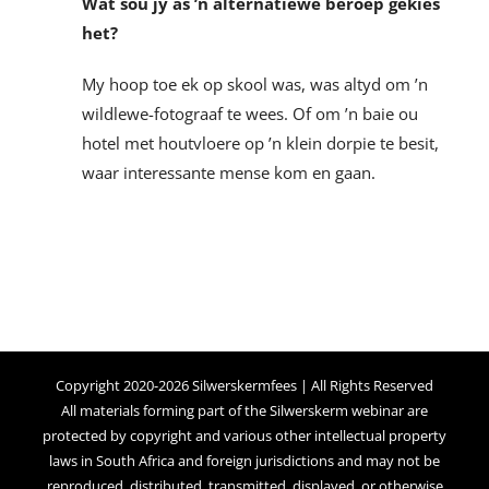
Wat sou jy as ’n alternatiewe beroep gekies
het?
My hoop toe ek op skool was, was altyd om ’n
wildlewe-fotograaf te wees. Of om ’n baie ou
hotel met houtvloere op ’n klein dorpie te besit,
waar interessante mense kom en gaan.
Copyright 2020-2026 Silwerskermfees | All Rights Reserved
All materials forming part of the Silwerskerm webinar are
protected by copyright and various other intellectual property
laws in South Africa and foreign jurisdictions and may not be
reproduced, distributed, transmitted, displayed, or otherwise