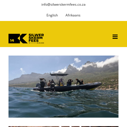
Skip
info@silwerskermfees.co.za
to
English
Afrikaans
content