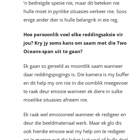
’n bedreigde spesie nie, maar dit beteken nie
hulle moet in pynlike situasies verkeer nie. Soos
enige ander dier is hulle belangrik in eie reg.
Hoe persoonlik voel elke reddingsaksie vir
jou? Kry jy soms kans om saam met die Two
Oceans-span uit te gaan?
Ek gaan so gereeld as moontlik saam wanneer
daar reddingspogings is. Die kamera is my buffer
en dit help my om nie in die oomblik meegevoer
te raak deur emosie wanneer ek diere in sulke
moeilike situasies afneem nie.
Ek raak wel emosioneel wanneer ek redigeer en
deur die beeldmateriaal werk. Maar ek glo dis
ook hierdie emosie wat my help om te redigeer
op ’n manier wat die kyker laat voel of hulle deel