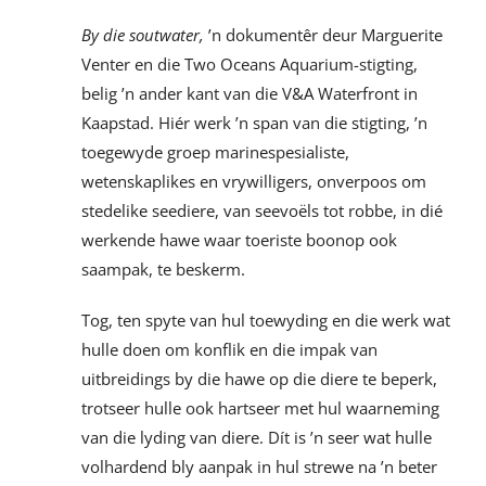
By die soutwater,
’n dokumentêr deur Marguerite
Venter en die Two Oceans Aquarium-stigting,
belig ’n ander kant van die V&A Waterfront in
Kaapstad. Hiér werk ’n span van die stigting, ’n
toegewyde groep marinespesialiste,
wetenskaplikes en vrywilligers, onverpoos om
stedelike seediere, van seevoëls tot robbe, in dié
werkende hawe waar toeriste boonop ook
saampak, te beskerm.
Tog, ten spyte van hul toewyding en die werk wat
hulle doen om konflik en die impak van
uitbreidings by die hawe op die diere te beperk,
trotseer hulle ook hartseer met hul waarneming
van die lyding van diere. Dít is ’n seer wat hulle
volhardend bly aanpak in hul strewe na ’n beter