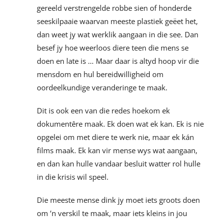
gereeld verstrengelde robbe sien of honderde
seeskilpaaie waarvan meeste plastiek geëet het,
dan weet jy wat werklik aangaan in die see. Dan
besef jy hoe weerloos diere teen die mens se
doen en late is … Maar daar is altyd hoop vir die
mensdom en hul bereidwilligheid om
oordeelkundige veranderinge te maak.
Dit is ook een van die redes hoekom ek
dokumentêre maak. Ek doen wat ek kan. Ek is nie
opgelei om met diere te werk nie, maar ek kán
films maak. Ek kan vir mense wys wat aangaan,
en dan kan hulle vandaar besluit watter rol hulle
in die krisis wil speel.
Die meeste mense dink jy moet iets groots doen
om ’n verskil te maak, maar iets kleins in jou