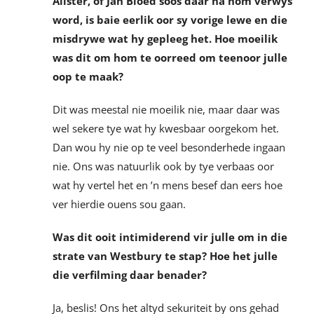
Alister, of Jan Bloed soos daar na hom verwys
word, is baie eerlik oor sy vorige lewe en die
misdrywe wat hy gepleeg het. Hoe moeilik
was dit om hom te oorreed om teenoor julle
oop te maak?
Dit was meestal nie moeilik nie, maar daar was
wel sekere tye wat hy kwesbaar oorgekom het.
Dan wou hy nie op te veel besonderhede ingaan
nie. Ons was natuurlik ook by tye verbaas oor
wat hy vertel het en ’n mens besef dan eers hoe
ver hierdie ouens sou gaan.
Was dit ooit intimiderend vir julle om in die
strate van Westbury te stap? Hoe het julle
die verfilming daar benader?
Ja, beslis! Ons het altyd sekuriteit by ons gehad