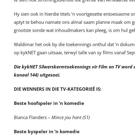
Hy sien ook in hierdie titels ’n voortgesette entoesiasme o
aptyt te behou namate ons almal saam planne maak om geh
grootste sonde wat inhoudmakers kan pleeg, is om hul geh
Waldimar het ook by die toekennings onthul dat ’n dokum
op kykNET gaan uitsaai, terwyl talle van sy films vanaf S
Die kykNET Silwerskermtoekennings vir Film en TV word 
kanaal 144) uitgesaai.
DIE WENNERS IN DIE TV-KATEGORIEË IS:
Beste hoofspeler in ’n komedie
Bianca Flanders –
Mince jou hare (S1)
Beste byspeler in ’n komedie