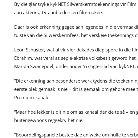
By die glansryke kykNET Silwerskermtoekennings vir Film e
aan akteurs, TV-aanbieders en filmmakers.
Daar is ook erkenning gegee aan legendes in die vermaakli
tuiste van die Silwerskermfees, het verskeie toekennings di
Leon Schuster, wat al vir vier dekades diep spore in die fi
Ebrahim, wat veral as sepie-aktrise volksbesit geword het,
Marida Swanepoel, onder ander ’n stigterslid van kykNET, 
“Die erkenning aan besonderse werk tydens die toekenning
eerste plek gemaak is nie – dit is gemaak om gehore mee t
Premium-kanale.
“Maar hoe lekker is dit nie om as kanaal dankie te sê – en g
buitengewoons reggekry het nie.
“Beoordelingspanele bestee dae en weke om hulle te verb