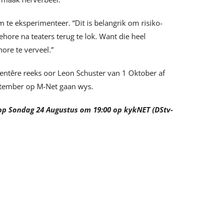
m te eksperimenteer. “Dit is belangrik om risiko-
ore na teaters terug te lok. Want die heel
ore te verveel.”
entêre reeks oor Leon Schuster van 1 Oktober af
eptember op M-Net gaan wys.
op Sondag 24 Augustus om 19:00 op kykNET (DStv-