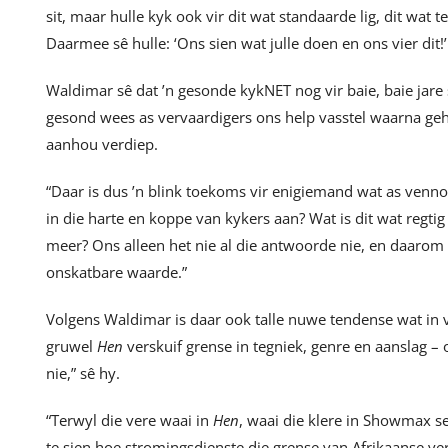
sit, maar hulle kyk ook vir dit wat standaarde lig, dit wat 
Daarmee sê hulle: ‘Ons sien wat julle doen en ons vier dit!’
Waldimar sê dat ’n gesonde kykNET nog vir baie, baie jare s
gesond wees as vervaardigers ons help vasstel waarna geho
aanhou verdiep.
“Daar is dus ’n blink toekoms vir enigiemand wat as venno
in die harte en koppe van kykers aan? Wat is dit wat regt
meer? Ons alleen het nie al die antwoorde nie, en daarom i
onskatbare waarde.”
Volgens Waldimar is daar ook talle nuwe tendense wat in v
gruwel
Hen
verskuif grense in tegniek, genre en aanslag –
nie,” sê hy.
“Terwyl die vere waai in
Hen
, waai die klere in Showmax s
te sien hoe stromingsdienste die grense van Afrikaanse v