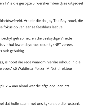
n TV is die gesogte Silwerskermbeeldjies uitgedeel
kheidswêreld. Vroeër die dag by The Bay-hotel, die
e fokus op vanjaar se feesfilms laat val.
lmbedryf getrap het, en die veelsydige Vinette
 is vir hul lewensbydraes deur kykNET vereer.
is ook gehuldig.
s, is nooit die rede waarom hierdie inhoud in die
e voer,” sê Waldimar Pelser, M-Net-direkteur:
eluk! – aan almal wat die afgelope jaar iets
eel dat hulle saam met ons kykers op die rusbank