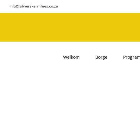
Skip
info@silwerskermfees.co.za
to
content
Welkom
Borge
Progra