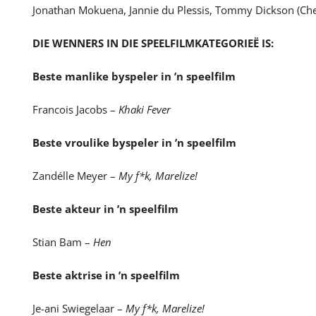
Jonathan Mokuena, Jannie du Plessis, Tommy Dickson (Chef
DIE WENNERS IN DIE SPEELFILMKATEGORIEË IS:
Beste manlike byspeler in ’n speelfilm
Francois Jacobs –
Khaki Fever
Beste vroulike byspeler in ’n speelfilm
Zandélle Meyer –
My f*k, Marelize!
Beste akteur in ’n speelfilm
Stian Bam –
Hen
Beste aktrise in ’n speelfilm
Je-ani Swiegelaar –
My f*k, Marelize!