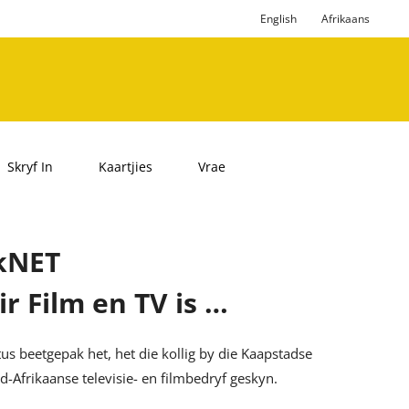
English
Afrikaans
Skryf In
Kaartjies
Vrae
ykNET
r Film en TV is …
s beetgepak het, het die kollig by die Kaapstadse
d-Afrikaanse televisie- en filmbedryf geskyn.