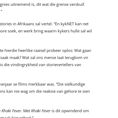
tegnies uitnemend is, dit wat die grense verskuif.
 ”
tories in Afrikaans sal vertel. “En kykNET kan net
re soek, en werk bring waarin kykers hulle sal wil
te hierdie heerlike raaisel probeer oplos: Wat gaan
ig saak maak? Wat sal ons mense laat terugkom vir
s die vindingrykheid van storievertellers van
anjaar se films merkbaar was. “Die sielkundige
 ons kan nie wag om die reaksie van gehore te sien
e
Khaki Fever
. Met
Khaki Fever
is dit opwindend om
ermaak herverbeel.”