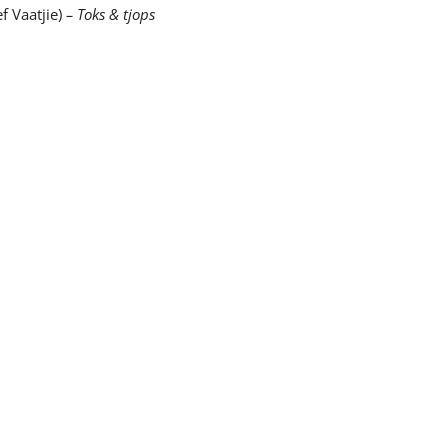
 Vaatjie)
– Toks & tjops