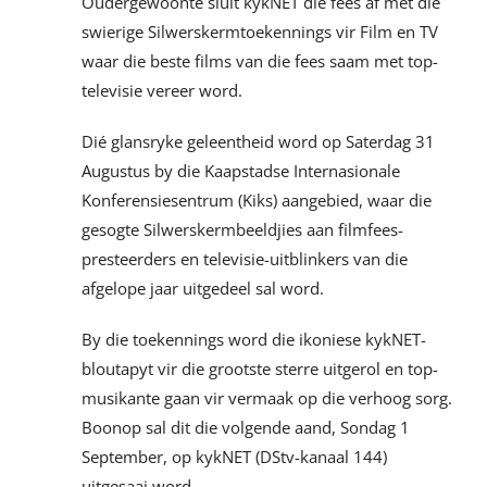
Oudergewoonte sluit kykNET die fees af met die
swierige Silwerskermtoekennings vir Film en TV
waar die beste films van die fees saam met top-
televisie vereer word.
Dié glansryke geleentheid word op Saterdag 31
Augustus by die Kaapstadse Internasionale
Konferensiesentrum (Kiks) aangebied, waar die
gesogte Silwerskermbeeldjies aan filmfees-
presteerders en televisie-uitblinkers van die
afgelope jaar uitgedeel sal word.
By die toekennings word die ikoniese kykNET-
bloutapyt vir die grootste sterre uitgerol en top-
musikante gaan vir vermaak op die verhoog sorg.
Boonop sal dit die volgende aand, Sondag 1
September, op kykNET (DStv-kanaal 144)
uitgesaai word.