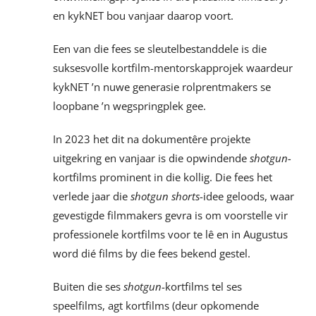
en kykNET bou vanjaar daarop voort.
Een van die fees se sleutelbestanddele is die
suksesvolle kortfilm-mentorskapprojek waardeur
kykNET ’n nuwe generasie rolprentmakers se
loopbane ’n wegspringplek gee.
In 2023 het dit na dokumentêre projekte
uitgekring en vanjaar is die opwindende
shotgun-
kortfilms prominent in die kollig. Die fees het
verlede jaar die
shotgun
shorts
-idee geloods, waar
gevestigde filmmakers gevra is om voorstelle vir
professionele kortfilms voor te lê en in Augustus
word dié films by die fees bekend gestel.
Buiten die ses
shotgun
-kortfilms tel ses
speelfilms, agt kortfilms (deur opkomende