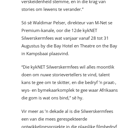
verskeidenheid stemme, en in die krag van
stories om lewens te verander.”
Só sê Waldimar Pelser, direkteur van M-Net se
Premium-kanale, oor die 12de kykNET
Silwerskermfees wat vanjaar vanaf 28 tot 31
Augustus by die Bay Hotel en Theatre on the Bay
in Kampsbaai plaasvind.
“Die kykNET Silwerskermfees wil alles moontlik
doen om nuwe storievertellers te vind, talent
kans te gee om te skitter, en die bedryf ’n praat-,
wys- en bymekaarkomplek te gee waar Afrikaans
die gom is wat ons bind,” sê hy.
Vir meer as ’n dekade al is die Silwerskermfees
een van die mees gerespekteerde
ontwikkelingsprojekte in die plaaslike filmbedryf