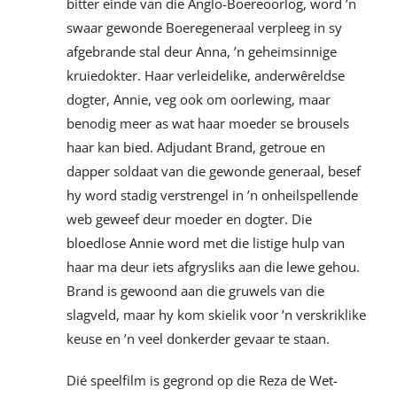
bitter einde van die Anglo-Boereoorlog, word ’n
swaar gewonde Boeregeneraal verpleeg in sy
afgebrande stal deur Anna, ’n geheimsinnige
kruiedokter. Haar verleidelike, anderwêreldse
dogter, Annie, veg ook om oorlewing, maar
benodig meer as wat haar moeder se brousels
haar kan bied. Adjudant Brand, getroue en
dapper soldaat van die gewonde generaal, besef
hy word stadig verstrengel in ’n onheilspellende
web geweef deur moeder en dogter. Die
bloedlose Annie word met die listige hulp van
haar ma deur iets afgrysliks aan die lewe gehou.
Brand is gewoond aan die gruwels van die
slagveld, maar hy kom skielik voor ’n verskriklike
keuse en ’n veel donkerder gevaar te staan.
Dié speelfilm is gegrond op die Reza de Wet-