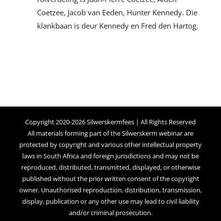
Coetzee, Jacob van Eeden, Hunter Kennedy. Die
klankbaan is deur Kennedy en Fred den Hartog.
Copyright 2020-2026 Silwerskermfees | All Rights Reserved
All materials forming part of the Silwerskerm webinar are
protected by copyright and various other intellectual property
laws in South Africa and foreign jurisdictions and may not be
reproduced, distributed, transmitted, displayed, or otherwise
published without the prior written consent of the copyright
owner. Unauthorised reproduction, distribution, transmission,
display, publication or any other use may lead to civil liability
and/or criminal prosecution.