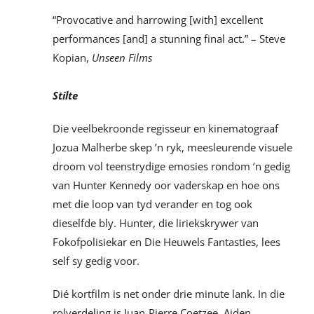
“Provocative and harrowing [with] excellent
performances [and] a stunning final act.” – Steve
Kopian,
Unseen Films
Stilte
Die veelbekroonde regisseur en kinematograaf
Jozua Malherbe skep ’n ryk, meesleurende visuele
droom vol teenstrydige emosies rondom ’n gedig
van Hunter Kennedy oor vaderskap en hoe ons
met die loop van tyd verander en tog ook
dieselfde bly. Hunter, die liriekskrywer van
Fokofpolisiekar en Die Heuwels Fantasties, lees
self sy gedig voor.
Dié kortfilm is net onder drie minute lank. In die
rolverdeling is Juan-Pierre Coetzee, Aiden