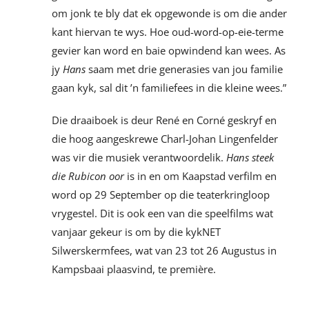
om jonk te bly dat ek opgewonde is om die ander
kant hiervan te wys. Hoe oud-word-op-eie-terme
gevier kan word en baie opwindend kan wees. As
jy
Hans
saam met drie generasies van jou familie
gaan kyk, sal dit ’n familiefees in die kleine wees.”
Die draaiboek is deur René en Corné geskryf en
die hoog aangeskrewe Charl-Johan Lingenfelder
was vir die musiek verantwoordelik.
Hans steek
die Rubicon oor
is in en om Kaapstad verfilm en
word op 29 September op die teaterkringloop
vrygestel. Dit is ook een van die speelfilms wat
vanjaar gekeur is om by die kykNET
Silwerskermfees, wat van 23 tot 26 Augustus in
Kampsbaai plaasvind, te première.