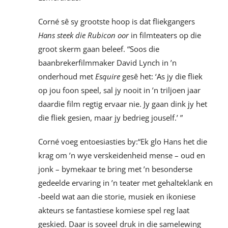
Corné sê sy grootste hoop is dat fliekgangers
Hans steek die Rubicon oor
in filmteaters op die
groot skerm gaan beleef. “Soos die
baanbrekerfilmmaker David Lynch in ’n
onderhoud met
Esquire
gesê het: ‘As jy die fliek
op jou foon speel, sal jy nooit in ’n triljoen jaar
daardie film regtig ervaar nie. Jy gaan dink jy het
die fliek gesien, maar jy bedrieg jouself.’ ”
Corné voeg entoesiasties by:“Ek glo Hans het die
krag om ’n wye verskeidenheid mense – oud en
jonk – bymekaar te bring met ’n besonderse
gedeelde ervaring in ’n teater met gehalteklank en
-beeld wat aan die storie, musiek en ikoniese
akteurs se fantastiese komiese spel reg laat
geskied. Daar is soveel druk in die samelewing