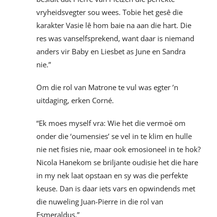
vryheidsvegter sou wees. Tobie het gesê die
karakter Vasie lê hom baie na aan die hart. Die
res was vanselfsprekend, want daar is niemand
anders vir Baby en Liesbet as June en Sandra
nie.”
Om die rol van Matrone te vul was egter ’n
uitdaging, erken Corné.
“Ek moes myself vra: Wie het die vermoë om
onder die ‘oumensies’ se vel in te klim en hulle
nie net fisies nie, maar ook emosioneel in te hok?
Nicola Hanekom se briljante oudisie het die hare
in my nek laat opstaan en sy was die perfekte
keuse. Dan is daar iets vars en opwindends met
die nuweling Juan-Pierre in die rol van
Esmeraldus.”