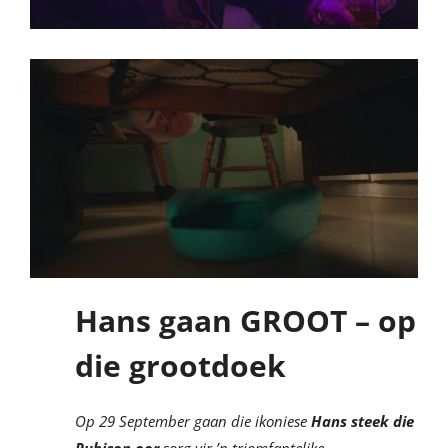
Hans gaan GROOT – op
die grootdoek
Op 29 September gaan die ikoniese
Hans steek die
Rubicon oor
sorg vir ’n triomfantelike,