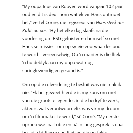
“My oupa Inus van Rooyen word vanjaar 102 jaar
oud en dit is deur hom wat ek vir Hans ontmoet
het,” vertel Corné, die regisseur van
Hans steek die
Rubicon
oor
. “Hy het elke dag slaafs na die
voorlesing om RSG geluister en homself so met
Hans se missie – om op sy eie voorwaardes oud
te word – vereenselwig. Op ’n manier is die fliek
’n huldeblyk aan my oupa wat nog
springlewendig en gesond is.”
Om op die rolverdeling te besluit was nie maklik
nie. “Ek het geweet hierdie is my kans om met
van die grootste legendes in die bedryf te werk;
akteurs wat verantwoordelik was vir my droom
om ’n filmmaker te word,” sê Corné. “My eerste
oproep was na Tobie en ná ’n lang gesprek is daar
besluit dat Pierre van Pletzen die perfekte