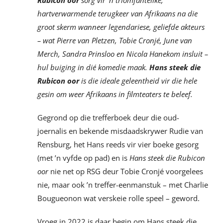
hartverwarmende terugkeer van Afrikaans na die
groot skerm wanneer legendariese, geliefde akteurs
– wat Pierre van Pletzen, Tobie Cronjé, June van
Merch, Sandra Prinsloo en Nicola Hanekom insluit –
hul buiging in dié komedie maak.
Hans steek die
Rubicon oor
is die ideale geleentheid vir die hele
gesin om weer Afrikaans in filmteaters te beleef.
Gegrond op die trefferboek deur die oud-
joernalis en bekende misdaadskrywer Rudie van
Rensburg, het Hans reeds vir vier boeke gesorg
(met ’n vyfde op pad) en is
Hans steek die Rubicon
oor
nie net op RSG deur Tobie Cronjé voorgelees
nie, maar ook ’n treffer-eenmanstuk – met Charlie
Bougueonon wat verskeie rolle speel – geword.
Vroeg in 2022 is daar begin om Hans steek die