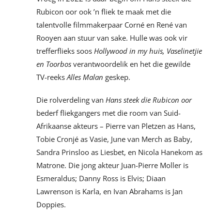
Rubicon oor ook ’n fliek te maak met die
talentvolle filmmakerpaar Corné en René van
Rooyen aan stuur van sake. Hulle was ook vir
trefferflieks soos
Hollywood in my huis, Vaselinetjie
en Toorbos
verantwoordelik en het die gewilde
TV-reeks
Alles Malan
geskep.
Die rolverdeling van
Hans steek die Rubicon oor
bederf fliekgangers met die room van Suid-
Afrikaanse akteurs – Pierre van Pletzen as Hans,
Tobie Cronjé as Vasie, June van Merch as Baby,
Sandra Prinsloo as Liesbet, en Nicola Hanekom as
Matrone. Die jong akteur Juan-Pierre Moller is
Esmeraldus; Danny Ross is Elvis; Diaan
Lawrenson is Karla, en Ivan Abrahams is Jan
Doppies.