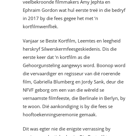
veelbekroonde filmmakers Amy Jephta en
Ephraim Gordon wat hul eerste treë in die bedryf
in 2017 by die fees gegee het met ‘n
kortfilmwenfliek.
Vanjaar se Beste Kortfilm, Leemtes en leegheid
herskryf Silwerskermfeesgeskiedenis. Dis die
eerste keer dat ‘n kortfilm as die
Gehoorgunsteling aangewys word. Boonop word
die vervaardiger en regisseur van dié roerende
film, Gabriella Blumberg en Jordy Sank, deur die
NFVF geborg om een van die wêreld se
vernaamste filmfeeste, die Berlinale in Berlyn, by
te woon. Dié aankondiging is by die fees se
hooftoekenningseremonie gemaak.
Dit was egter nie die enigste verrassing by