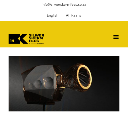
Skip
info@silwerskermfees.co.za
to
English
Afrikaans
content