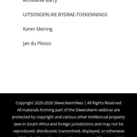
AnnMaree Barry
UITSONDERLIKE BYDRAE-TOEKENNINGS
Karen Meiring
Jan du Plessis
Copyright 2020-2026 Silwerskermfees | All Rights Reserved
All materials forming part of the Silwerskerm webinar are
protected by copyright and various other intellectual property
laws in South Africa and foreign jurisdictions and may not be
reproduced, distributed, transmitted, displayed, or otherwise