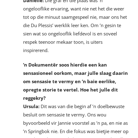
Danielle:
Die graf en die plaas was ’n
ongelooflike ervaring, want nie net het die weer
tot op die minuut saamgespeel nie, maar ons het
die Du Plessis’ werklik leer ken. Om ’n gesin te
sien wat so ongelooflik liefdevol is en soveel
respek teenoor mekaar toon, is uiters
inspirerend.
’n Dokumentêr soos hierdie een kan
sensasioneel oorkom, maar julle slaag daarin
om sensasie te vermy en ’n baie eerlike,
opregte storie te vertel. Hoe het julle dit
reggekry?
Ursula:
Dit was van die begin af ’n doelbewuste
besluit om sensasie te vermy. Ons wou
byvoorbeeld vir Jannie voorstel as ’n pa, en nie as
’n Springbok nie. En die fokus was bietjie meer op