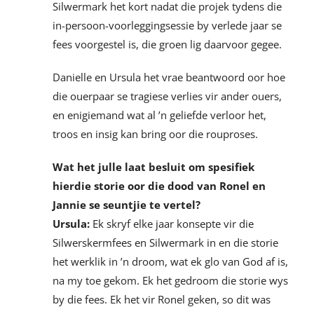
Silwermark het kort nadat die projek tydens die
in-persoon-voorleggingsessie by verlede jaar se
fees voorgestel is, die groen lig daarvoor gegee.
Danielle en Ursula het vrae beantwoord oor hoe
die ouerpaar se tragiese verlies vir ander ouers,
en enigiemand wat al ’n geliefde verloor het,
troos en insig kan bring oor die rouproses.
Wat het julle laat besluit om spesifiek
hierdie storie oor die dood van Ronel en
Jannie se seuntjie te vertel?
Ursula:
Ek skryf elke jaar konsepte vir die
Silwerskermfees en Silwermark in en die storie
het werklik in ’n droom, wat ek glo van God af is,
na my toe gekom. Ek het gedroom die storie wys
by die fees. Ek het vir Ronel geken, so dit was