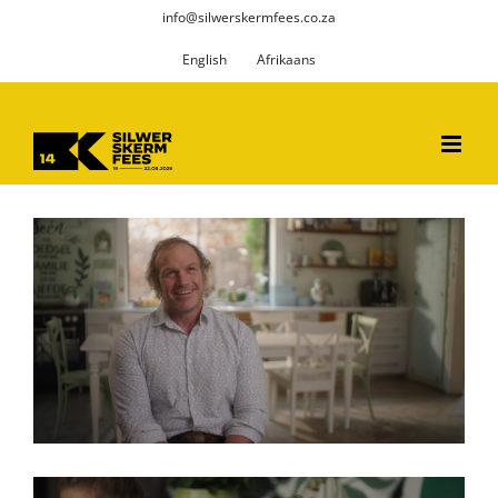
Skip
info@silwerskermfees.co.za
to
English
Afrikaans
content