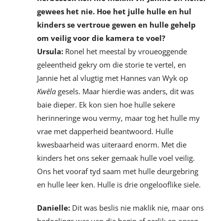
gewees het nie. Hoe het julle hulle en hul
kinders se vertroue gewen en hulle gehelp
om veilig voor die kamera te voel?
Ursula:
Ronel het meestal by vroueoggende
geleentheid gekry om die storie te vertel, en
Jannie het al vlugtig met Hannes van Wyk op
Kwêla
gesels. Maar hierdie was anders, dit was
baie dieper. Ek kon sien hoe hulle sekere
herinneringe wou vermy, maar tog het hulle my
vrae met dapperheid beantwoord. Hulle
kwesbaarheid was uiteraard enorm. Met die
kinders het ons seker gemaak hulle voel veilig.
Ons het vooraf tyd saam met hulle deurgebring
en hulle leer ken. Hulle is drie ongelooflike siele.
Danielle:
Dit was beslis nie maklik nie, maar ons
bedoelings was van die begin af eerlik en opreg.