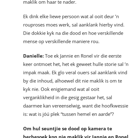
maklik om haar te nader.
Ek dink elke liewe persoon wat al ooit deur ’n
rouproses moes werk, sal aanklank hierby vind.
Die dokkie kyk na die dood en hoe verskillende
mense op verskillende maniere rou.
Danielle:
Toe ek Jannie en Ronel vir die eerste
keer ontmoet het, het ek geweet hulle storie sal ’n
impak maak. Ek glo veral ouers sal aanklank vind
by die inhoud, alhoewel dit nie maklik is om te
kyk nie. Ook enigiemand wat al ooit
verganklikheid in die gesig gestaar het, sal
daarmee kan vereenselwig, want die hoofkwessie
is: wat is jóú plek “tussen hemel en aarde”?
Om hul seuntjie se dood op kamera te
herbesoek kon nie maklik vir Jannie en Ronel