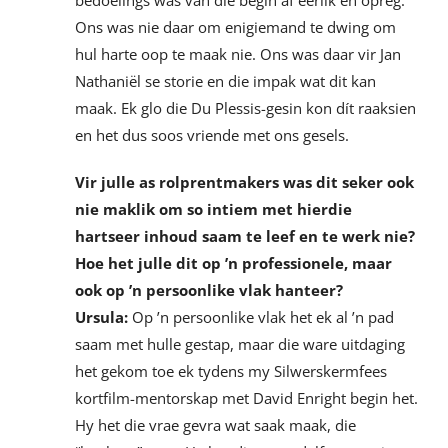
Ons was nie daar om enigiemand te dwing om
hul harte oop te maak nie. Ons was daar vir Jan
Nathaniël se storie en die impak wat dit kan
maak. Ek glo die Du Plessis-gesin kon dít raaksien
en het dus soos vriende met ons gesels.
Vir julle as rolprentmakers was dit seker ook
nie maklik om so intiem met hierdie
hartseer inhoud saam te leef en te werk nie?
Hoe het julle dit op ’n professionele, maar
ook op ’n persoonlike vlak hanteer?
Ursula:
Op ’n persoonlike vlak het ek al ’n pad
saam met hulle gestap, maar die ware uitdaging
het gekom toe ek tydens my Silwerskermfees
kortfilm-mentorskap met David Enright begin het.
Hy het die vrae gevra wat saak maak, die