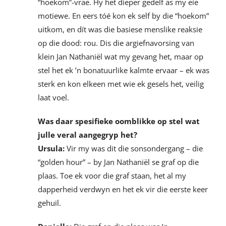
“hoekom”-vrae. Hy het dieper gedelf as my eie
motiewe. En eers tóé kon ek self by die “hoekom”
uitkom, en dít was die basiese menslike reaksie
op die dood: rou. Dis die argiefnavorsing van
klein Jan Nathaniël wat my gevang het, maar op
stel het ek ’n bonatuurlike kalmte ervaar – ek was
sterk en kon elkeen met wie ek gesels het, veilig
laat voel.
Was daar spesifieke oomblikke op stel wat
julle veral aangegryp het?
Ursula:
Vir my was dit die sonsondergang – die
“golden hour” – by Jan Nathaniël se graf op die
plaas. Toe ek voor die graf staan, het al my
dapperheid verdwyn en het ek vir die eerste keer
gehuil.