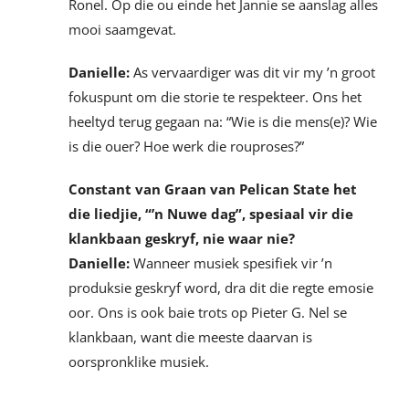
Ronel. Op die ou einde het Jannie se aanslag alles
mooi saamgevat.
Danielle:
As vervaardiger was dit vir my ’n groot
fokuspunt om die storie te respekteer. Ons het
heeltyd terug gegaan na: “Wie is die mens(e)? Wie
is die ouer? Hoe werk die rouproses?”
Constant van Graan van Pelican State het
die liedjie, “’n Nuwe dag”, spesiaal vir die
klankbaan geskryf, nie waar nie?
Danielle:
Wanneer musiek spesifiek vir ’n
produksie geskryf word, dra dit die regte emosie
oor. Ons is ook baie trots op Pieter G. Nel se
klankbaan, want die meeste daarvan is
oorspronklike musiek.