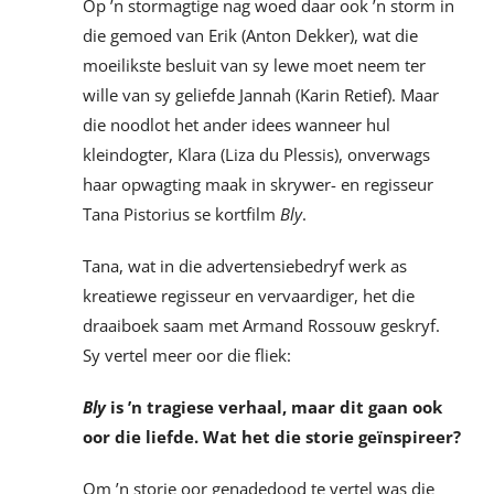
Op ’n stormagtige nag woed daar ook ’n storm in
die gemoed van Erik (Anton Dekker), wat die
moeilikste besluit van sy lewe moet neem ter
wille van sy geliefde Jannah (Karin Retief). Maar
die noodlot het ander idees wanneer hul
kleindogter, Klara (Liza du Plessis), onverwags
haar opwagting maak in skrywer- en regisseur
Tana Pistorius se kortfilm
Bly
.
Tana, wat in die advertensiebedryf werk as
kreatiewe regisseur en vervaardiger, het die
draaiboek saam met Armand Rossouw geskryf.
Sy vertel meer oor die fliek:
Bly
is ’n tragiese verhaal, maar dit gaan ook
oor die liefde. Wat het die storie geïnspireer?
Om ’n storie oor genadedood te vertel was die