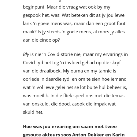
beginpunt. Maar die vraag wat ook by my
gespook het, was: Wat beteken dit as jy jou lewe
lank ’n goeie mens was, maar dan een groot fout
maak? Is jy steeds ’n goeie mens, al mors jy alles
aan die einde op?
Bly
is nie ’n Covid-storie nie, maar my ervarings in
Covid-tyd het tog ’n invloed gehad op die skryf
van die draaiboek. My ouma en my tannie is
oorlede in daardie tyd, en om te sien hoe iemand
wat ’n vol lewe gelei het se lot buite hul beheer is,
was moeilik. In die fliek speel ons met die temas
van onskuld, die dood, asook die impak wat
skuld het.
Hoe was jou ervaring om saam met twee
gesoute akteurs soos Anton Dekker en Karin