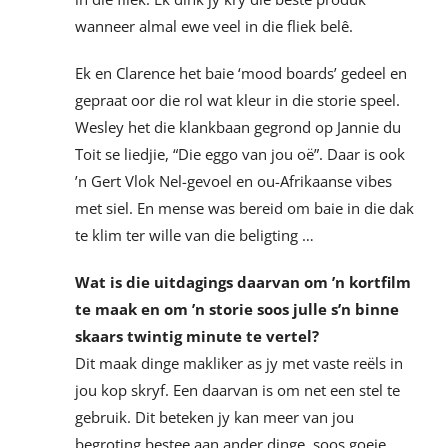
wanneer almal ewe veel in die fliek belê.
Ek en Clarence het baie ‘mood boards’ gedeel en
gepraat oor die rol wat kleur in die storie speel.
Wesley het die klankbaan gegrond op Jannie du
Toit se liedjie, “Die eggo van jou oë”. Daar is ook
’n Gert Vlok Nel-gevoel en ou-Afrikaanse vibes
met siel. En mense was bereid om baie in die dak
te klim ter wille van die beligting …
Wat is die uitdagings daarvan om ’n kortfilm
te maak en om ’n storie soos julle s’n binne
skaars twintig minute te vertel?
Dit maak dinge makliker as jy met vaste reëls in
jou kop skryf. Een daarvan is om net een stel te
gebruik. Dit beteken jy kan meer van jou
begroting bestee aan ander dinge, soos goeie