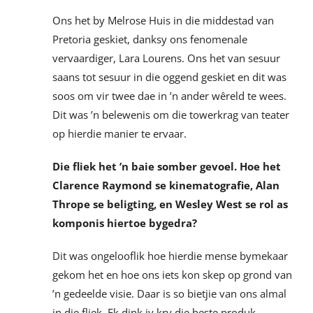
Ons het by Melrose Huis in die middestad van
Pretoria geskiet, danksy ons fenomenale
vervaardiger, Lara Lourens. Ons het van sesuur
saans tot sesuur in die oggend geskiet en dit was
soos om vir twee dae in ’n ander wêreld te wees.
Dit was ’n belewenis om die towerkrag van teater
op hierdie manier te ervaar.
Die fliek het ’n baie somber gevoel. Hoe het
Clarence Raymond se kinematografie, Alan
Thrope se beligting, en Wesley West se rol as
komponis hiertoe bygedra?
Dit was ongelooflik hoe hierdie mense bymekaar
gekom het en hoe ons iets kon skep op grond van
’n gedeelde visie. Daar is so bietjie van ons almal
in die fliek. Ek dink jy kry die beste produk