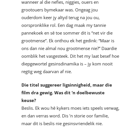
wanneer al die nefies, niggies, ouers en
grootouers bymekaar was. Ongeag jou
ouderdom keer jy altyd terug na jou ou,
oorspronklike rol. Een dag maak my tannie
pannekoek en sê toe sommer dit is “net vir die
grootmense”. Ek onthou ek het gedink: “Maar is
ons dan nie almal nou grootmense nie?” Daardie
oomblik het vasgesteek. Dit het my laat besef hoe
diepgewortel gesinsdinamika is – jy kom nooit
regtig weg daarvan af nie.
Die titel suggereer ligsinnigheid, maar die
film dra gewig. Was dit ’n doelbewuste
keuse?
Beslis. Ek wou hê kykers moes iets speels verwag,
en dan verras word. Dis ’n storie oor familie,
maar dit is beslis nie gesinsvriendelik nie.