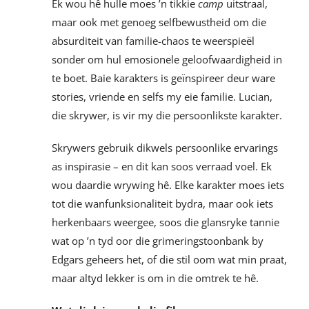
Ek wou hê hulle moes ’n tikkie
camp
uitstraal,
maar ook met genoeg selfbewustheid om die
absurditeit van familie-chaos te weerspieël
sonder om hul emosionele geloofwaardigheid in
te boet. Baie karakters is geïnspireer deur ware
stories, vriende en selfs my eie familie. Lucian,
die skrywer, is vir my die persoonlikste karakter.
Skrywers gebruik dikwels persoonlike ervarings
as inspirasie – en dit kan soos verraad voel. Ek
wou daardie wrywing hê. Elke karakter moes iets
tot die wanfunksionaliteit bydra, maar ook iets
herkenbaars weergee, soos die glansryke tannie
wat op ’n tyd oor die grimeringstoonbank by
Edgars geheers het, of die stil oom wat min praat,
maar altyd lekker is om in die omtrek te hê.