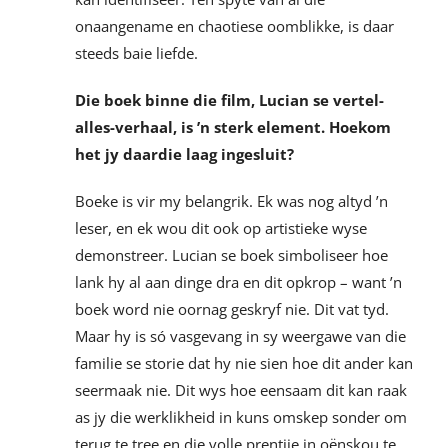
onaangename en chaotiese oomblikke, is daar
steeds baie liefde.
Die boek binne die film, Lucian se vertel-
alles-verhaal, is ’n sterk element. Hoekom
het jy daardie laag ingesluit?
Boeke is vir my belangrik. Ek was nog altyd ’n
leser, en ek wou dit ook op artistieke wyse
demonstreer. Lucian se boek simboliseer hoe
lank hy al aan dinge dra en dit opkrop – want ’n
boek word nie oornag geskryf nie. Dit vat tyd.
Maar hy is só vasgevang in sy weergawe van die
familie se storie dat hy nie sien hoe dit ander kan
seermaak nie. Dit wys hoe eensaam dit kan raak
as jy die werklikheid in kuns omskep sonder om
terug te tree en die volle prentjie in oënskou te