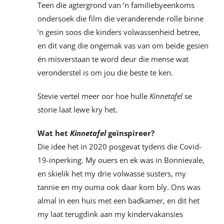
Teen die agtergrond van ’n familiebyeenkoms
ondersoek die film die veranderende rolle binne
’n gesin soos die kinders volwassenheid betree,
en dit vang die ongemak vas van om beide gesien
én misverstaan te word deur die mense wat
veronderstel is om jou die beste te ken.
Stevie vertel meer oor hoe hulle
Kinnetafel
se
storie laat lewe kry het.
Wat het
Kinnetafel
geïnspireer?
Die idee het in 2020 posgevat tydens die Covid-
19-inperking. My ouers en ek was in Bonnievale,
en skielik het my drie volwasse susters, my
tannie en my ouma ook daar kom bly. Ons was
almal in een huis met een badkamer, en dit het
my laat terugdink aan my kindervakansies