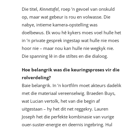
Die titel,
Kinnetafel
, roep ’n gevoel van onskuld
op, maar wat gebeur is rou en volwasse. Die
nabye, intieme kamera-opstelling was
doelbewus. Ek wou hê kykers moes voel hulle het
in ’n private gesprek ingestap wat hulle nie moes
hoor nie – maar nou kan hulle nie wegkyk nie.
Die spanning lê in die stiltes en die dialoog.
Hoe belangrik was die keuringsproses vir die
rolverdeling?
Baie belangrik. In ’n kortfilm moet akteurs dadelik
met die materiaal vereenselwig. Braeden Buys,
wat Lucian vertolk, het van die begin af
uitgestaan – hy het dit net reggekry. Lauren
Joseph het die perfekte kombinasie van vurige
ouer-suster-energie en deernis ingebring. Hul