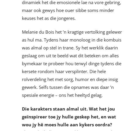
dinamiek het die emosionele lae na vore gebring,
maar ook gewys hoe ouer sibbe soms minder
keuses het as die jongeres.
Melanie du Bois het ’n kragtige vertolking gelewer
as hul ma. Tydens haar monoloog in die kombuis
was almal op stel in trane. Sy het werklik daarin
geslaag om uit te beeld wat dit beteken om alles
bymekaar te probeer hou terwyl dinge tydens die
kersete rondom haar versplinter. Die hele
rolverdeling het met sorg, humor en diepe insig
gewerk. Selfs tussen die opnames was daar ’n
spesiale energie – ons het heeltyd gelag.
Die karakters staan almal uit. Wat het jou
geïnspireer toe jy hulle geskep het, en wat
wou jy hê moes hulle aan kykers oordra?