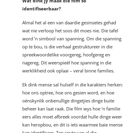
Wat dink jy maak die film so
identifiseerbaar?
Almal het al een van daardie gesinsetes gehad
wat nie verloop het soos dit moes nie. Die tafel
word ’n simbool van spanning. Om die spanning
op te bou, is die verhaal gestruktureer in die
spreekwoordelike voorgereg, hoofgereg en
nagereg. Dit weerspieël hoe spanning in die
werklikheid ook oplaai – veral binne families.
Ek dink mense sal hulself in die karakters herken:
hoe ons optree, hoe ons gesien word, en hoe
oënskynlik onbenullige dingetjies dinge buite
beheer kan laat raak. Die film wys hoe ’n familie
eers alles moet afbreek voordat hulle dinge weer
kan heropbou, en dit is iets waarmee baie mense
kan identifiseer. Ten spyte van al die