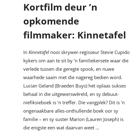
Kortfilm deur ’n
opkomende
filmmaker: Kinnetafel
In
Kinnetafel
nooi skrywer-regisseur Stevie Cupido
kykers om aan te sit by ’n familiekersete waar die
verlede tussen die geregte spook, en nuwe
waarhede saam met die nagereg bedien word.
Lucian Geland (Braeden Buys) het oplaas sukses
behaal in die uitgewerswêreld, en sy debuut-
niefiksieboek is ’n treffer. Die vangplek? Dit is ’n
ongenaakbare alles-onthullende boek oor sy
familie – en sy suster Marion (Lauren Joseph) is
die enigste een wat daarvan weet …