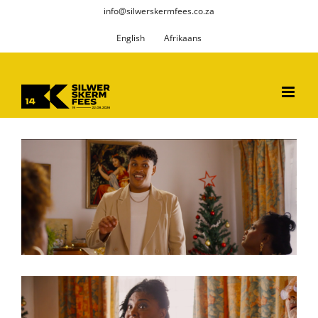
Skip
info@silwerskermfees.co.za
to
English
Afrikaans
content