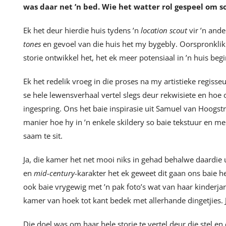
was daar net
’n bed. Wie het watter rol gespeel om s
Ek het deur hierdie huis tydens ’n
location scout
vir ’n and
tones
en gevoel van die huis het my bygebly. Oorspronklik 
storie ontwikkel het, het ek meer potensiaal in ’n huis begi
Ek het redelik vroeg in die proses na my artistieke regisse
se hele lewensverhaal vertel slegs deur rekwisiete en hoe 
ingespring. Ons het baie inspirasie uit Samuel van Hoogstra
manier hoe hy in ’n enkele skildery so baie tekstuur en 
saam te sit.
Ja, die kamer het net mooi niks in gehad behalwe daardie u
en
mid-century
-karakter het ek geweet dit gaan ons baie h
ook baie vrygewig met ’n pak foto’s wat van haar kinderjar
kamer van hoek tot kant bedek met allerhande dingetjies. 
Die doel was om haar hele storie te vertel deur die stel en