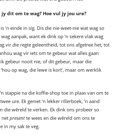
jy dit om te wag? Hoe vul jy jou ure?
is ’n einde in sig. Dis die nie-weet-nie wat wag so
an wag aanpak, want ek dink op ’n sekere vlak wag
 vir die regte geleentheid, tot ons afgetree het, tot
aanhou wag vir iets om te gebeur wat alles gaan
 gebeur nooit nie, of dit gebeur, maar die
 ‘hou op wag, die lewe is kort’, maar om werklik
’n stappie na die koffie-shop toe in plaas van om te
twee ure. Ek geniet ’n lekker rillerboek, ’n aand
m die wêreld te verken. Ek dink ons probeer so
m net
present
te wees en die wêreld om ons te
e in my sak te veg.