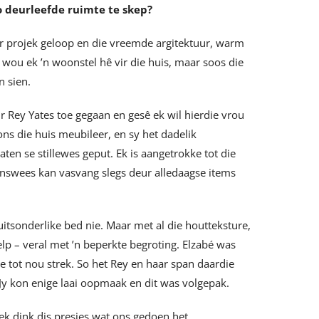
o deurleefde ruimte te skep?
er projek geloop en die vreemde argitektuur, warm
wou ek ’n woonstel hê vir die huis, maar soos die
n sien.
ur Rey Yates toe gegaan en gesê ek wil hierdie vrou
ons die huis meubileer, en sy het dadelik
ten se stillewes geput. Ek is aangetrokke tot die
menswees kan vasvang slegs deur alledaagse items
itsonderlike bed nie. Maar met al die houtteksture,
elp – veral met ’n beperkte begroting. Elzabé was
e tot nou strek. So het Rey en haar span daardie
Jy kon enige laai oopmaak en dit was volgepak.
 ek dink dis presies wat ons gedoen het.