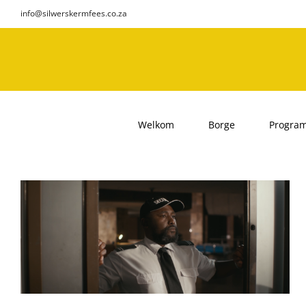
Skip
info@silwerskermfees.co.za
to
content
Welkom
Borge
Progra