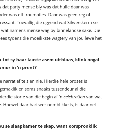
as dat party mense bly was dat hulle daar was
nder was dit traumaties. Daar was geen reg of
eressant. Toevallig die oggend wat Silwerskerm se
man wat namens mense wag by binnelandse sake. Die
es tydens die moeilikste wagtery van jou lewe het
tot sy haar laaste asem uitblaas, klink nogal
humor in
’
n prent?
narratief te sien nie. Hierdie hele proses is
ongemaklik en soms snaaks tussendeur al die
erdie storie van die begin af ’n
celebration
van wat
. Hoewel daar hartseer oomblikke is, is daar net
ou se slaapkamer te skep, want oorspronklik