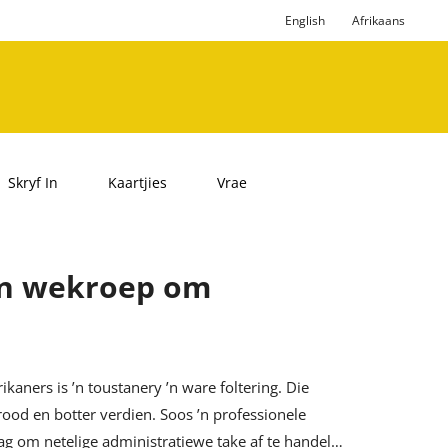
English
Afrikaans
Skryf In
Kaartjies
Vrae
s ’n wekroep om
ikaners is ’n toustanery ’n ware foltering. Die
brood en botter verdien. Soos ’n professionele
ag om netelige administratiewe take af te handel…