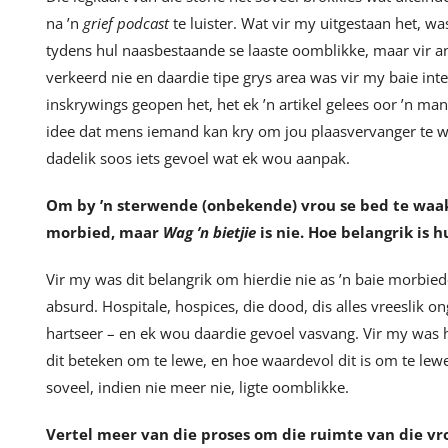
na ’n
grief podcast
te luister. Wat vir my uitgestaan het, w
tydens hul naasbestaande se laaste oomblikke, maar vir a
verkeerd nie en daardie tipe grys area was vir my baie int
inskrywings geopen het, het ek ’n artikel gelees oor ’n 
idee dat mens iemand kan kry om jou plaasvervanger te we
dadelik soos iets gevoel wat ek wou aanpak.
Om by
’n sterwende (onbekende) vrou se bed te waak 
morbied, maar
Wag
’
n bietjie
is nie. Hoe belangrik is 
Vir my was dit belangrik om hierdie nie as ’n baie morbiede 
absurd. Hospitale, hospices, die dood, dis alles vreeslik 
hartseer – en ek wou daardie gevoel vasvang. Vir my was hi
dit beteken om te lewe, en hoe waardevol dit is om te lewe
soveel, indien nie meer nie, ligte oomblikke.
Vertel meer van die proses om die ruimte van die vr