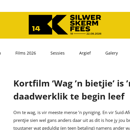
m
Films 2026
Sessies
Argief
Galery
Kortfilm ‘Wag ’n bietjie’ i
daadwerklik te begin leef
Om te wag, is vir meeste mense ’n pyniging. En vir Suid-Afr
prentjie sien wel gans anders daar uit as dit is hoe jy jou 
toustaner wat geduldig (en teen betaling) namens ander w