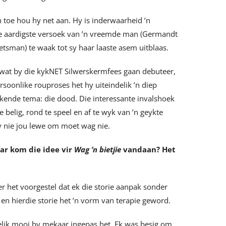
n toe hou hy net aan. Hy is inderwaarheid ’n
ie aardigste versoek van ’n vreemde man (Germandt
tsman) te waak tot sy haar laaste asem uitblaas.
wat by die kykNET Silwerskermfees gaan debuteer,
rsoonlike rouproses het hy uiteindelik ’n diep
ekende tema: die dood. Die interessante invalshoek
belig, rond te speel en af te wyk van ’n geykte
y nie jou lewe om moet wag nie.
Waar kom die idee vir
Wag ’n bietjie
vandaan? Het
er het voorgestel dat ek die storie aanpak sonder
en hierdie storie het ’n vorm van terapie geword.
ndelik mooi by mekaar ingepas het. Ek was besig om