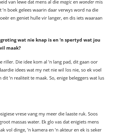
heid van lewe dat mens al die
magic
en
wonder
mis
et ’n boek gelees waarin daar verwys word na die
oeër en geniet hulle vir langer, en dis iets waaraan
egroting wat nie knap is en
’n spertyd wat jou
 wil maak?
riller. Die idee kom al ’n lang pad, dit gaan oor
ardie idees wat my net nie wil los nie, so ek voel
dit ’n realiteit te maak. So, enige beleggers wat lus
sigiese vrese vang my meer die laaste ruk. Soos
groot massas water. Ek glo vas dat enigiets mens
k vol dinge, ’n kamera en ’n akteur en ek is seker