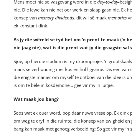
Mens moet nie so vasgevang word in die
day-to-day
-besig
nie. Die lewe kan nie net oor werk en slaap gaan nie. Ek h
konsep van
memory dividends,
dit wil sê maak
memories
vr
ek konstant dink.
As jy die wêreld se tyd het om
’n prent te maak (
’n b
nie jaag nie), wat is die prent wat jy die graagste sal
Sjoe, op hierdie stadium is my droomprojek ’n grootskaalse 
mans se verhouding met kos en hul liggame. Dis een van da
die enigste manier om myself te ontboei van die idee is om 
is om te belê in kosdemone… gee vir my ’n luitjie.
Wat maak jou bang?
Soos wat ek ouer word, pop daar nuwe vrese op. Ek dink p
om weg te dryf in die ruimte, die konsep van ewigheid en 
bang kan maak met genoeg verbeelding: So gee vir my ’n sa