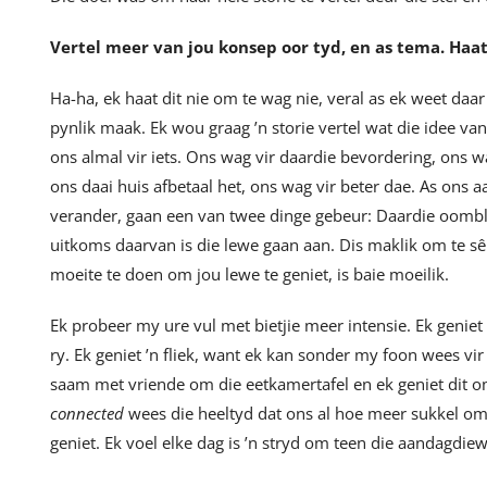
Vertel meer van jou konsep oor tyd, en as tema. Haat 
Ha-ha, ek haat dit nie om te wag nie, veral as ek weet daar 
pynlik maak. Ek wou graag ’n storie vertel wat die idee v
ons almal vir iets. Ons wag vir daardie bevordering, ons wag
ons daai huis afbetaal het, ons wag vir beter dae. As ons 
verander, gaan een van twee dinge gebeur: Daardie oomblik
uitkoms daarvan is die lewe gaan aan. Dis maklik om te sê
moeite te doen om jou lewe te geniet, is baie moeilik.
Ek probeer my ure vul met bietjie meer intensie. Ek geniet 
ry. Ek geniet ’n fliek, want ek kan sonder my foon wees vir 
saam met vriende om die eetkamertafel en ek geniet dit o
connected
wees die heeltyd dat ons al hoe meer sukkel o
geniet. Ek voel elke dag is ’n stryd om teen die aandagdiew