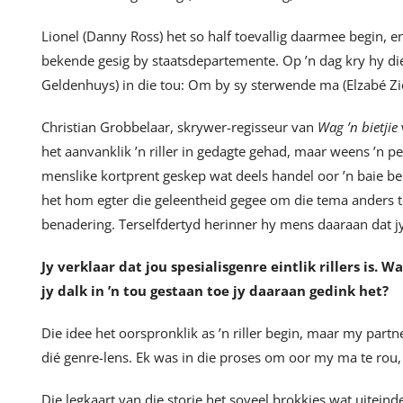
Lionel (Danny Ross) het so half toevallig daarmee begin, e
bekende gesig by staatsdepartemente. Op ’n dag kry hy d
Geldenhuys) in die tou: Om by sy sterwende ma (Elzabé Zie
Christian Grobbelaar, skrywer-regisseur van
Wag ’n bietjie
het aanvanklik ’n riller in gedagte gehad, maar weens ’n pe
menslike kortprent geskep wat deels handel oor ’n baie b
het hom egter die geleentheid gegee om die tema anders te 
benadering. Terselfdertyd herinner hy mens daaraan dat j
Jy verklaar dat jou spesialisgenre eintlik rillers is. 
jy dalk in
’n tou gestaan toe jy daaraan gedink het?
Die idee het oorspronklik as ’n riller begin, maar my partn
dié genre-lens. Ek was in die proses om oor my ma te rou, 
Die legkaart van die storie het soveel brokkies wat uitei