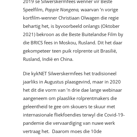
2019 se Silwerskermfees wenner vir Beste
Speelfilm,
Poppie Nongena,
waarvan ’n vorige
kortfilm-wenner Christiaan Olwagen die regie
behartig het, is byvoorbeeld onlangs (Oktober
2021) bekroon as die Beste Buitelandse Film by
die BRICS fees in Moskou, Rusland. Dit het daar
gekompeteer teen puik rolprente uit Brasilië,
Rusland, Indië en China.
Die kykNET Silwerskermfees het tradisioneel
jaarliks in Augustus plaasgevind, maar in 2020
het dit die vorm van ’n drie dae lange webinaar
aangeneem om plaaslike rolprentmakers die
geleentheid te gee om skouers te skuur met
internasionale fliekfoendies terwyl die Covid-19-
pandemie die vervaardiging van nuwe werk
vertraag het. Daarom moes die 10de