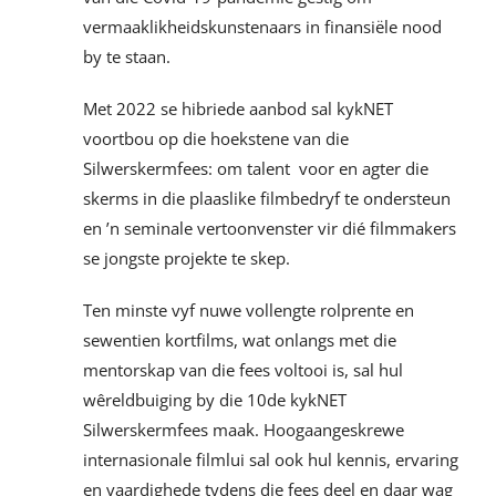
vermaaklikheidskunstenaars in finansiële nood
by te staan.
Met 2022 se hibriede aanbod sal kykNET
voortbou op die hoekstene van die
Silwerskermfees: om talent voor en agter die
skerms in die plaaslike filmbedryf te ondersteun
en ’n seminale vertoonvenster vir dié filmmakers
se jongste projekte te skep.
Ten minste vyf nuwe vollengte rolprente en
sewentien kortfilms, wat onlangs met die
mentorskap van die fees voltooi is, sal hul
wêreldbuiging by die 10de kykNET
Silwerskermfees maak. Hoogaangeskrewe
internasionale filmlui sal ook hul kennis, ervaring
en vaardighede tydens die fees deel en daar wag