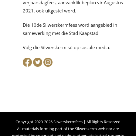
verjaarsdagfees, aanvanklik beplan vir Augustus
2021, ook uitgestel word.
Die 10de Silwerskermfees word aangebied in
samewerking met die Stad Kaapstad.
Volg die Silwerskerm só op sosiale media:
Copyright 2020-2026 Silwerskermfees | All Rights Reserved
All materials forming part of the Silwerskerm webinar are
protected by copyright and various other intellectual property