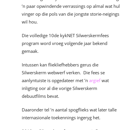
’n paar opwindende verrassings op almal wat hul
vinger op die pols van die jongste storie-neigings
wil hou.
Die volledige 10de kykNET Silwerskermfees
program word vroeg volgende jaar bekend
gemaak.
Intussen kan fliekliefhebbers gerus die
Silwerskerm webwerf verken. Die fees se
aanlyntuiste is opgedateer met ’n
argief
wat
inligting oor al die vorige Silwerskerm
debuutfilms bevat.
Daaronder tel ’n aantal spogflieks wat later talle
internasionale toekennings ingeryg het.