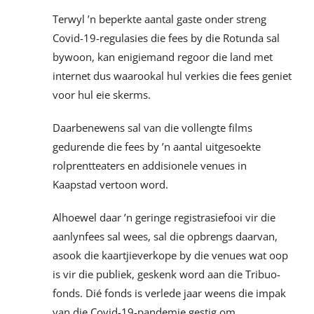
Terwyl ’n beperkte aantal gaste onder streng
Covid-19-regulasies die fees by die Rotunda sal
bywoon, kan enigiemand regoor die land met
internet dus waarookal hul verkies die fees geniet
voor hul eie skerms.
Daarbenewens sal van die vollengte films
gedurende die fees by ’n aantal uitgesoekte
rolprentteaters en addisionele venues in
Kaapstad vertoon word.
Alhoewel daar ’n geringe registrasiefooi vir die
aanlynfees sal wees, sal die opbrengs daarvan,
asook die kaartjieverkope by die venues wat oop
is vir die publiek, geskenk word aan die Tribuo-
fonds. Dié fonds is verlede jaar weens die impak
van die Covid-19-pandemie gestig om