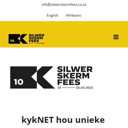
Skip
info@silwerskermfees.co.za
to
English
Afrikaans
content
kykNET hou unieke