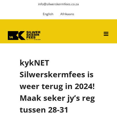
Skip
info@silwerskermfees.co.za
to
English
Afrikaans
content
kykNET
Silwerskermfees is
weer terug in 2024!
Maak seker jy’s reg
tussen 28-31