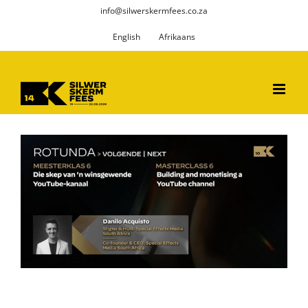
Skip
info@silwerskermfees.co.za
to
English
Afrikaans
content