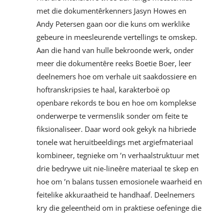
met die dokumentêrkenners Jasyn Howes en
Andy Petersen gaan oor die kuns om werklike
gebeure in meesleurende vertellings te omskep.
Aan die hand van hulle bekroonde werk, onder
meer die dokumentêre reeks Boetie Boer, leer
deelnemers hoe om verhale uit saakdossiere en
hoftranskripsies te haal, karakterboë op
openbare rekords te bou en hoe om komplekse
onderwerpe te vermenslik sonder om feite te
fiksionaliseer. Daar word ook gekyk na hibriede
tonele wat heruitbeeldings met argiefmateriaal
kombineer, tegnieke om ’n verhaalstruktuur met
drie bedrywe uit nie-lineêre materiaal te skep en
hoe om ’n balans tussen emosionele waarheid en
feitelike akkuraatheid te handhaaf. Deelnemers
kry die geleentheid om in praktiese oefeninge die