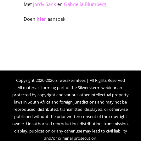
Met
Jordy Sank
en
Gabriella Blumberg
Doen
hier
aansoek
Copyright 2020-2026 Silwerskermfees | All Rights Reserved
All materials forming part of the Silwerskerm webinar are
protected by copyright and various other intellectual property
laws in South Africa and foreign jurisdictions and may not be
reproduced, distributed, transmitted, displayed, or otherwise
published without the prior written consent of the copyright
owner. Unauthorised reproduction, distribution, transmission,
display, publication or any other use may lead to civil liability
and/or criminal prosecution.