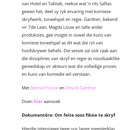
van Hotel en Taktiek, reekse wat ’n rits Saftas
gewen het, deel sy ryk ervaring met komiese
skryfwerk, toneelspel en regie. Gardner, bekend
vir 7de Laan, Magda Louw en talle ander
produksies, gee insigte in sowel die kuns van
komiese toneelspel as dit wat die rol van
hoofskrywer behels. Die sessie sal ook raak aan
die dissiplines van skryf en regie as noodsaaklike
gereedskap vir akteurs wat die volledige proses
en kuns van komedie wil verstaan.
Met
Bennie Fourie
en
Desiré Gardner
Doen
hier
aansoek
Dokumentêre: Om feite soos fiksie te skryf
Hierdie intensiewe twee uur lange meesterklas