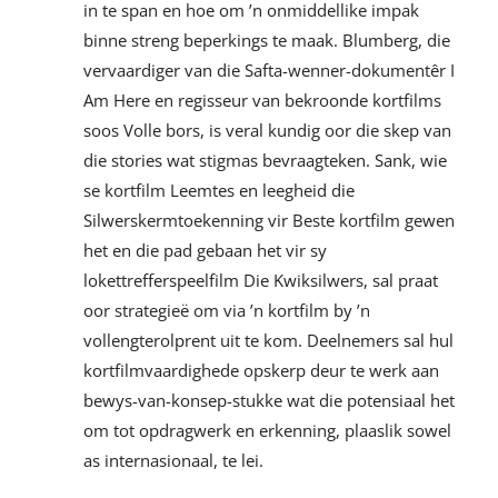
in te span en hoe om ’n onmiddellike impak
binne streng beperkings te maak. Blumberg, die
vervaardiger van die Safta-wenner-dokumentêr I
Am Here en regisseur van bekroonde kortfilms
soos Volle bors, is veral kundig oor die skep van
die stories wat stigmas bevraagteken. Sank, wie
se kortfilm Leemtes en leegheid die
Silwerskermtoekenning vir Beste kortfilm gewen
het en die pad gebaan het vir sy
lokettrefferspeelfilm Die Kwiksilwers, sal praat
oor strategieë om via ’n kortfilm by ’n
vollengterolprent uit te kom. Deelnemers sal hul
kortfilmvaardighede opskerp deur te werk aan
bewys-van-konsep-stukke wat die potensiaal het
om tot opdragwerk en erkenning, plaaslik sowel
as internasionaal, te lei.