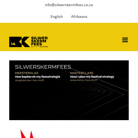
Skip
info@silwerskermfees.co.za
to
English
Afrikaans
content