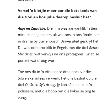
Vertel ’n bietjie meer oor die betekenis van
die titel en hoe julle daarop besluit het?
Anje en Zandélle:
Die film was aanvanklik ’n tien-
minute lange teaterstuk wat ons in ons finale jaar
in drama by Stellenbosch Universiteit geskryf het.
Dit was oorspronklik in Engels met die titel
Before
She Dries
, wat verwys na ons protagonis, Griet, se
portret wat droog word.
Toe ons dit in ’n Afrikaanse draaiboek vir die
Silwerskermfees verwerk, het ons besluit op die
titel
O, Griet! Sy’s droog.
Jy kan sê die titel is ’n
poliseem, met die hoop om die kyker se oog te
vang.