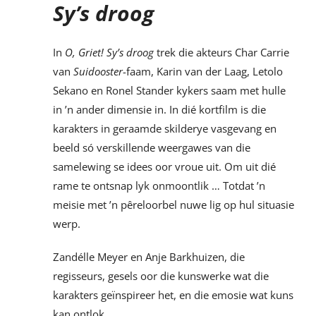
Sy’s droog
In
O, Griet! Sy’s droog
trek die akteurs Char Carrie
van
Suidooster
-faam, Karin van der Laag, Letolo
Sekano en Ronel Stander kykers saam met hulle
in ’n ander dimensie in. In dié kortfilm is die
karakters in geraamde skilderye vasgevang en
beeld só verskillende weergawes van die
samelewing se idees oor vroue uit. Om uit dié
rame te ontsnap lyk onmoontlik … Totdat ’n
meisie met ’n pêreloorbel nuwe lig op hul situasie
werp.
Zandélle Meyer en Anje Barkhuizen, die
regisseurs, gesels oor die kunswerke wat die
karakters geïnspireer het, en die emosie wat kuns
kan ontlok.