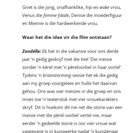
Griet is die jong, onafhanklike,
hip
en
woke
vrou,
Venus die
femme fatale
, Denise die moederfiguur
en Miemie is die hardwerkende vrou.
Waar het die idee vir die film ontstaan?
Zandélle:
Ek het in die vakansie voor ons derde
jaar ’n gedig geskryf met die titel ‘Die meisie
sonder ’n kêrel met ’n pêreloorbel in haar oorlel’.
Tydens ’n
brainstorming
-sessie het ek die gedig
aan my groep voorgelees en hulle het daarvan
gehou. Ons was vier meisies in die groep en ons
moes toe ’n teaterstuk met vier vrouekarakters
skryf. Dit is hoekom dit nie net die storie van een
meisie met die pêrel-oorbel vertel nie, maar
eerder ’n gedeelde storie is oor vier vroue wat
vasgevang is in kunswerke nadat ’n kunstenaar