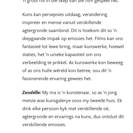
’n groot rol in die skep van die film gespeel het.
Kuns kan persepsies uitdaag, verandering
inspireer en mense vanuit verskillende
agtergronde saambind. Dit is hoekom dit so ’n
diepgaande impak op emosies het. Films kan ons
fantasieë tot lewe bring, maar kunswerke, hoewel
staties, het ’n unieke kapasiteit om ons
verbeelding te prikkel. As kunswerke kon beweeg
of as ons hulle wêreld kon betree, sou dit ’n
fassinerende ervaring gewees het.
Zandélle:
My ma is ’n kunstenaar, so as ’n jong
meisie was kunsgalerye soos my tweede huis. Ek
dink elke persoon kyk met verskillende oë,
agtergronde en ervarings na kuns, dus ontsluit dit
verskillende emosies.