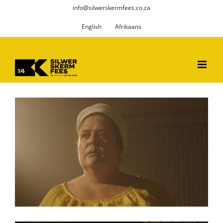
Skip
info@silwerskermfees.co.za
to
English
Afrikaans
content