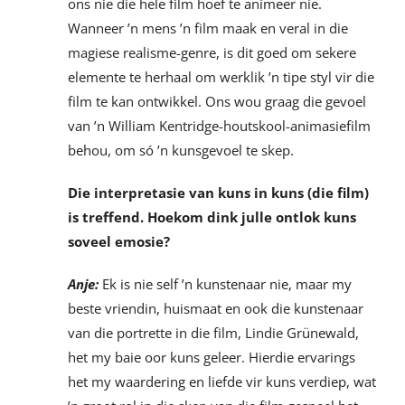
ons nie die hele film hoef te animeer nie.
Wanneer ’n mens ’n film maak en veral in die
magiese realisme-genre, is dit goed om sekere
elemente te herhaal om werklik ’n tipe styl vir die
film te kan ontwikkel. Ons wou graag die gevoel
van ’n William Kentridge-houtskool-animasiefilm
behou, om só ’n kunsgevoel te skep.
Die interpretasie van kuns in kuns (die film)
is treffend. Hoekom dink julle ontlok kuns
soveel emosie?
Anje:
Ek is nie self ’n kunstenaar nie, maar my
beste vriendin, huismaat en ook die kunstenaar
van die portrette in die film, Lindie Grünewald,
het my baie oor kuns geleer. Hierdie ervarings
het my waardering en liefde vir kuns verdiep, wat