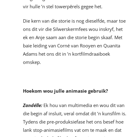
vir hulle ’n stel towerpêrels gegee het.
Die kern van die storie is nog dieselfde, maar toe
ons dit vir die Silwerskermfees wou inskryf, het
ek en Anje saam aan die storie begin skaaf. Met
baie leiding van Corné van Rooyen en Quanita
Adams het ons dit in ’n kortfilmdraaiboek
omskep.
Hoekom wou julle animasie gebruik?
Zandélle:
Ek hou van multimedia en wou dit van
die begin af insluit, veral omdat dit ’n kunsfilm is.
Tydens die pre-produksiefase het ons besef hoe
lank stop-animasiefilms vat om te maak en dat