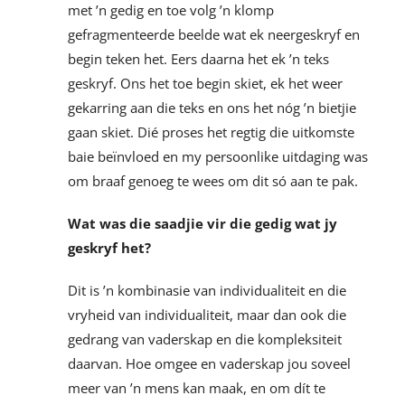
met ’n gedig en toe volg ’n klomp
gefragmenteerde beelde wat ek neergeskryf en
begin teken het. Eers daarna het ek ’n teks
geskryf. Ons het toe begin skiet, ek het weer
gekarring aan die teks en ons het nóg ’n bietjie
gaan skiet. Dié proses het regtig die uitkomste
baie beïnvloed en my persoonlike uitdaging was
om braaf genoeg te wees om dit só aan te pak.
Wat was die saadjie vir die gedig wat jy
geskryf het?
Dit is ’n kombinasie van individualiteit en die
vryheid van individualiteit, maar dan ook die
gedrang van vaderskap en die kompleksiteit
daarvan. Hoe omgee en vaderskap jou soveel
meer van ’n mens kan maak, en om dít te