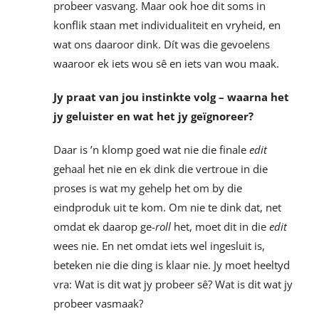
probeer vasvang. Maar ook hoe dit soms in
konflik staan met individualiteit en vryheid, en
wat ons daaroor dink. Dít was die gevoelens
waaroor ek iets wou sê en iets van wou maak.
Jy praat van jou instinkte volg – waarna het
jy geluister en wat het jy geïgnoreer?
Daar is ’n klomp goed wat nie die finale
edit
gehaal het nie en ek dink die vertroue in die
proses is wat my gehelp het om by die
eindproduk uit te kom. Om nie te dink dat, net
omdat ek daarop ge-
roll
het, moet dit in die
edit
wees nie. En net omdat iets wel ingesluit is,
beteken nie die ding is klaar nie. Jy moet heeltyd
vra: Wat is dit wat jy probeer sê? Wat is dit wat jy
probeer vasmaak?