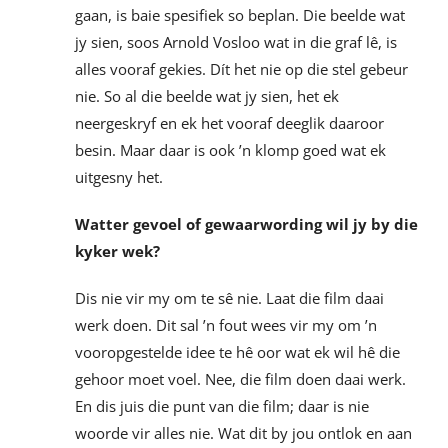
gaan, is baie spesifiek so beplan. Die beelde wat
jy sien, soos Arnold Vosloo wat in die graf lê, is
alles vooraf gekies. Dít het nie op die stel gebeur
nie. So al die beelde wat jy sien, het ek
neergeskryf en ek het vooraf deeglik daaroor
besin. Maar daar is ook ’n klomp goed wat ek
uitgesny het.
Watter gevoel of gewaarwording wil jy by die
kyker wek?
Dis nie vir my om te sê nie. Laat die film daai
werk doen. Dit sal ’n fout wees vir my om ’n
vooropgestelde idee te hê oor wat ek wil hê die
gehoor moet voel. Nee, die film doen daai werk.
En dis juis die punt van die film; daar is nie
woorde vir alles nie. Wat dit by jou ontlok en aan