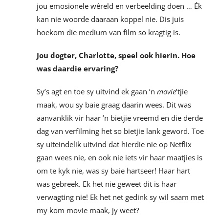
jou emosionele wêreld en verbeelding doen … Ék
kan nie woorde daaraan koppel nie. Dis juis
hoekom die medium van film so kragtig is.
Jou dogter, Charlotte, speel ook hierin. Hoe
was daardie ervaring?
Sy’s agt en toe sy uitvind ek gaan ’n
movie
’tjie
maak, wou sy baie graag daarin wees. Dit was
aanvanklik vir haar ’n bietjie vreemd en die derde
dag van verfilming het so bietjie lank geword. Toe
sy uiteindelik uitvind dat hierdie nie op Netflix
gaan wees nie, en ook nie iets vir haar maatjies is
om te kyk nie, was sy baie hartseer! Haar hart
was gebreek. Ek het nie geweet dit is haar
verwagting nie! Ek het net gedink sy wil saam met
my kom movie maak, jy weet?