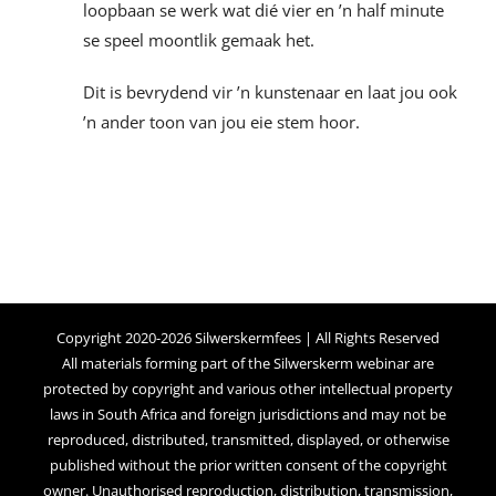
loopbaan se werk wat dié vier en ’n half minute
se speel moontlik gemaak het.
Dit is bevrydend vir ’n kunstenaar en laat jou ook
’n ander toon van jou eie stem hoor.
Copyright 2020-2026 Silwerskermfees | All Rights Reserved
All materials forming part of the Silwerskerm webinar are
protected by copyright and various other intellectual property
laws in South Africa and foreign jurisdictions and may not be
reproduced, distributed, transmitted, displayed, or otherwise
published without the prior written consent of the copyright
owner. Unauthorised reproduction, distribution, transmission,