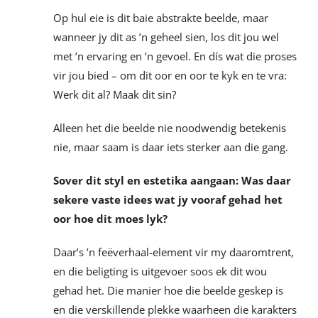
Op hul eie is dit baie abstrakte beelde, maar
wanneer jy dit as ’n geheel sien, los dit jou wel
met ’n ervaring en ’n gevoel. En dís wat die proses
vir jou bied – om dit oor en oor te kyk en te vra:
Werk dit al? Maak dit sin?
Alleen het die beelde nie noodwendig betekenis
nie, maar saam is daar iets sterker aan die gang.
Sover dit styl en estetika aangaan: Was daar
sekere vaste idees wat jy vooraf gehad het
oor hoe dit moes lyk?
Daar’s ’n feëverhaal-element vir my daaromtrent,
en die beligting is uitgevoer soos ek dit wou
gehad het. Die manier hoe die beelde geskep is
en die verskillende plekke waarheen die karakters