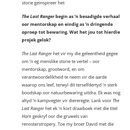
storie geïnspireer het:
The Last Ranger
begin as ’n besadigde verhaal
oor mentorskap en eindig as ’n dringende
oproep tot bewaring. Wat het jou tot hierdie
projek gelok?
The Last Ranger
het vir my die geleentheid gegee
om ’n eg menslike storie te vertel – oor
mentorskap, grootword, en om
verantwoordelikheid te neem vir die aarde
waarop ons leef, terwyl dit terselfdertyd ’n sterk
boodskap oor natuurbewaring uitdra. Ek was nog
altyd ’n kampvegter vir diereregte. Lank voor
The
Last Ranger
het ek ’n kort draaiboek met die titel
Horn
geskryf oor die gruwels van
renosterstropery. Toe my broer David met die