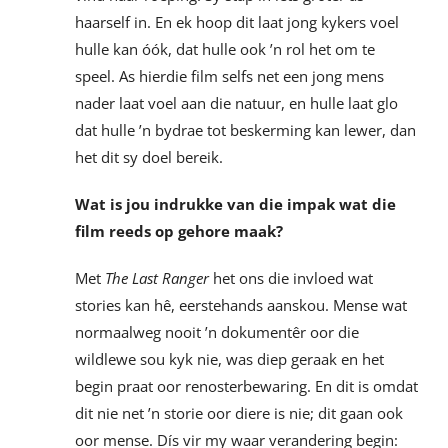
haarself in. En ek hoop dit laat jong kykers voel
hulle kan óók, dat hulle ook ’n rol het om te
speel. As hierdie film selfs net een jong mens
nader laat voel aan die natuur, en hulle laat glo
dat hulle ’n bydrae tot beskerming kan lewer, dan
het dit sy doel bereik.
Wat is jou indrukke van die impak wat die
film reeds op gehore maak?
Met
The Last Ranger
het ons die invloed wat
stories kan hê, eerstehands aanskou. Mense wat
normaalweg nooit ’n dokumentêr oor die
wildlewe sou kyk nie, was diep geraak en het
begin praat oor renosterbewaring. En dit is omdat
dit nie net ’n storie oor diere is nie; dit gaan ook
oor mense. Dís vir my waar verandering begin: