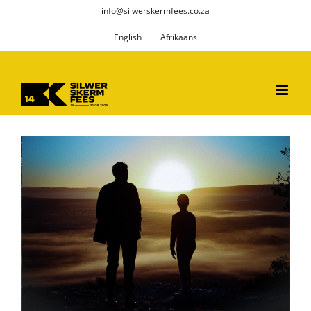
Skip
info@silwerskermfees.co.za
to
English
Afrikaans
content