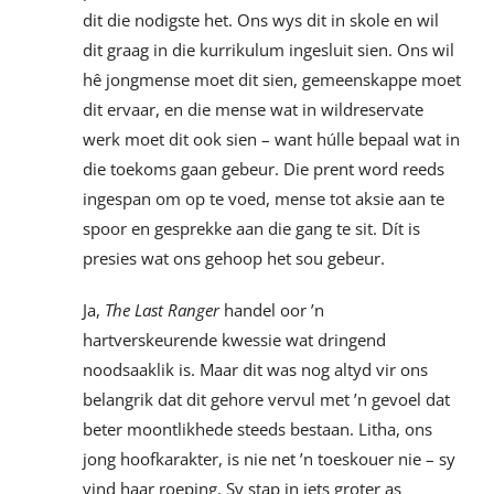
dit die nodigste het. Ons wys dit in skole en wil
dit graag in die kurrikulum ingesluit sien. Ons wil
hê jongmense moet dit sien, gemeenskappe moet
dit ervaar, en die mense wat in wildreservate
werk moet dit ook sien – want húlle bepaal wat in
die toekoms gaan gebeur. Die prent word reeds
ingespan om op te voed, mense tot aksie aan te
spoor en gesprekke aan die gang te sit. Dít is
presies wat ons gehoop het sou gebeur.
Ja,
The Last Ranger
handel oor ’n
hartverskeurende kwessie wat dringend
noodsaaklik is. Maar dit was nog altyd vir ons
belangrik dat dit gehore vervul met ’n gevoel dat
beter moontlikhede steeds bestaan. Litha, ons
jong hoofkarakter, is nie net ’n toeskouer nie – sy
vind haar roeping. Sy stap in iets groter as