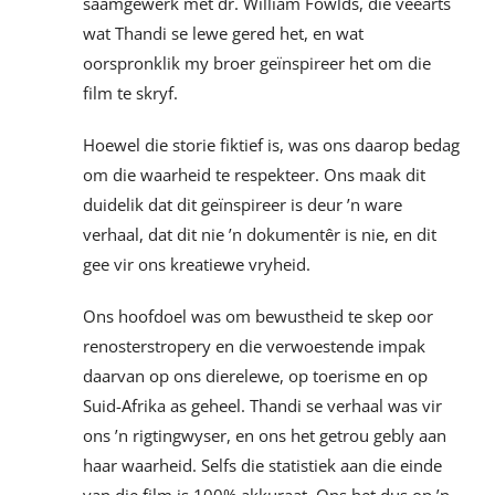
saamgewerk met dr. William Fowlds, die veearts
wat Thandi se lewe gered het, en wat
oorspronklik my broer geïnspireer het om die
film te skryf.
Hoewel die storie fiktief is, was ons daarop bedag
om die waarheid te respekteer. Ons maak dit
duidelik dat dit geïnspireer is deur ’n ware
verhaal, dat dit nie ’n dokumentêr is nie, en dit
gee vir ons kreatiewe vryheid.
Ons hoofdoel was om bewustheid te skep oor
renosterstropery en die verwoestende impak
daarvan op ons dierelewe, op toerisme en op
Suid-Afrika as geheel. Thandi se verhaal was vir
ons ’n rigtingwyser, en ons het getrou gebly aan
haar waarheid. Selfs die statistiek aan die einde