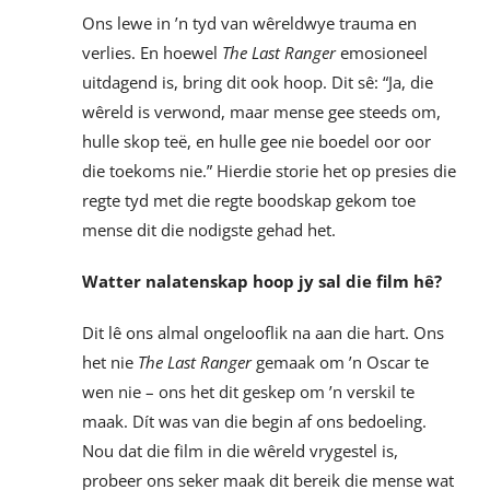
Ons lewe in ’n tyd van wêreldwye trauma en
verlies. En hoewel
The Last Ranger
emosioneel
uitdagend is, bring dit ook hoop. Dit sê: “Ja, die
wêreld is verwond, maar mense gee steeds om,
hulle skop teë, en hulle gee nie boedel oor oor
die toekoms nie.” Hierdie storie het op presies die
regte tyd met die regte boodskap gekom toe
mense dit die nodigste gehad het.
Watter nalatenskap hoop jy sal die film hê?
Dit lê ons almal ongelooflik na aan die hart. Ons
het nie
The Last Ranger
gemaak om ’n Oscar te
wen nie – ons het dit geskep om ’n verskil te
maak. Dít was van die begin af ons bedoeling.
Nou dat die film in die wêreld vrygestel is,
probeer ons seker maak dit bereik die mense wat