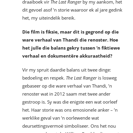
draaiboek vir
The Last Ranger
by my aankom, het
dit gevoel asof ’n storie waaroor ek al jare gedink
het, my uiteindelik bereik.
Die film is fiksie, maar dit is gegrond op die
ware verhaal van Thandi die renoster. Hoe
het julle die balans gekry tussen ’n fiktiewe
verhaal en dokumentêre akkuraatheid?
Vir my spruit daardie balans uit twee dinge:
bedoeling en respek.
The Last Ranger
is losweg
gebaseer op die ware verhaal van Thandi, ’n
renoster wat in 2012 saam met twee ander
gestroop is. Sy was die enigste een wat oorleef
het. Haar storie was ons emosionele anker – ’n
werklike geval van ’n oorlewende wat
deursettingsvermoë simboliseer. Ons het nou