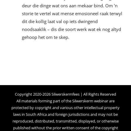
deur die dinge wat ons aan mekaar bind. Om ’n
storie te vertel wat mense emosioneel raak terwyl
dit die kollig laat val op iets dwingend
noodsaaklik – dis die soort werk wat ek nog altyd
gehoop het om te skep.
Copyright 2020-2026 Silwerskermfees | All Rights Reserved
All materials forming part of the Silwerskerm webinar are
protected by copyright and various other intellectual property
laws in South Africa and foreign jurisdictions and may not be
reproduced, distributed, transmitted, displayed, or otherwise
published without the prior written consent of the copyright