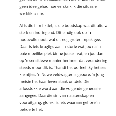
geen idee gehad hoe verskriklik die situasie
werklik is nie.
Al is die film fiktief, is die boodskap wat dit uitdra
sterk en indringend. Dit eindig ook op ’n
hoopvolle noot, wat dit nog groter impak gee.
Daar is iets kragtigs aan ’n storie wat jou na ’n
baie moeilike plek binne jouself vat, en jou dan
op ’n sensitiewe manier herinner dat verandering
steeds moontlik is. Thandi het oorleef. Sy het ses
kleintjies. ’n Nuwe veldwagter is gebore. ’n Jong
meisie het haar lewenstaak ontdek. Die
aflosstokkie word aan die volgende generasie
aangegee. Daardie sin van nalatenskap en
vooruitgang, glo ek, is iets waaraan gehore ’n
behoefte het.