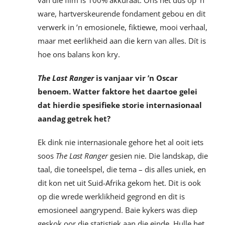
van die film is 100% akkuraat. Ons het dus op ’n
ware, hartverskeurende fondament gebou en dit
verwerk in ’n emosionele, fiktiewe, mooi verhaal,
maar met eerlikheid aan die kern van alles. Dít is
hoe ons balans kon kry.
The Last Ranger
is vanjaar vir ’n Oscar
benoem. Watter faktore het daartoe gelei
dat hierdie spesifieke storie internasionaal
aandag getrek het?
Ek dink nie internasionale gehore het al ooit iets
soos
The Last Ranger
gesien nie. Die landskap, die
taal, die toneelspel, die tema – dis alles uniek, en
dit kon net uit Suid-Afrika gekom het. Dit is ook
op die wrede werklikheid gegrond en dit is
emosioneel aangrypend. Baie kykers was diep
geskok oor die statistiek aan die einde. Hulle het