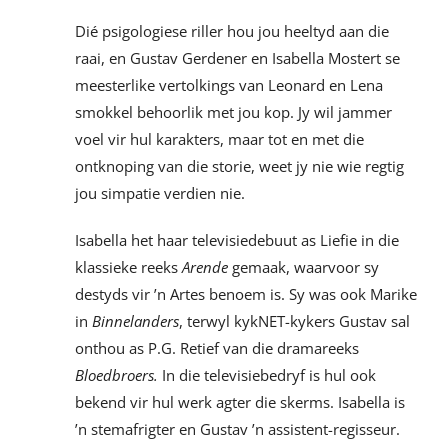
Dié psigologiese riller hou jou heeltyd aan die
raai, en Gustav Gerdener en Isabella Mostert se
meesterlike vertolkings van Leonard en Lena
smokkel behoorlik met jou kop. Jy wil jammer
voel vir hul karakters, maar tot en met die
ontknoping van die storie, weet jy nie wie regtig
jou simpatie verdien nie.
Isabella het haar televisiedebuut as Liefie in die
klassieke reeks
Arende
gemaak, waarvoor sy
destyds vir ’n Artes benoem is. Sy was ook Marike
in
Binnelanders
, terwyl kykNET-kykers Gustav sal
onthou as P.G. Retief van die dramareeks
Bloedbroers.
In die televisiebedryf is hul ook
bekend vir hul werk agter die skerms. Isabella is
’n stemafrigter en Gustav ’n assistent-regisseur.