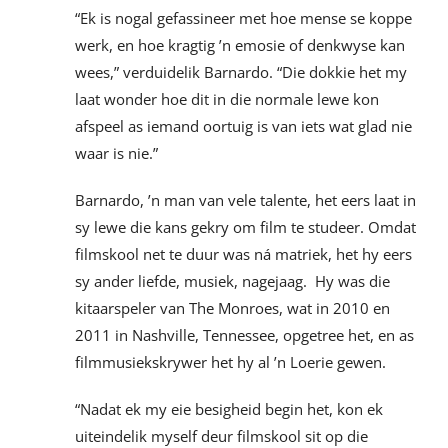
“Ek is nogal gefassineer met hoe mense se koppe
werk, en hoe kragtig ’n emosie of denkwyse kan
wees,” verduidelik Barnardo. “Die dokkie het my
laat wonder hoe dit in die normale lewe kon
afspeel as iemand oortuig is van iets wat glad nie
waar is nie.”
Barnardo, ’n man van vele talente, het eers laat in
sy lewe die kans gekry om film te studeer. Omdat
filmskool net te duur was ná matriek, het hy eers
sy ander liefde, musiek, nagejaag. Hy was die
kitaarspeler van The Monroes, wat in 2010 en
2011 in Nashville, Tennessee, opgetree het, en as
filmmusiekskrywer het hy al ’n Loerie gewen.
“Nadat ek my eie besigheid begin het, kon ek
uiteindelik myself deur filmskool sit op die