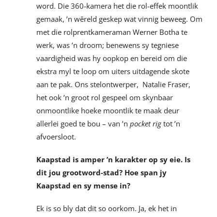
word. Die 360-kamera het die rol-effek moontlik
gemaak, ’n wêreld geskep wat vinnig beweeg. Om
met die rolprentkameraman Werner Botha te
werk, was ’n droom; benewens sy tegniese
vaardigheid was hy oopkop en bereid om die
ekstra myl te loop om uiters uitdagende skote
aan te pak. Ons stelontwerper, Natalie Fraser,
het ook ’n groot rol gespeel om skynbaar
onmoontlike hoeke moontlik te maak deur
allerlei goed te bou – van ’n
pocket rig
tot ’n
afvoersloot.
Kaapstad is amper ’n karakter op sy eie. Is
dit jou grootword-stad? Hoe span jy
Kaapstad en sy
mense in?
Ek is so bly dat dit so oorkom. Ja, ek het in