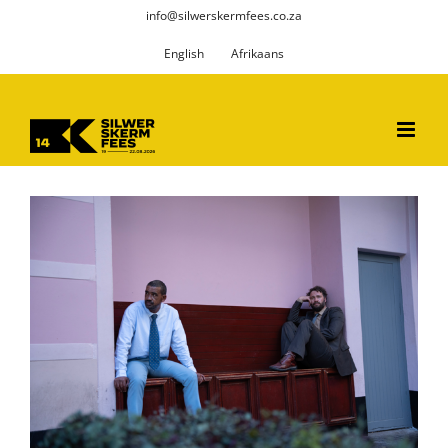
Skip
info@silwerskermfees.co.za
to
English
Afrikaans
content