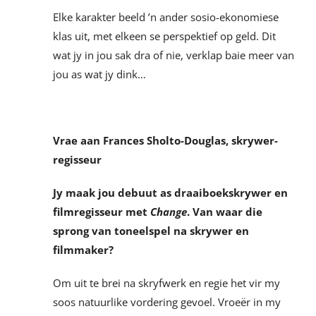
Elke karakter beeld ’n ander sosio-ekonomiese
klas uit, met elkeen se perspektief op geld. Dit
wat jy in jou sak dra of nie, verklap baie meer van
jou as wat jy dink…
Vrae aan Frances Sholto-Douglas, skrywer-
regisseur
Jy maak jou debuut as draaiboekskrywer en
filmregisseur met
Change
. Van waar die
sprong van
toneelspel na skrywer en
filmmaker?
Om uit te brei na skryfwerk en regie het vir my
soos natuurlike vordering gevoel. Vroeër in my