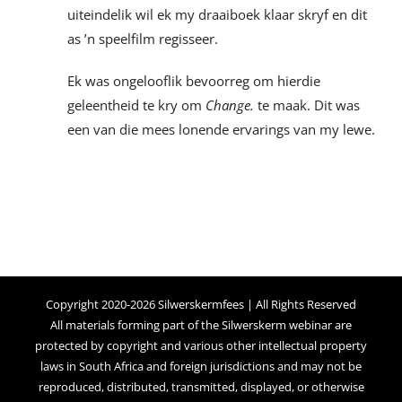
uiteindelik wil ek my draaiboek klaar skryf en dit
as ’n speelfilm regisseer.
Ek was ongelooflik bevoorreg om hierdie
geleentheid te kry om
Change.
te maak. Dit was
een van die mees lonende ervarings van my lewe.
Copyright 2020-2026 Silwerskermfees | All Rights Reserved
All materials forming part of the Silwerskerm webinar are
protected by copyright and various other intellectual property
laws in South Africa and foreign jurisdictions and may not be
reproduced, distributed, transmitted, displayed, or otherwise