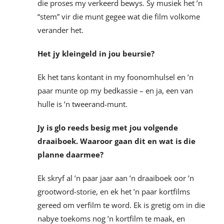
die proses my verkeerd bewys. Sy musiek het ’n
“stem” vir die munt gegee wat die film volkome
verander het.
Het jy kleingeld in jou beursie?
Ek het tans kontant in my foonomhulsel en ’n
paar munte op my bedkassie – en ja, een van
hulle is ’n tweerand-munt.
Jy is glo reeds besig met jou volgende
draaiboek. Waaroor gaan dit en wat is die
planne daarmee?
Ek skryf al ’n paar jaar aan ’n draaiboek oor ’n
grootword-storie, en ek het ’n paar kortfilms
gereed om verfilm te word. Ek is gretig om in die
nabye toekoms nog ’n kortfilm te maak, en